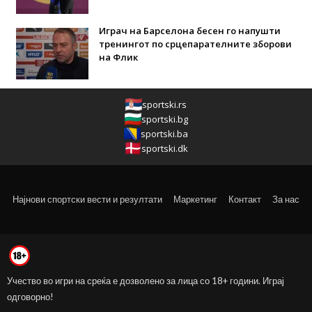
Играч на Барселона бесен го напушти
тренингот по срцепарателните зборови
на Флик
sportski.rs
sportski.bg
sportski.ba
sportski.dk
Најнови спортски вести и резултати
Маркетинг
Контакт
За нас
Учество во игри на среќа е дозволено за лица со 18+ години. Играј
одговорно!