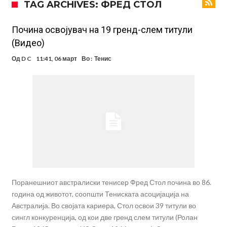
TAG ARCHIVES: ФРЕД СТОЛ
Се подготвува фудбалска предавство какво што не е видено од
2010 година?
Тикет на денот (недела, 09.08.2026)
Почина освојувач на 19 гренд-слем титули
(Видео)
Само во Турција: Салах доби милиони, а потоа градоначалникот
Од
D C
11:41, 06 март
Во :
Тенис
го остави без зборови
Зборови кои сите ги чекаа, Симеоне го спореди Алварез со
Гризман
Реал Мадрид ја прекинува потрагата по нов играч за врска
Мекгрегор успешно опериран: Коленото е средено, се враќам
посилен од кога било
Ханси Флик не жали долго за Араухо, туку брзо најде замена во
англиската Премиер лига
Играч на Барселона бесен го напушти тренингот по
срцепарателните зборови на Флик
Поранешниот австралиски тенисер Фред Стол почина во 86.
година од животот, соопшти Тениската асоцијација на
Австралија. Во својата кариера, Стол освои 39 титули во
сингл конкуренција, од кои две гренд слем титули (Ролан