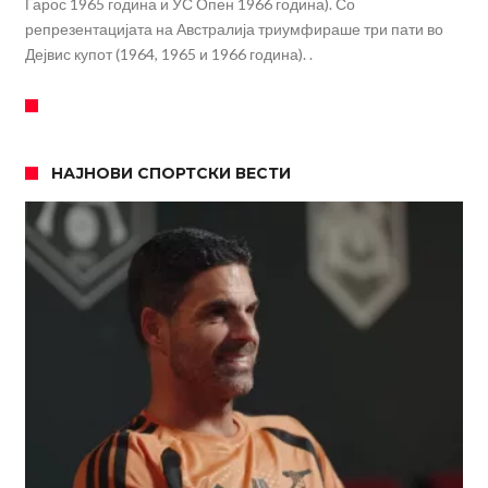
Гарос 1965 година и УС Опен 1966 година). Со
репрезентацијата на Австралија триумфираше три пати во
Дејвис купот (1964, 1965 и 1966 година). .
НАЈНОВИ СПОРТСКИ ВЕСТИ