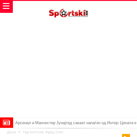
Арсенал и Манчестер Јунајтед сакаат напаѓач од Интер: Цената е
Дома
Tag Archives: Фред Стол
85 милиони евра
Манчестер Сити за 100 милиони евра ја носи сензацијата од СП