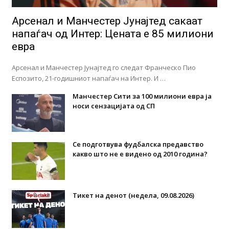
Арсенал и Манчестер Јунајтед сакаат
напаѓач од Интер: Цената е 85 милиони
евра
Арсенал и Манчестер Јунајтед го следат Франческо Пио
Еспозито, 21-годишниот напаѓач на Интер. И …
Манчестер Сити за 100 милиони евра ја
носи сензацијата од СП
Се подготвува фудбалска предавство
какво што не е видено од 2010 година?
Тикет на денот (недела, 09.08.2026)