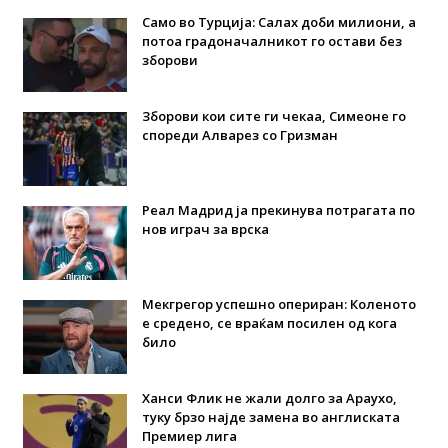
Само во Турција: Салах доби милиони, а
потоа градоначалникот го остави без
зборови
Зборови кои сите ги чекаа, Симеоне го
спореди Алварез со Гризман
Реал Мадрид ја прекинува потрагата по
нов играч за врска
Мекгрегор успешно опериран: Коленото
е средено, се враќам посилен од кога
било
Ханси Флик не жали долго за Араухо,
туку брзо најде замена во англиската
Премиер лига