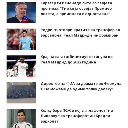
Карагер ги изненади сите со својата
прогноза: “Тие ќе ја освојат Премиер
лигата, а причината е едноставна”
Родри ги отвори вратите за трансфер во
Барселона, Реал Мадрид е информиран
Крај на сагата: Винисиус останува во
Реал Мадрид до 2032 година
Директор на ФИА за драмата во Формула
1: Не можеме да одиме толку далеку!
Колку бара ПСЖ и кој е „плафонот“ на
Ливерпул за трансферот ан Бредли
Баркола?