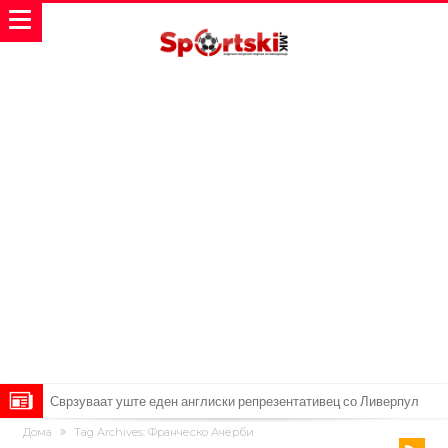
Сврзуваат уште еден англиски репрезентативец со Ливерпул
Дома
Tag Archives: Франческо Ачерби
Замена за Влаховиќ: Напаѓачот на Манчестер доаѓа во Јувентус!