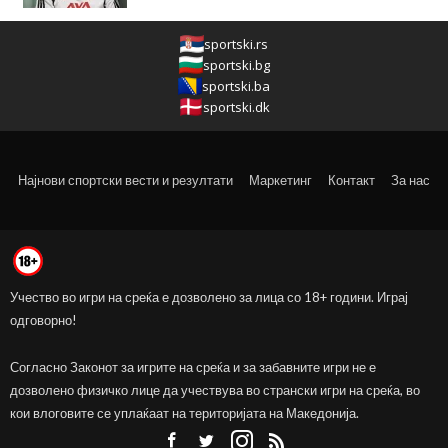
sportski.rs
sportski.bg
sportski.ba
sportski.dk
Најнови спортски вести и резултати
Маркетинг
Контакт
За нас
Учество во игри на среќа е дозволено за лица со 18+ години. Играј
одговорно!
Согласно Законот за игрите на среќа и за забавните игри не е
дозволено физичко лице да учествува во странски игри на среќа, во
кои влоговите се уплаќаат на територијата на Македонија.