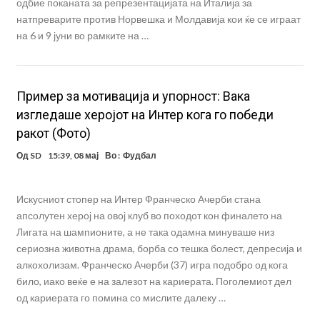
одбие поканата за репрезентацијата на Италија за
натпреварите против Норвешка и Молдавија кои ќе се играат
на 6 и 9 јуни во рамките на …
Пример за мотивација и упорност: Вака
изгледаше херојот на Интер кога го победи
ракот (Фото)
Од
SD
15:39, 08 мај
Во :
Фудбал
Искусниот стопер на Интер Франческо Ачерби стана
апсолутен херој на овој клуб во походот кон финалето на
Лигата на шампионите, а не така одамна минуваше низ
сериозна животна драма, борба со тешка болест, депресија и
алкохолизам. Франческо Ачерби (37) игра подобро од кога
било, иако веќе е на залезот на кариерата. Поголемиот дел
од кариерата го помина со мислите далеку …