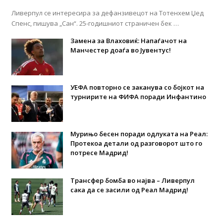
Ливерпул се интересира за дефанзивецот на Тотенхем Џед
Спенс, пишува „Сан“. 25-годишниот страничен бек …
Замена за Влаховиќ: Напаѓачот на
Манчестер доаѓа во Јувентус!
УЕФА повторно се заканува со бојкот на
турнирите на ФИФА поради Инфантино
Мурињо бесен поради одлуката на Реал:
Протекоа детали од разговорот што го
потресе Мадрид!
Трансфер бомба во најва – Ливерпул
сака да се засили од Реал Мадрид!