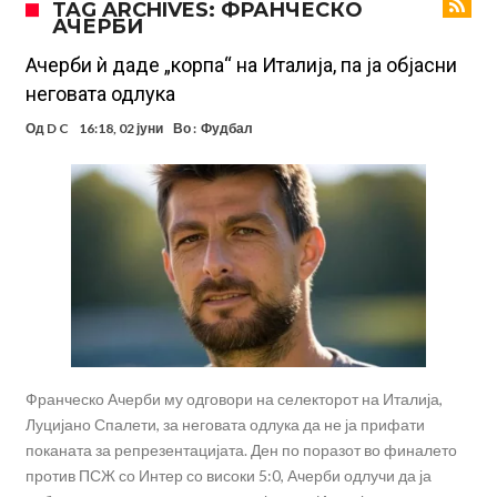
TAG ARCHIVES: ФРАНЧЕСКО
АЧЕРБИ
УЕФА повторно се заканува со бојкот на турнирите на ФИФА
поради Инфантино
Мурињо бесен поради одлуката на Реал: Протекоа детали од
Ачерби ѝ даде „корпа“ на Италија, па ја објасни
неговата одлука
разговорот што го потресе Мадрид!
Трансфер бомба во најва – Ливерпул сака да се засили од Реал
Од
D C
16:18, 02 јуни
Во :
Фудбал
Мадрид!
Карагер ги изненади сите со својата прогноза: “Тие ќе ја освојат
Премиер лигата, а причината е едноставна”
Родри ги отвори вратите за трансфер во Барселона, Реал Мадрид
е информиран
Крај на сагата: Винисиус останува во Реал Мадрид до 2032
година
Директор на ФИА за драмата во Формула 1: Не можеме да одиме
толку далеку!
Колку бара ПСЖ и кој е „плафонот“ на Ливерпул за трансферот
ан Бредли Баркола?
Франческо Ачерби му одговори на селекторот на Италија,
Луцијано Спалети, за неговата одлука да не ја прифати
поканата за репрезентацијата. Ден по поразот во финалето
против ПСЖ со Интер со високи 5:0, Ачерби одлучи да ја