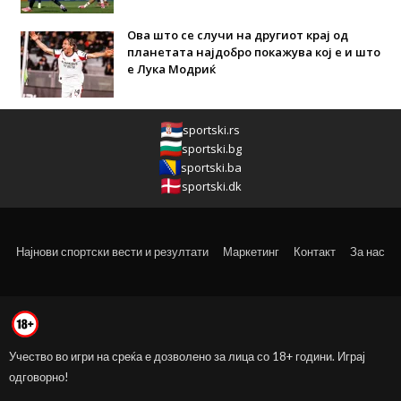
Ова што се случи на другиот крај од
планетата најдобро покажува кој е и што
е Лука Модриќ
sportski.rs
sportski.bg
sportski.ba
sportski.dk
Најнови спортски вести и резултати
Маркетинг
Контакт
За нас
Учество во игри на среќа е дозволено за лица со 18+ години. Играј
одговорно!