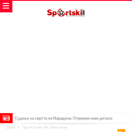
Судење за смртта на Марадона: Откриени нови детали
Дома
Tag Archives: ФК Приштина
Англиски репрезентативец обвинет за напад во ноќен клуб – ќе