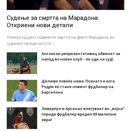
Судење за смртта на Марадона:
Откриени нови детали
Повеќе од шест години по смртта на Диего Марадона, во
судскиот процес што се …
Англиски репрезентативец обвинет за
напад во ноќен клуб – ќе оди на суд!
Дилеми повеќе нема: Познато е кога
Родри ќе стане новиот фудбалер на
Барселона
Ливерпул и Арсенал влегуваат во „војна“
поради фудбалер вреден 69 милиони
евра!