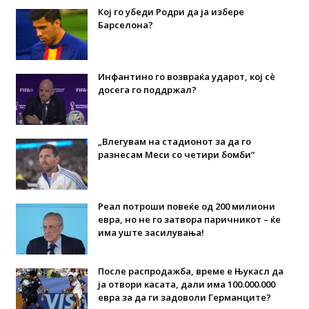
Кој го убеди Родри да ја избере
Барселона?
Инфантино го возвраќа ударот, кој сè
досега го поддржал?
„Влегувам на стадионот за да го
разнесам Меси со четири бомби“
Реал потроши повеќе од 200 милиони
евра, но не го затвора паричникот – ќе
има уште засилувања!
После распродажба, време е Њукасл да
ја отвори касата, дали има 100.000.000
евра за да ги задоволи Германците?