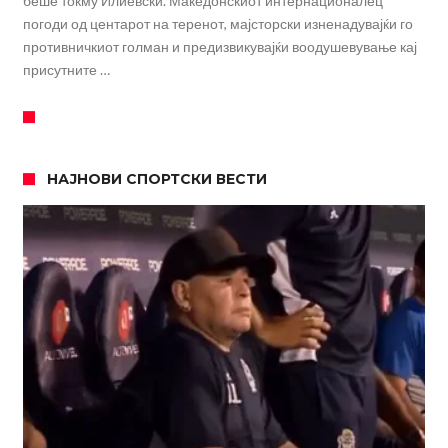
беше токму Илиевски. Македонскиот интернационалец
погоди од центарот на теренот, мајсторски изненадувајќи го
противничкиот голман и предизвикувајќи воодушевување кај
присутните …
НАЈНОВИ СПОРТСКИ ВЕСТИ