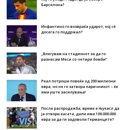
Барселона?
Инфантино го возвраќа ударот, кој сè
досега го поддржал?
„Влегувам на стадионот за да го
разнесам Меси со четири бомби“
Реал потроши повеќе од 200 милиони
евра, но не го затвора паричникот – ќе
има уште засилувања!
После распродажба, време е Њукасл да
ја отвори касата, дали има 100.000.000
евра за да ги задоволи Германците?