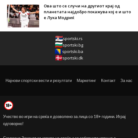
Ова што се случи на другиот крај од
планетата најдобро покажува кој е и што
е Лука Модриќ
sportski.rs
sportski.bg
sportski.ba
sportski.dk
Најнови спортски вести и резултати
Маркетинг
Контакт
За нас
Учество во игри на среќа е дозволено за лица со 18+ години. Играј
одговорно!
Согласно Законот за игрите на среќа и за забавните игри не е