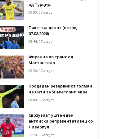
од Турција
09:00, 07 август
Тикет на денот (петок,
07.08.2026)
08:44, 07 август
Фиренца во транс од
Мастантоно
08:30, 07 август
Продаден резервниот голман
на Сити за 50 милиони евра
08:00, 07 август
Сврзуваат уште еден
англиски репрезентативец со
Ливерпул
23:20, 06 август