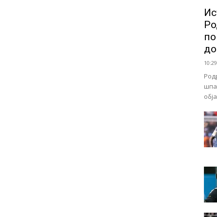
Ис
Ро
по
до
10:29
Род
шпа
обј