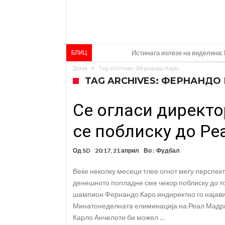
Истината излезе на виделина: 
БЛИЦ
Дома
Tag Archives: Фернандо Каро
Пресврт во трансферот на Ром
TAG ARCHIVES: ФЕРНАНДО
ГОТОВО Е! Челси носи нов лев
Се огласи директо
Рафаел Леао со нова понуда о
Тикет на денот (петок, 07.08.2
се поблиску до Ре
Фиренца во транс од Мастанто
Од
SD
20:17, 21 април
Во :
Фудбал
Продаден резервниот голман н
Веќе неколку месеци тлее огнот меѓу перспек
Сврзуваат уште еден англиски
денешното попладне сме чекор поблиску до то
Замена за Влаховиќ: Напаѓачо
шампион Фернандо Кaро индиректно го најави 
Минатонеделната елиминација на Реал Мадри
УЕФА повторно се заканува со
Карло Анчелоти би можел …