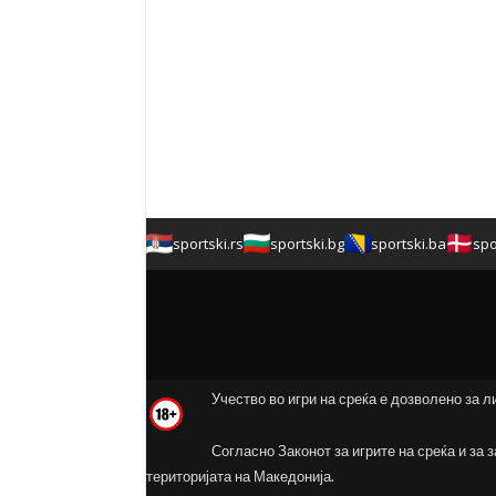
sportski.rs
sportski.bg
sportski.ba
spo
Учество во игри на среќа е дозволено за л
Согласно Законот за игрите на среќа и за 
територијата на Македонија.