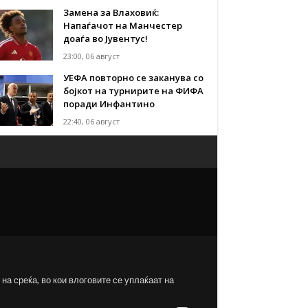
Замена за Влаховиќ:
Напаѓачот на Манчестер
доаѓа во Јувентус!
23:00, 06 август
УЕФА повторно се заканува со
бојкот на турнирите на ФИФА
поради Инфантино
22:40, 06 август
на среќа, во кои влоговите се уплаќаат на