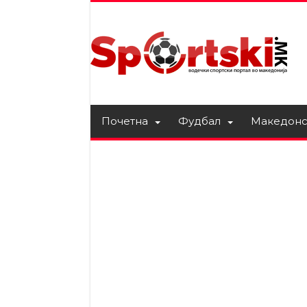
Почетна
Фудбал
Македонс