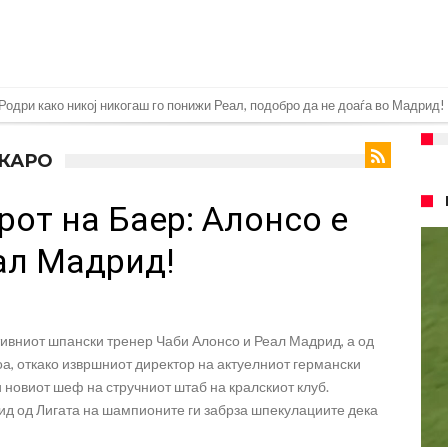
Родри како никој никогаш го понижи Реал, подобро да не доаѓа во Мадрид!
еро? Интер нема доволно средства, Атлетико ја следи ситуацијата
 КАРО
 бек – трансфер вреден 21 милион евра
рот на Баер: Алонсо е
д Турција
026)
ал Мадрид!
но
а Сити за 50 милиони евра
тивниот шпански тренер Чаби Алонсо и Реал Мадрид, а од
 репрезентативец со Ливерпул
а, откако извршниот директор на актуелниот германски
т на Манчестер доаѓа во Јувентус!
новиот шеф на стручниот штаб на кралскиот клуб.
д од Лигата на шампионите ги забрза шпекулациите дека
 бојкот на турнирите на ФИФА поради Инфантино