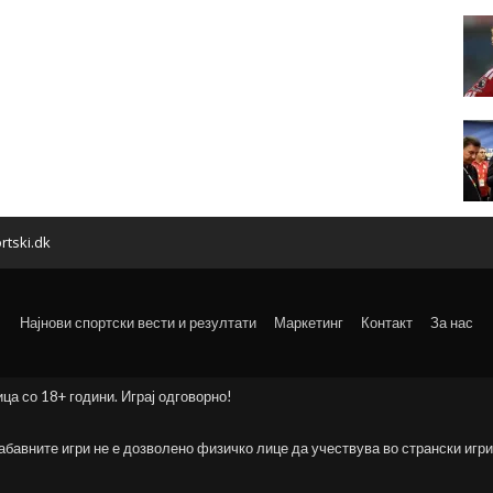
rtski.dk
Најнови спортски вести и резултати
Маркетинг
Контакт
За нас
ица со 18+ години. Играј одговорно!
забавните игри не е дозволено физичко лице да учествува во странски игри 