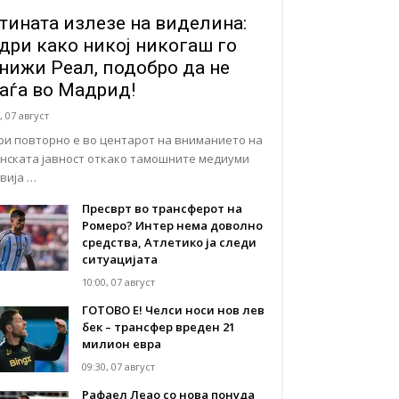
тината излезе на виделина:
дри како никој никогаш го
нижи Реал, подобро да не
аѓа во Мадрид!
, 07 август
ри повторно е во центарот на вниманието на
нската јавност откако тамошните медиуми
авија …
Пресврт во трансферот на
Ромеро? Интер нема доволно
средства, Атлетико ја следи
ситуацијата
10:00, 07 август
ГОТОВО Е! Челси носи нов лев
бек – трансфер вреден 21
милион евра
09:30, 07 август
Рафаел Леао со нова понуда