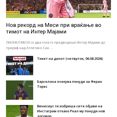
Нов рекорд на Меси при враќање во
тимот на Интер Мајами
ЛИОНЕЛ МЕСИ со два гола го предводеше Интер Мајами до
триумф над Атлетико Сан …
Тикет на денот (четврток, 06.08.2026)
Барселона очекува понуди за Феран
Торес
Винисиус ги избриша сите објави на
Инстаграм откако Реал му понуди нов
договор