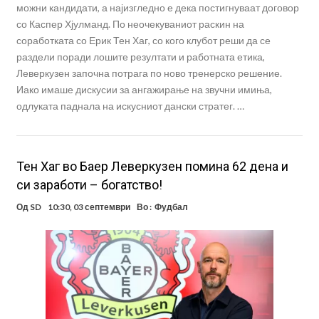
можни кандидати, а најизгледно е дека постигнуваат договор
со Каспер Хјулманд. По неочекуваниот раскин на
соработката со Ерик Тен Хаг, со кого клубот реши да се
раздели поради лошите резултати и работната етика,
Леверкузен започна потрага по ново тренерско решение.
Иако имаше дискусии за ангажирање на звучни имиња,
одлуката паднала на искусниот дански стратег. …
Тен Хаг во Баер Леверкузен помина 62 дена и
си заработи – богатство!
Од
SD
10:30, 03 септември
Во :
Фудбал