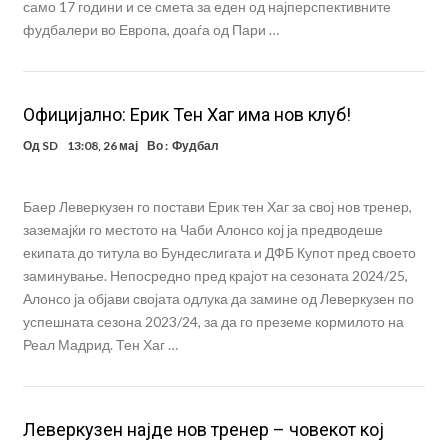
само 17 години и се смета за еден од најперспективните
фудбалери во Европа, доаѓа од Пари …
Oфицијално: Ерик Тен Хаг има нов клуб!
Од
SD
13:08, 26 мај
Во :
Фудбал
Баер Леверкузен го постави Ерик тен Хаг за свој нов тренер,
заземајќи го местото на Чаби Алонсо кој ја предводеше
екипата до титула во Бундеслигата и ДФБ Купот пред своето
заминување. Непосредно пред крајот на сезоната 2024/25,
Алонсо ја објави својата одлука да замине од Леверкузен по
успешната сезона 2023/24, за да го преземе кормилото на
Реал Мадрид. Тен Хаг …
Леверкузен најде нов тренер – човекот кој