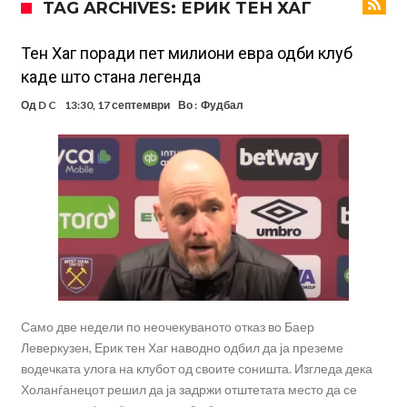
TAG ARCHIVES: ЕРИК ТЕН ХАГ
Винисиус ги избриша сите објави на Инстаграм откако Реал му
понуди нов договор
Ливерпул понуди 100 милиони евра за Баркола, ПСЖ веднаш
Тен Хаг поради пет милиони евра одби клуб
каде што стана легенда
побара уште 50 милиони
Јувентус се насочил кон напаѓач на Манчестер Јунајтед
Од
D C
13:30, 17 септември
Во :
Фудбал
Модриќ откри што го натерало да остане во Милан
Стотици навивачи го пречекаа Салах во Истанбул
Арсенал и Њукасл веќе се договорија, Гимарејш заминува
АРСЕНАЛ ГО ЛАДИ ШАМПАЊОТ: Винисиус на праг на Лондон!
Само две недели по неочекуваното отказ во Баер
Леверкузен, Ерик тен Хаг наводно одбил да ја преземе
водечката улога на клубот од своите соништа. Изгледа дека
Холанѓанецот решил да ја задржи отштетата место да се