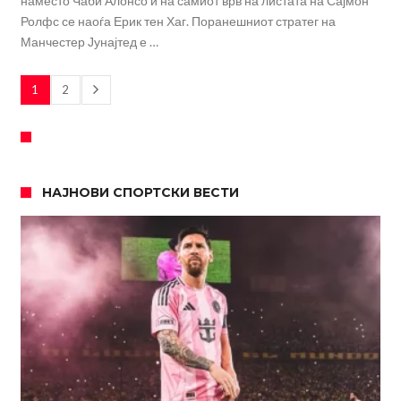
наместо Чаби Алонсо и на самиот врв на листата на Сајмон
Ролфс се наоѓа Ерик тен Хаг. Поранешниот стратег на
Манчестер Јунајтед е …
1
2
НАЈНОВИ СПОРТСКИ ВЕСТИ