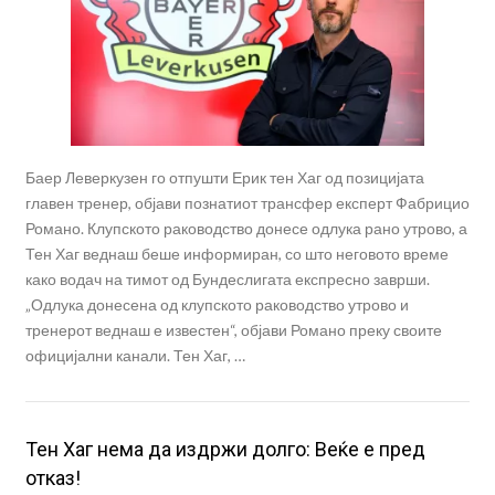
Баер Леверкузен го отпушти Ерик тен Хаг од позицијата
главен тренер, објави познатиот трансфер експерт Фабрицио
Романо. Клупското раководство донесе одлука рано утрово, а
Тен Хаг веднаш беше информиран, со што неговото време
како водач на тимот од Бундеслигата експресно заврши.
„Одлука донесена од клупското раководство утрово и
тренерот веднаш е известен“, објави Романо преку своите
официјални канали. Тен Хаг, …
Тен Хаг нема да издржи долго: Веќе е пред
отказ!