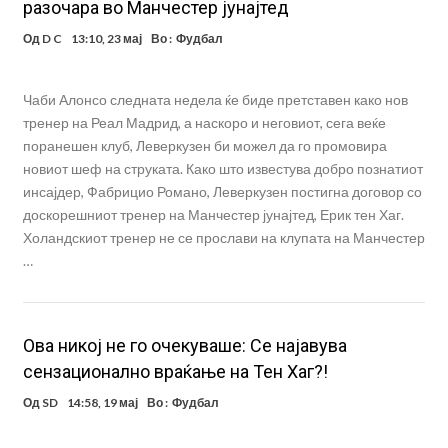
разочара во Манчестер јунајтед
Од
D C
13:10, 23 мај
Во :
Фудбал
Чаби Алонсо следната недела ќе биде претставен како нов
тренер на Реал Мадрид, а наскоро и неговиот, сега веќе
поранешен клуб, Леверкузен би можел да го промовира
новиот шеф на струката. Како што известува добро познатиот
инсајдер, Фабрицио Романо, Леверкузен постигна договор со
доскорешниот тренер на Манчестер јунајтед, Ерик тен Хаг.
Холандскиот тренер не се прослави на клупата на Манчестер
…
Oва никој не го очекуваше: Се најавува
сензационално враќање на Тен Хаг?!
Од
SD
14:58, 19 мај
Во :
Фудбал