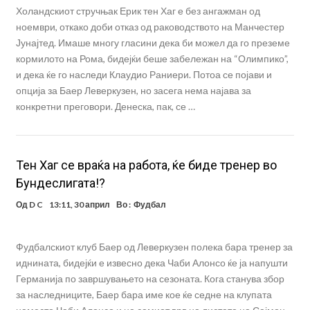
Холандскиот стручњак Ерик тен Хаг е без ангажман од
ноември, откако доби отказ од раководството на Манчестер
Јунајтед. Имаше многу гласини дека би можел да го преземе
кормилото на Рома, бидејќи беше забележан на “Олимпико”,
и дека ќе го наследи Клаудио Раниери. Потоа се појави и
опција за Баер Леверкузен, но засега нема најава за
конкретни преговори. Денеска, пак, се …
Тен Хаг се враќа на работа, ќе биде тренер во
Бундеслигата!?
Од
D C
13:11, 30 април
Во :
Фудбал
Фудбалскиот клуб Баер од Леверкузен полека бара тренер за
иднината, бидејќи е извесно дека Чаби Алонсо ќе ја напушти
Германија по завршувањето на сезоната. Кога станува збор
за наследниците, Баер бара име кое ќе седне на клупата