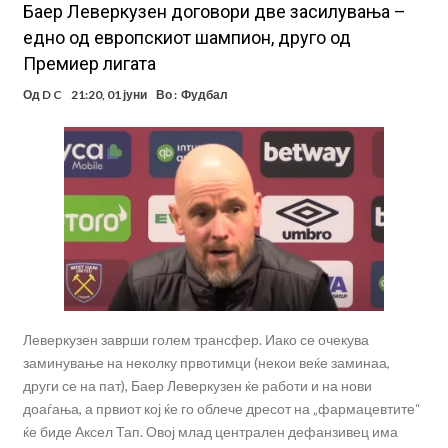
Баер Леверкузен договори две засилувања –
едно од европскиот шампион, друго од
Премиер лигата
Од
D C
21:20, 01 јуни
Во :
Фудбал
Леверкузен заврши голем трансфер. Иако се очекува
заминување на неколку првотимци (некои веќе заминаа,
други се на пат), Баер Леверкузен ќе работи и на нови
доаѓања, а првиот кој ќе го облече дресот на „фармацевтите“
ќе биде Аксел Тап. Овој млад централен дефанзивец има