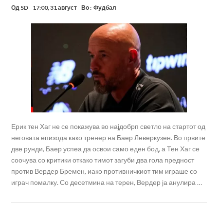
Од
SD
17:00, 31 август
Во :
Фудбал
Ерик тен Хаг не се покажува во најдобрп светло на стартот од
неговата епизода како тренер на Баер Леверкузен. Во првите
две рунди, Баер успеа да освои само еден бод, а Тен Хаг се
соочува со критики откако тимот загуби два гола предност
против Вердер Бремен, иако противничкиот тим играше со
играч помалку. Со десетмина на терен, Вердер ја анулира …