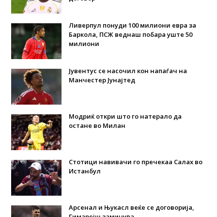
Ливерпул понуди 100 милиони евра за
Баркола, ПСЖ веднаш побара уште 50
милиони
Јувентус се насочил кон напаѓач на
Манчестер Јунајтед
Модриќ откри што го натерало да
остане во Милан
Стотици навивачи го пречекаа Салах во
Истанбул
Арсенал и Њукасл веќе се договорија,
Гимарејш заминува