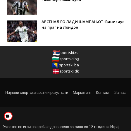
АРСЕНАЛ ГО ЛАДИ ШАМПАЊОТ: Винисиус
на праг на Лондон!
sportski.rs
sportski.bg
sportski.ba
sportski.dk
Најнови спортски вести и резултати
Маркетинг
Контакт
За нас
Учество во игри на среќа е дозволено за лица со 18+ години. Играј