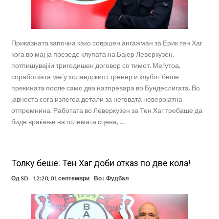
Приказната започна како совршен ангажман за Ерик тен Хаг
кога во мај ја презеде клупата на Бајер Леверкузен,
потпишувајќи тригодишен договор со тимот. Меѓутоа,
соработката меѓу холандскиот тренер и клубот беше
прекината после само два натпревара во Бундеслигата. Во
јавноста сега излегоа детали за неговата неверојатна
отпремнина. Работата во Леверкузен за Тен Хаг требаше да
биде враќање на големата сцена, …
Toлку беше: Тен Хаг доби отказ по две кола!
Од
SD
12:20, 01 септември
Во :
Фудбал