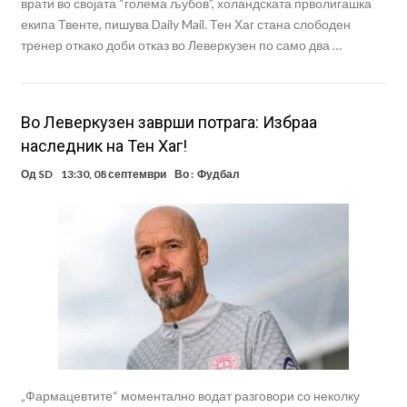
врати во својата “голема љубов”, холандската прволигашка
екипа Твенте, пишува Daily Mail. Тен Хаг стана слободен
тренер откако доби отказ во Леверкузен по само два …
Во Леверкузен заврши потрага: Избраа
наследник на Тен Хаг!
Од
SD
13:30, 08 септември
Во :
Фудбал
„Фармацевтите“ моментално водат разговори со неколку