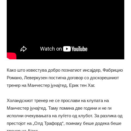
Како што известува добро познатиот инсајдер, Фабрицио
Романо, Леверкузен постигна договор со доскорешниот
тренер на Манчестер јунајтед, Ерик тен Хаг.
Холандскиот тренер не се прослави на клупата на
Манчестер јунајтед. Таму помина две години и не ги
исполни очекувањата на луѓето од клубот. За разлика од
престојот на „Олд Трафорд“, поинаку беше додека беше
тренер на Ајакс.