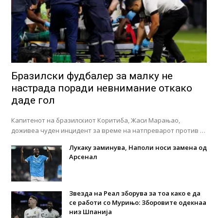
Бразилски фудбалер за малку не
настрада поради невнимание откако
даде гол
Капитенот на бразилскиот Коритиба, Жаси Марањао,
доживеа чуден инцидент за време на натпреварот против …
Лукаку заминува, Наполи носи замена од
Арсенал
Звезда на Реал зборува за тоа како е да
се работи со Мурињо: Зборовите одекнаа
низ Шпанија