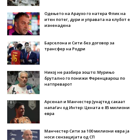
Одењето на Араухо го натера Флик на
итен потег, дури и управата на клубот е
изненадена
Барселона и Сити без договор за
трансфер на Родри
Никој не разбира зошто: Мурињо
брутално го понижи Ференцварош по
натпреварот
Арсенал и Манчестер Јунајтед сакаат
напаѓач од Интер: Цената е 85 милиони
евра
Манчестер Сити за 100 милиони евра ја
носи сензацијата од СП