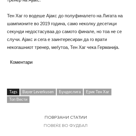
Тен Хаг го водеше Ајакс до полуфиналето на Лигата на
шампионите во 2019 година, само неколку десетици
секунди недостасуваа до самото финале, но тоа не се
случи. Ајакс и сега е заинтересиран да го врати
некогашниот тренер, меѓутоа, Тен Хаг чека Германија.
Коментари
Tags
Bayer Leverkusen
Бундеслига
Ерик Тен Хаг
Топ Вести
ПОВРЗАНИ СТАТИИ
ПОВЕЌЕ ВО ФУДБАЛ