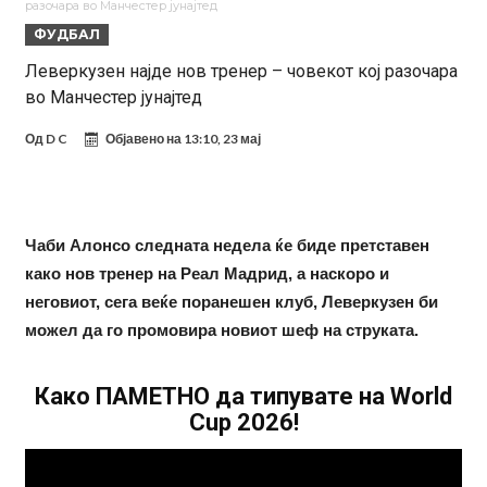
разочара во Манчестер јунајтед
Звезда на Реал зборува за тоа како е да се работи со Мурињо:
ФУДБАЛ
Зборовите одекнаа низ Шпанија
Одењето на Араухо го натера Флик на итен потег, дури и управата
Леверкузен најде нов тренер – човекот кој разочара
во Манчестер јунајтед
на клубот е изненадена
Барселона и Сити без договор за трансфер на Родри
Никој не разбира зошто: Мурињо брутално го понижи
Од
D C
Објавено на
13:10, 23 мај
Ференцварош по натпреварот
Арсенал и Манчестер Јунајтед сакаат напаѓач од Интер: Цената е
85 милиони евра
Манчестер Сити за 100 милиони евра ја носи сензацијата од СП
Чаби Алонсо следната недела ќе биде претставен
Се подготвува фудбалска предавство какво што не е видено од
како нов тренер на Реал Мадрид, а наскоро и
2010 година?
Тикет на денот (недела, 09.08.2026)
неговиот, сега веќе поранешен клуб, Леверкузен би
можел да го промовира новиот шеф на струката.
Како ПАМЕТНО да типувате на World
Cup 2026!