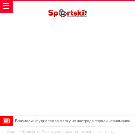
Бразилски фудбалер за малку не настрада поради невнимание
откако даде гол
Лукаку заминува, Наполи носи замена од Арсенал
Дома
Фудбал
Леверкузен најде нов тренер – човекот кој