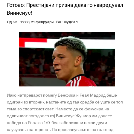
Готово: Престијани призна дека го навредувал
Винисиус!
Од
SD
12:00, 21 февруари
Во :
Фудбал
Иако натпреварот помеѓу Бенфика и Реал Мадрид беше
одигран во вторник, настаните од таа средба сѐ уште се топ
тема во спортскиот свет. Наместо да се фокусира на
одличниот погодок со кој Винисиус Жуниор им донесе
победа на Реал со 1:0, беа забележани некои други
случувања на теренот. По прославувањето на голот од