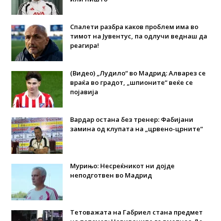
Спалети разбра каков проблем има во
тимот на Јувентус, па одлучи веднаш да
реагира!
(Видео) „Лудило“ во Мадрид: Алварез се
враќа во градот, „шпионите“ веќе се
појавија
Вардар остана без тренер: Фабијани
замина од клупата на „црвено-црните“
Мурињо: Несреќникот ни дојде
неподготвен во Мадрид
Тетоважата на Габриел стана предмет