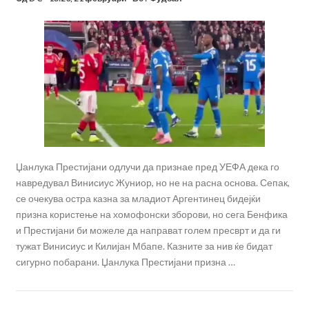
Џанлука Престијани одлучи да признае пред УЕФА дека го
навредувал Винисиус Жуниор, но не на расна основа. Сепак,
се очекува остра казна за младиот Аргентинец бидејќи
призна користење на хомофонски зборови, но сега Бенфика
и Престијани би можеле да направат голем пресврт и да ги
тужат Винисиус и Килијан Мбапе. Казните за нив ќе бидат
сигурно побарани. Џанлука Престијани призна …