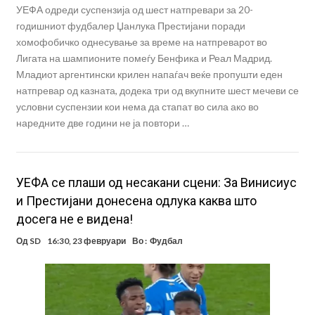
УЕФА одреди суспензија од шест натпревари за 20-
годишниот фудбалер Џанлука Престијани поради
хомофобичко однесување за време на натпреварот во
Лигата на шампионите помеѓу Бенфика и Реал Мадрид.
Младиот аргентински крилен напаѓач веќе пропушти еден
натпревар од казната, додека три од вкупните шест мечеви се
условни суспензии кои нема да стапат во сила ако во
наредните две години не ја повтори …
УЕФА се плаши од несакани сцени: За Винисиус
и Престијани донесена одлука каква што
досега не е видена!
Од
SD
16:30, 23 февруари
Во :
Фудбал