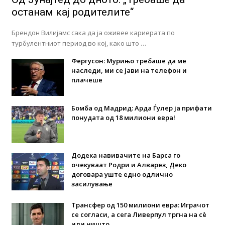
останам кај родителите“
Брендон Вилијамс сака да ја оживее кариерата по
турбулентниот период во кој, како што …
Фергусон: Мурињо требаше да ме
наследи, ми се јави на телефон и
плачеше
Бомба од Мадрид: Арда Ѓулер ја прифати
понудата од 18 милиони евра!
Додека навивачите на Барса го
очекуваат Родри и Алварез, Деко
договара уште едно одлично
засилување
Трансфер од 150 милиони евра: Играчот
се согласи, а сега Ливерпул тргна на сè
или ништо