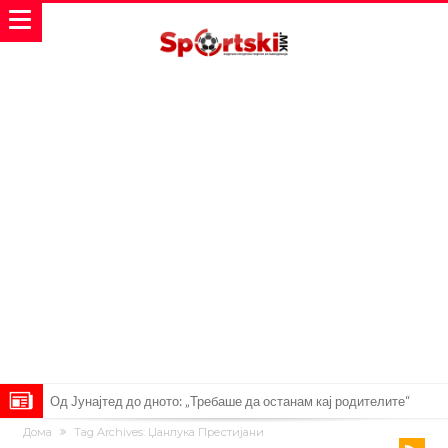
Од Јунајтед до дното: „Требаше да останам кај родителите“
Дома
Tag Archives: Џанлука Престијани
Фергусон: Мурињо требаше да ме наследи, ми се јави на телефон