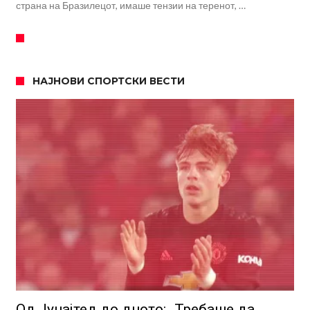
страна на Бразилецот, имаше тензии на теренот, …
НАЈНОВИ СПОРТСКИ ВЕСТИ
Од Јунајтед до дното: „Требаше да