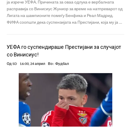
ја изрече УЕФА. Причината за оваа одлука е вербалната
расправија со Винисиус Жуниор за време на натпреварот од
Лигата на шампионите помеѓу Бенфика и Реал Мадрид.
ФИФА соопшти дека суспензијата на Престијани, која му ја …
УЕФА го суспендираше Престијани за случајот
со Винисиус!
Од
SD
16:00, 24 април
Во :
Фудбал