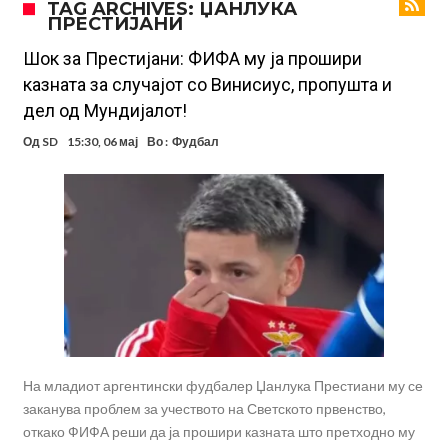
TAG ARCHIVES: ЏАНЛУКА
ПРЕСТИЈАНИ
и плачеше
Бомба од Мадрид: Арда Ѓулер ја прифати понудата од 18
милиони евра!
Додека навивачите на Барса го очекуваат Родри и Алварез, Деко
Шок за Престијани: ФИФА му ја прошири
казната за случајот со Винисиус, пропушта и
договара уште едно одлично засилување
Трансфер од 150 милиони евра: Играчот се согласи, а сега
дел од Мундијалот!
Ливерпул тргна на сè или ништо
Спалети разбра каков проблем има во тимот на Јувентус, па
Од
SD
15:30, 06 мај
Во :
Фудбал
одлучи веднаш да реагира!
(Видео) „Лудило“ во Мадрид: Алварез се враќа во градот,
„шпионите“ веќе се појавија
Вардар остана без тренер: Фабијани замина од клупата на
„црвено-црните“
Мурињо: Несреќникот ни дојде неподготвен во Мадрид
Тетоважата на Габриел стана предмет на потсмев: Навивачите го
вметнаа Де Брујне и направија хит (Фото)
На младиот аргентински фудбалер Џанлука Престиани му се
заканува проблем за учеството на Светското првенство,
откако ФИФА реши да ја прошири казната што претходно му