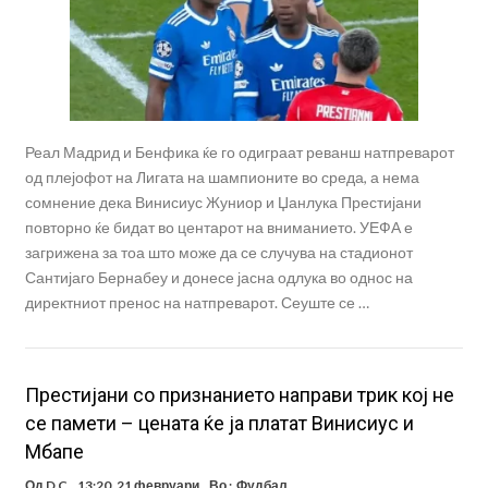
Реал Мадрид и Бенфика ќе го одиграат реванш натпреварот
од плејофот на Лигата на шампионите во среда, а нема
сомнение дека Винисиус Жуниор и Џанлука Престијани
повторно ќе бидат во центарот на вниманието. УЕФА е
загрижена за тоа што може да се случува на стадионот
Сантијаго Бернабеу и донесе јасна одлука во однос на
директниот пренос на натпреварот. Сеуште се …
Престијани со признанието направи трик кој не
се памети – цената ќе ја платат Винисиус и
Мбапе
Од
D C
13:20, 21 февруари
Во :
Фудбал