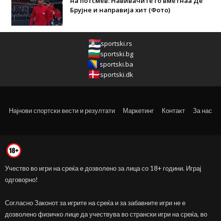
на потсмев: Навивачите го вметнаа Де
Брујне и направија хит (Фото)
sportski.rs
sportski.bg
sportski.ba
sportski.dk
Најнови спортски вести и резултати
Маркетинг
Контакт
За нас
Учество во игри на среќа е дозволено за лица со 18+ години. Играј
одговорно!
Согласно Законот за игрите на среќа и за забавните игри не е
дозволено физичко лице да учествува во странски игри на среќа, во