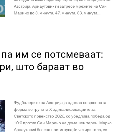
Австрија. Арнаутовиќ ги затресе мрежите на Сан
Марино во 8. минута, 47. минута, 83. минута …
па им се потсмеваат:
ри, што бараат во
Фудбалерите на Австрија ја одржаа совршената
форма во групата Х од квалификациите за
Светското првенство 2026, со убедлива победа од
10:0 против Сан Марино на домашен терен. Марко
Арнаутовиќ блесна постигнувајќи четири гола, со