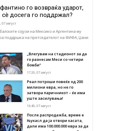
фантино го возвраќа ударот,
ј сè досега го поддржал?
, 07 август
балските сојузи на Мексико и Аргентина му
оа поддршка на претседателот на ФИФА, Џани
„Влегувам на стадионот за да
го разнесам Меси со четири
бомби“
17:20, 07 август
Реал потроши повеќе од 200
милиони евра, но не го
затвора паричникот – ќе има
уште засилувања!
16:40, 07 август
После распродажба, време е
Њукасл да ја отвори касата,
дали има 100.000.000 евра за да