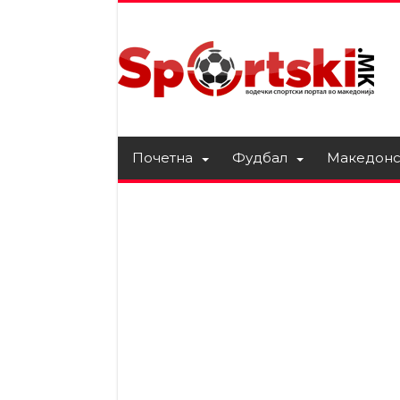
Почетна
Фудбал
Македонс