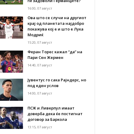
ги задоволи Германците?
16:00, 07 август
Ова што се случи на другиот
крај од планетата најдобро
покажува кој е и што е Лука
Модриќ
15:20, 07 август
Феран Торес кажал “да” на
Пари Сен Жермен
14:40, 07 август
Јувентус го сака Рајндерс, но
под еден услов
14:00, 07 август
ПСЖ и Ливерпул имаат
доверба дека ќе постигнат
договор за Баркола
13:15, 07 август