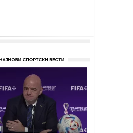
НАЈНОВИ СПОРТСКИ ВЕСТИ
 Германците?