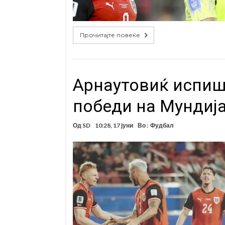
Прочитајте повеќе
Арнаутовиќ испиша
победи на Мундија
Од
SD
10:28, 17 јуни
Во :
Фудбал