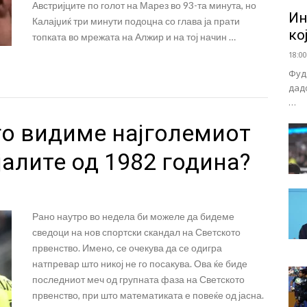
Австријците по голот на Марез во 93-та минута, но
Ин
Калајџиќ три минути подоцна со глава ја прати
ко
топката во мрежата на Алжир и на тој начин …
18:00
Фуд
дад
…
го видиме најголемиот
алите од 1982 година?
Рано наутро во недела би можеле да бидеме
сведоци на нов спортски скандал на Светското
првенство. Имено, се очекува да се одигра
натпревар што никој не го посакува. Ова ќе биде
последниот меч од групната фаза на Светското
првенство, при што математиката е повеќе од јасна.