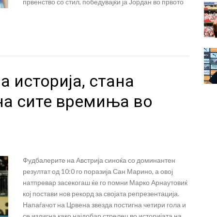
првенство со стил, победувајќи ја Јордан во првото
 историја, стана
на сите времиња во
Фудбалерите на Австрија синоќа со доминантен
резултат од 10:0 го поразија Сан Марино, а овој
натпревар засекогаш ќе го помни Марко Арнаутовиќ
кој постави нов рекорд за својата репрезентација.
Напаѓачот на Црвена звезда постигна четири гола и
се издигна како најдобар стрелец во историјата на