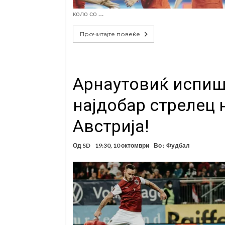
коло со …
Прочитајте повеќе
Арнаутовиќ испиша
најдобар стрелец 
Австрија!
Од
SD
19:30, 10 октомври
Во :
Фудбал