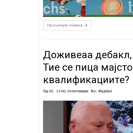
Прочитајте повеќе
Доживеаа дебакл, 
Тие се пица мајсто
квалификациите?
Од
SD
17:00, 10 октомври
Во :
Фудбал