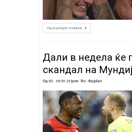
Прочитајте повеќе
Дали в недела ќе 
скандал на Мундиј
Од
SD
18:39, 25 јуни
Во :
Фудбал