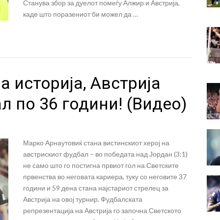
Станува збор за дуелот помеѓу Алжир и Австрија,
каде што поразениот би можел да …
 историја, Австрија
л по 36 години! (Видео)
Марко Арнаутовиќ стана вистинскиот херој на
австрискиот фудбал – во победата над Јордан (3:1)
не само што го постигна првиот гол на Светските
првенства во неговата кариера, туку со неговите 37
години и 59 дена стана најстариот стрелец за
Австрија на овој турнир. Фудбалската
репрезентација на Австрија го започна Светското