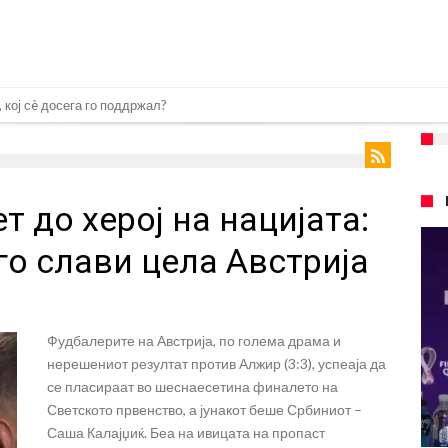
 кој сè досега го поддржал?
го разнесам Меси со четири бомби“
лиони евра, но не го затвора паричникот – ќе има уште засилувања!
 до херој на нацијата:
касл да ја отвори касата, дали има 100.000.000 евра за да ги задоволи
рај од планетата најдобро покажува кој е и што е Лука Модриќ
го слави цела Австрија
ри Сен Жермен
 под еден услов
Фудбалерите на Австрија, по голема драма и
 дека ќе постигнат договор за Баркола
нерешениот резултат против Алжир (3:3), успеаја да
понуда до Манчестер Сити за Родри
се пласираат во шеснаесетина финалето на
Светското првенство, а јунакот беше Србиниот –
замена на Родри, и тоа во голем ривал!
Саша Калајџиќ. Беа на ивицата на пропаст