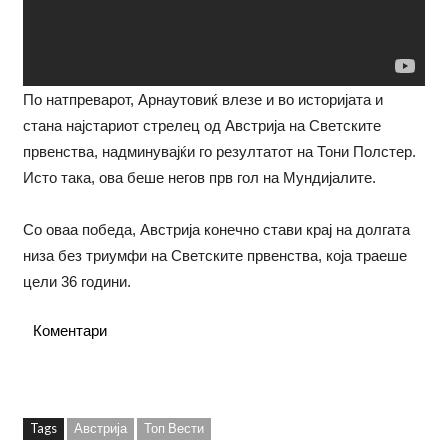
По натпреварот, Арнаутовиќ влезе и во историјата и
стана најстариот стрелец од Австрија на Светските
првенства, надминувајќи го резултатот на Тони Полстер.
Исто така, ова беше негов прв гол на Мундијалите.
Со оваа победа, Австрија конечно стави крај на долгата
низа без триумфи на Светските првенства, која траеше
цели 36 години.
Коментари
Tags
Австрија
Топ Вести