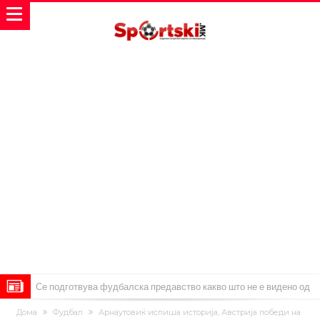
Се подготвува фудбалска предавство какво што не е видено од
2010 година?
Тикет на денот (недела, 09.08.2026)
Дома
Фудбал
Арнаутовиќ испиша историја, Австрија победи на