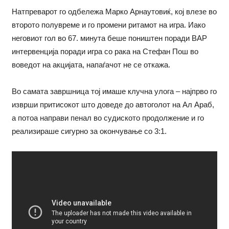
Натпреварот го одбележа Марко Арнаутовиќ, кој влезе во
второто полувреме и го промени ритамот на игра. Иако
неговиот гол во 67. минута беше поништен поради ВАР
интервенција поради игра со рака на Стефан Пош во
воведот на акцијата, напаѓачот не се откажа.
Во самата завршница тој имаше клучна улога – најпрво го
изврши притисокот што доведе до автоголот на Ал Араб,
а потоа направи пенал во судиското продолжение и го
реализираше сигурно за окончување со 3:1.