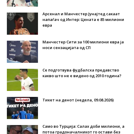
Арсенал и Манчестер Јунајтед сакаат
напаѓач од Интер: Цената е 85 милиони
евра
Манчестер Сити за 100 милиони евра ја
носи сензацијата од СП
Се подготвува фудбалска предавство
какво што не е видено од 2010 година?
Тикет на денот (недела, 09.08.2026)
Само во Турција: Салах доби милиони, а
потоа градоначалникот го остави без