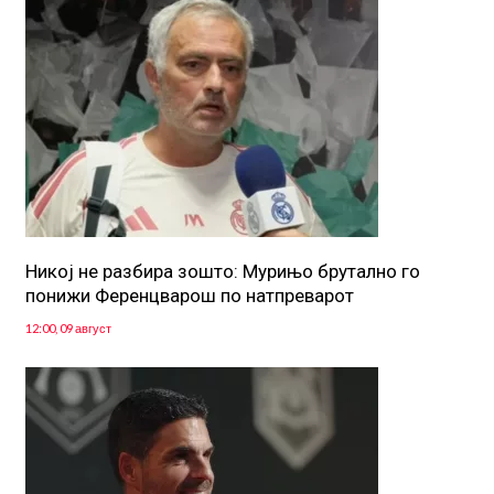
Никој не разбира зошто: Мурињо брутално го
понижи Ференцварош по натпреварот
12:00, 09 август