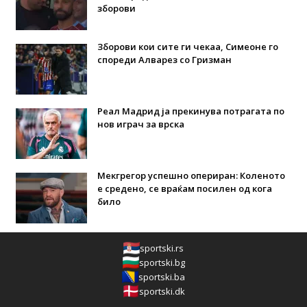
зборови
Зборови кои сите ги чекаа, Симеоне го
спореди Алварез со Гризман
Реал Мадрид ја прекинува потрагата по
нов играч за врска
Мекгрегор успешно опериран: Коленото
е средено, се враќам посилен од кога
било
sportski.rs
sportski.bg
sportski.ba
sportski.dk