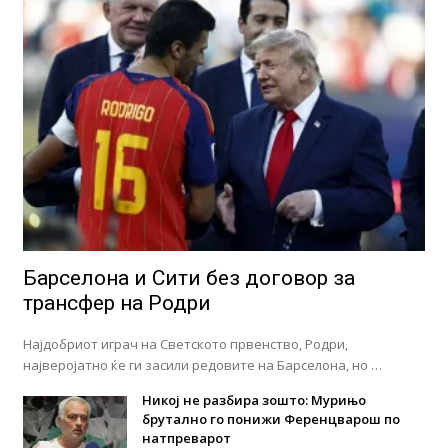
Барселона и Сити без договор за
трансфер на Родри
Најдобриот играч на Светското првенство, Родри,
најверојатно ќе ги засили редовите на Барселона, но …
Никој не разбира зошто: Мурињо
брутално го понижи Ференцварош по
натпреварот