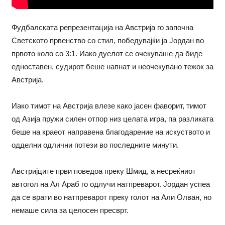
Фудбалската репрезентација на Австрија го започна
Светското првенство со стил, победувајќи ја Јордан во
првото коло со 3:1. Иако дуелот се очекуваше да биде
едноставен, судирот беше напнат и неочекувано тежок за
Австрија.
Иако тимот на Австрија влезе како јасен фаворит, тимот
од Азија пружи силен отпор низ целата игра, па разликата
беше на краеот направена благодарение на искуството и
одделни одлични потези во последните минути.
Австријците први поведоа преку Шмид, а несреќниот
автогол на Ал Араб го одлучи натпреварот. Јордан успеа
да се врати во натпреварот преку голот на Али Олван, но
немаше сила за целосен пресврт.