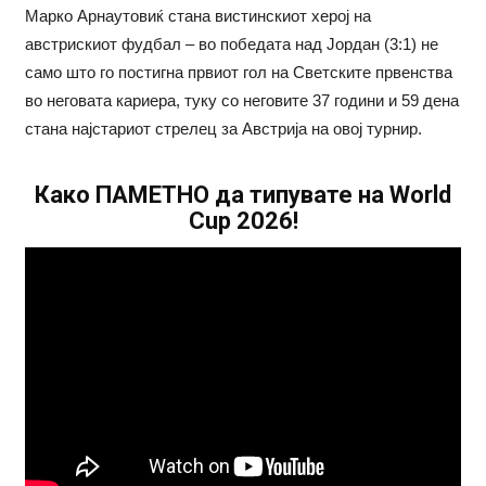
Марко Арнаутовиќ стана вистинскиот херој на
австрискиот фудбал – во победата над Јордан (3:1) не
само што го постигна првиот гол на Светските првенства
во неговата кариера, туку со неговите 37 години и 59 дена
стана најстариот стрелец за Австрија на овој турнир.
Како ПАМЕТНО да типувате на World
Cup 2026!