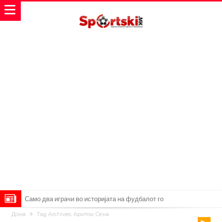
Само два играчи во историјата на фудбалот го
Дома
Tag Archives: Аритон Сена
направиле„невозможното“: Едниот е Меси, знаете ли кој е
Атлетико Мадрид презема (не)очекуван потег!