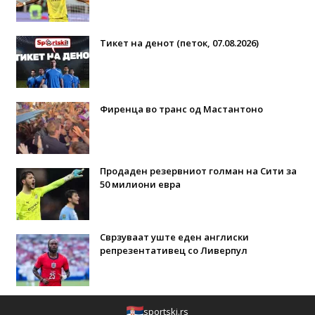
Тикет на денот (петок, 07.08.2026)
Фиренца во транс од Мастантоно
Продаден резервниот голман на Сити за
50 милиони евра
Сврзуваат уште еден англиски
репрезентативец со Ливерпул
sportski.rs