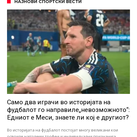
НАЈНОВИ СПОРТСКИ ВЕСТИ
Само два играчи во историјата на
фудбалот го направиле„невозможното“:
Едниот е Меси, знаете ли кој е другиот?
Во историјата на фудбалот постојат многу великани кои
освоиле најголеми трофеи и индивидуални признанија, …