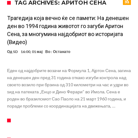
TAG ARCHIVES: АРИТОН СЕНА
другиот?
Истината излезе на виделина: Родри како никој никогаш го понижи
Реал, подобро да не доаѓа во Мадрид!
Пресврт во трансферот на Ромеро? Интер нема доволно
Tрагедија која вечно ќе се памети: На денешен
ден во 1994 година животот го загуби Аритон
средства, Атлетико ја следи ситуацијата
ГОТОВО Е! Челси носи нов лев бек – трансфер вреден 21 милион
Сена, за многумина најдобриот во историјата
евра
Рафаел Леао со нова понуда од Турција
(Видео)
Тикет на денот (петок, 07.08.2026)
Од
SD
16:00, 01 мај
Во :
Останато
Фиренца во транс од Мастантоно
Продаден резервниот голман на Сити за 50 милиони евра
Еден од најдобрите возачи на Формула 1, Ајртон Сена, загина
на денешен ден пред 31 година откако изгуби контрола над
Сврзуваат уште еден англиски репрезентативец со Ливерпул
своето возило при брзина од 310 километри на час и удри во
ѕид на патеката „Енцо и Дино Ферари“ во Имола. Сена е
роден во бразилскиот Сао Паоло на 21 март 1960 година, и
поради проблеми со координацијата на движењата, …