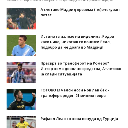
Атлетико Мадрид презема (не)очекуван
потег!
Истината излезе на виделина: Родри
како никој никогаш го понижи Реал,
подобро да не доаѓа во Мадрид!
Пресврт во трансферот на Ромеро?
Интер нема доволно средства, Атлетико
ја следи ситуацијата
ГОТОВО Е! Челси носи нов лев бек –
трансфер вреден 21 милион евра
Рафаел Леао со нова понуда од Турција