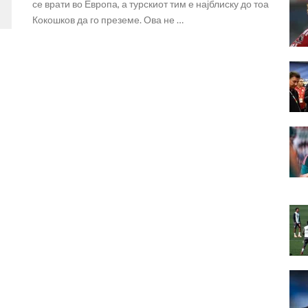
се врати во Европа, а турскиот тим е најблиску до тоа
Кокошков да го преземе. Ова не …