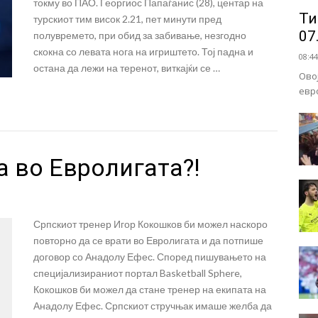
токму во ПАО. Георгиос Папаѓанис (28), центар на
Ти
турскиот тим висок 2.21, пет минути пред
07
полувремето, при обид за забивање, незгодно
скокна со левата нога на игриштето. Тој падна и
08:44
остана да лежи на теренот, виткајќи се …
Ово
евр
 во Евролигата?!
Српскиот тренер Игор Кокошков би можел наскоро
повторно да се врати во Евролигата и да потпише
договор со Анадолу Ефес. Според пишувањето на
специјализираниот портал Basketball Sphere,
Кокошков би можел да стане тренер на екипата на
Анадолу Ефес. Српскиот стручњак имаше желба да