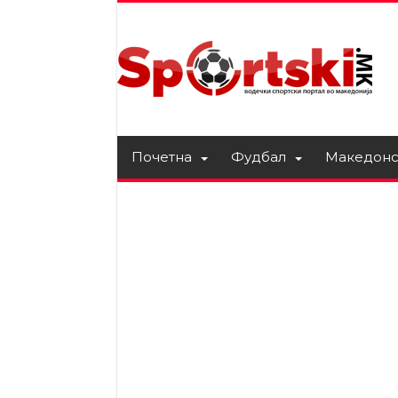
Почетна
Фудбал
Македонс