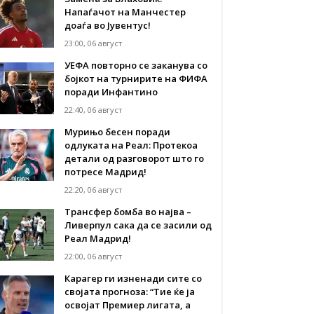
Напаѓачот на Манчестер
доаѓа во Јувентус!
23:00, 06 август
УЕФА повторно се заканува со
бојкот на турнирите на ФИФА
поради Инфантино
22:40, 06 август
Мурињо бесен поради
одлуката на Реал: Протекоа
детали од разговорот што го
потресе Мадрид!
22:20, 06 август
Трансфер бомба во најва –
Ливерпул сака да се засили од
Реал Мадрид!
22:00, 06 август
Карагер ги изненади сите со
својата прогноза: “Тие ќе ја
освојат Премиер лигата, а