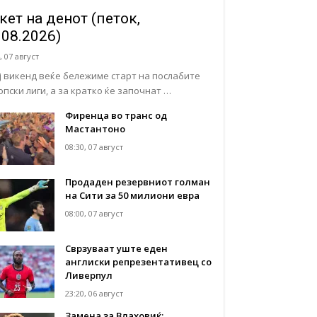
кет на денот (петок,
.08.2026)
, 07 август
ј викенд веќе бележиме старт на послабите
опски лиги, а за кратко ќе започнат …
Фиренца во транс од
Мастантоно
08:30, 07 август
Продаден резервниот голман
на Сити за 50 милиони евра
08:00, 07 август
Сврзуваат уште еден
англиски репрезентативец со
Ливерпул
23:20, 06 август
Замена за Влаховиќ: