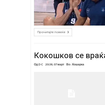
Прочитајте повеќе
Кокошков се враќа
Од
D C
20:38, 07 март
Во :
Кошарка