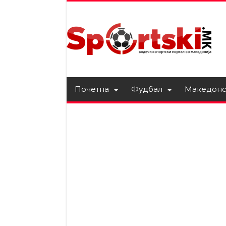
Почетна
Фудбал
Македонс