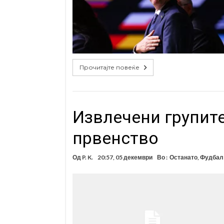
Прочитајте повеќе
Извлечени групите
првенство
Од
P. K.
20:57, 05 декември
Во :
Останато
,
Фудбал