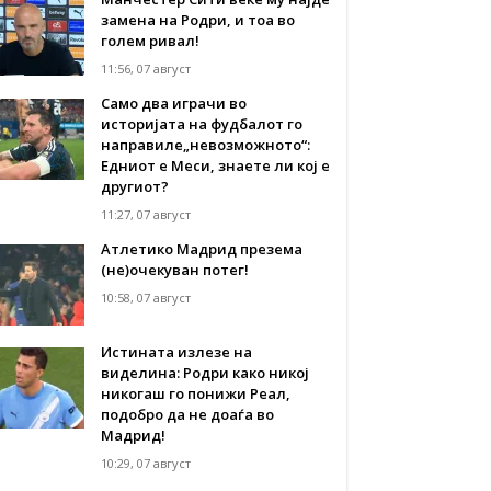
замена на Родри, и тоа во
голем ривал!
11:56, 07 август
Само два играчи во
историјата на фудбалот го
направиле„невозможното“:
Едниот е Меси, знаете ли кој е
другиот?
11:27, 07 август
Атлетико Мадрид презема
(не)очекуван потег!
10:58, 07 август
Истината излезе на
виделина: Родри како никој
никогаш го понижи Реал,
подобро да не доаѓа во
Мадрид!
10:29, 07 август