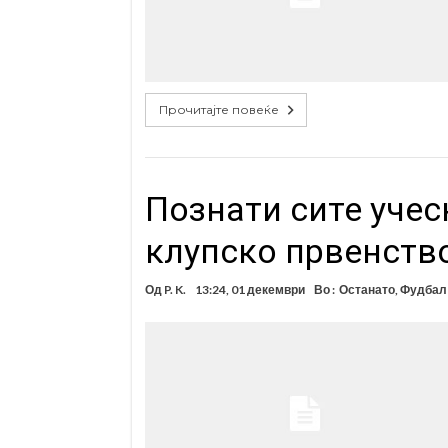
Прочитајте повеќе
Познати сите учес
клупско првенств
Од
P. K.
13:24, 01 декември
Во :
Останато
,
Фудбал