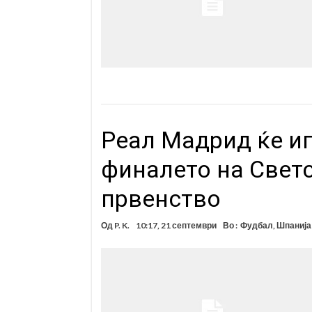
Реал Мадрид ќе иг
финалето на Свет
првенство
Од
P. K.
10:17, 21 септември
Во :
Фудбал
,
Шпанија