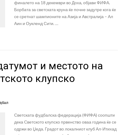
финалето на 18 декември во Доха, објави ФИФА.
Борбата за светската круна ќе почне задутре кога ќе
се сретнат шампионите на Азија и Австралија – Ал
Аин и Оукленд Сити. …
датумот и местото на
тското клупско
дбал
Светската фудбалска федерација (ФИФА) соопшти
дека Светското клупско првенство оваа година ќе се
одржи во Џеда. Градот во локалниот клуб Ал-Итихад