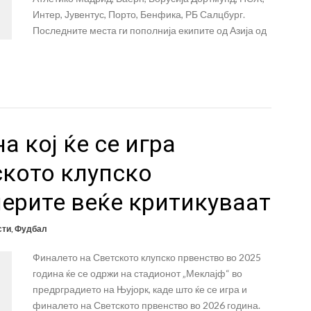
Интер, Јувентус, Порто, Бенфика, РБ Салцбург.
Последните места ги пополнија екипите од Азија од
а кој ќе се игра
ското клупско
ерите веќе критикуваат
сти
,
Фудбал
Финалето на Светското клупско првенство во 2025
година ќе се одржи на стадионот „Меклајф“ во
предрградието на Њујорк, каде што ќе се игра и
финалето на Светското првенство во 2026 година.