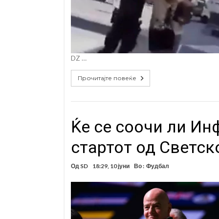
DZ …
Прочитајте повеќе
Ќе се соочи ли Ин
стартот од Светск
Од
SD
18:29, 10 јуни
Во :
Фудбал