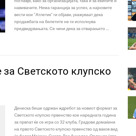
поглавје, како за организацијата, така и за екипите и
навивачите. Нема гаранција за успех, а најновите
вести кои “Атлетик” ги објави, укажуваат дека
продажбата на билетите не ги исполнува
предвидувањата. Се чини дека за отварањето …
 за Светското клупско
Денеска беше одржан ждребот за новиот формат за
Светското клупско првенство кое наредната година
за првпат ќе се игра со 32 клуба. Градови домаќини
на првото Светското клупско првенство од ваков вид
ќе бидат Мајами, Сиетл, Лос Анџелес, Орландо (два