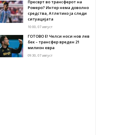
Пресврт во трансферот на
Ромеро? Интер нема доволно
средства, Атлетико ја следи
ситуацијата
10:00, 07 август
ГОТОВО Е! Челси носи нов лев
бек – трансфер вреден 21
милион евра
09:30, 07 август