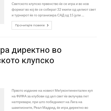
Светското клупско првенство ќе се игра и во нов
формат во кој ќе се соберат 32 екипи од целиот свет
и турнирот ќе го организира САД од 15 јули …
Прочитајте повеќе
ра директно во
ското клупско
Првото издание на новиот Меѓуконтинентален куп
на ФИФА за клубови од цел свет ќе вклучува пет
натпревари, при што победникот на Лига на
шампионите, Реал Мадрид, ќе игра директно во