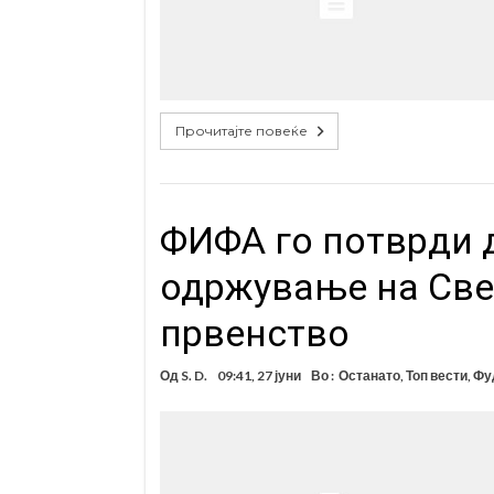
Прочитајте повеќе
ФИФА го потврди 
одржување на Све
првенство
Од
S. D.
09:41, 27 јуни
Во :
Останато
,
Топ вести
,
Фу