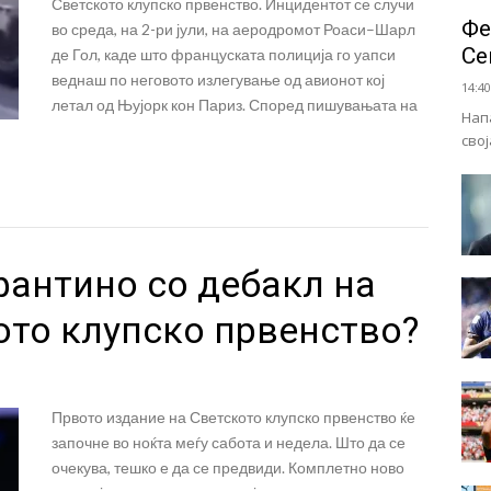
Светското клупско првенство. Инцидентот се случи
Фе
во среда, на 2-ри јули, на аеродромот Роаси–Шарл
Се
де Гол, каде што француската полиција го уапси
веднаш по неговото излегување од авионот кој
14:40
летал од Њујорк кон Париз. Според пишувањата на
Нап
сво
фантино со дебакл на
ото клупско првенство?
Првото издание на Светското клупско првенство ќе
започне во ноќта меѓу сабота и недела. Што да се
очекува, тешко е да се предвиди. Комплетно ново