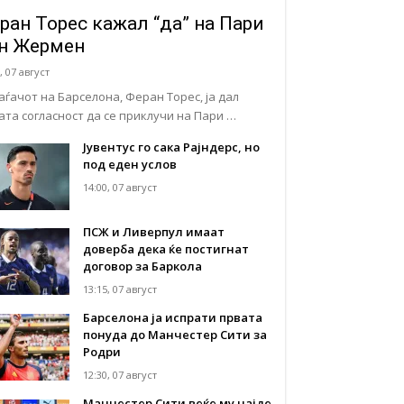
ран Торес кажал “да” на Пари
н Жермен
, 07 август
аѓачот на Барселона, Феран Торес, ја дал
јата согласност да се приклучи на Пари …
Јувентус го сака Рајндерс, но
под еден услов
14:00, 07 август
ПСЖ и Ливерпул имаат
доверба дека ќе постигнат
договор за Баркола
13:15, 07 август
Барселона ја испрати првата
понуда до Манчестер Сити за
Родри
12:30, 07 август
Манчестер Сити веќе му најде