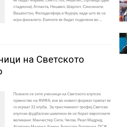
стадиона), Атланта, Нешвил, Шарлот, Синсинати,
Вашингтон, Филаделфија и Њујорк, каде што ќе се
игра финалето. Екипите ќе бидат поделени во …
ници на Светското
о
Познати се сите учесници на Светското клупско
првенство на ФИФА, кое во новиот формат првпат ќе
го играат 32 клуба. За престижниот трофеј Светски
клупски фудбалски шампион ќе се борат европските
великани: Манчестер Сити, Челзи, Реал Мадрид,
Атлетико Мадрид, Баерн, Борусија Дортмунд, ПСЖ,