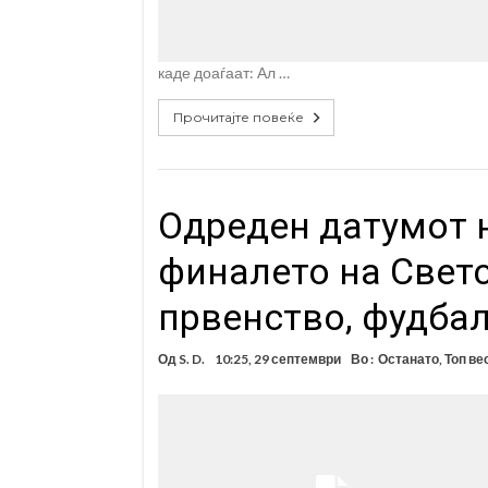
каде доаѓаат: Ал …
Прочитајте повеќе
Одреден датумот н
финалето на Свет
првенство, фудбал
Од
S. D.
10:25, 29 септември
Во :
Останато
,
Топ ве