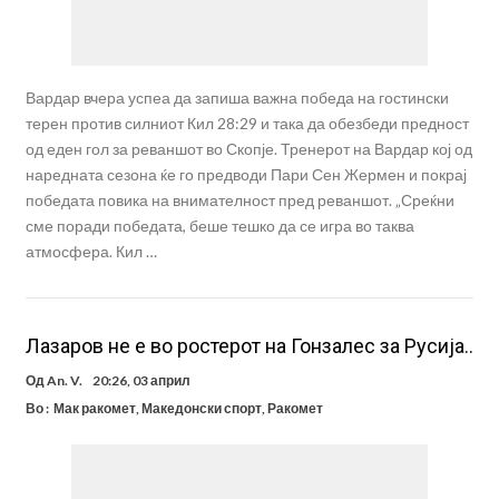
Вардар вчера успеа да запиша важна победа на гостински
терен против силниот Кил 28:29 и така да обезбеди предност
од еден гол за реваншот во Скопје. Тренерот на Вардар кој од
наредната сезона ќе го предводи Пари Сен Жермен и покрај
победата повика на внимателност пред реваншот. „Среќни
сме поради победата, беше тешко да се игра во таква
атмосфера. Кил …
Лазаров не е во ростерот на Гонзалес за Русија..
Од
An. V.
20:26, 03 април
Во :
Мак ракомет
,
Македонски спорт
,
Ракомет