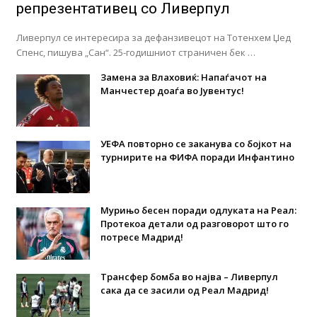
репрезентативец со Ливерпул
Ливерпул се интересира за дефанзивецот на Тотенхем Џед
Спенс, пишува „Сан“. 25-годишниот страничен бек …
Замена за Влаховиќ: Напаѓачот на
Манчестер доаѓа во Јувентус!
УЕФА повторно се заканува со бојкот на
турнирите на ФИФА поради Инфантино
Мурињо бесен поради одлуката на Реал:
Протекоа детали од разговорот што го
потресе Мадрид!
Трансфер бомба во најва – Ливерпул
сака да се засили од Реал Мадрид!