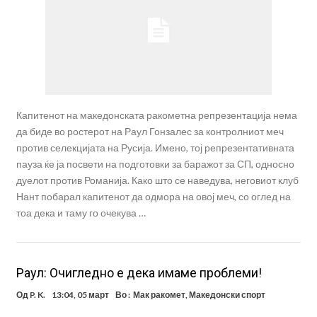
Капитенот на македонската ракометна репрезентација нема
да биде во ростерот на Раул Гонзалес за контролниот меч
против селекцијата на Русија. Имено, тој репрезентативната
пауза ќе ја посвети на подготовки за баражот за СП, односно
дуелот против Романија. Како што се наведува, неговиот клуб
Нант побарал капитенот да одмора на овој меч, со оглед на
тоа дека и таму го очекува …
Раул: Очигледно е дека имаме проблеми!
Од
P. K.
13:04, 05 март
Во :
Мак ракомет
,
Македонски спорт