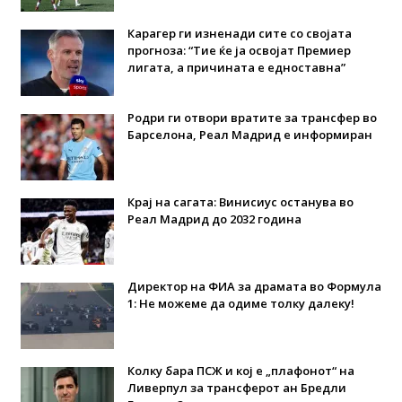
Карагер ги изненади сите со својата
прогноза: “Тие ќе ја освојат Премиер
лигата, а причината е едноставна”
Родри ги отвори вратите за трансфер во
Барселона, Реал Мадрид е информиран
Крај на сагата: Винисиус останува во
Реал Мадрид до 2032 година
Директор на ФИА за драмата во Формула
1: Не можеме да одиме толку далеку!
Колку бара ПСЖ и кој е „плафонот“ на
Ливерпул за трансферот ан Бредли