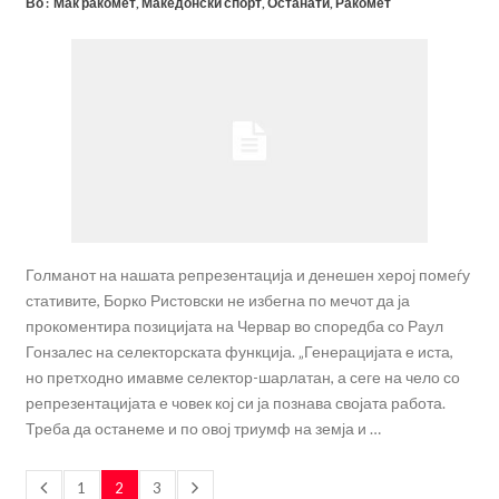
Во :
Мак ракомет
,
Македонски спорт
,
Останати
,
Ракомет
Голманот на нашата репрезентација и денешен херој помеѓу
стативите, Борко Ристовски не избегна по мечот да ја
прокоментира позицијата на Червар во споредба со Раул
Гонзалес на селекторската функција. „Генерацијата е иста,
но претходно имавме селектор-шарлатан, а сеге на чело со
репрезентацијата е човек кој си ја познава својата работа.
Треба да останеме и по овој триумф на земја и …
1
2
3