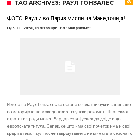
TAG ARCHIVES: РАУЛ ГОНЗАЛЕС
поради Инфантино
Мурињо бесен поради одлуката на Реал: Протекоа детали од
разговорот што го потресе Мадрид!
Трансфер бомба во најва – Ливерпул сака да се засили од Реал
ФОТО: Раул и во Париз мисли на Македонија!
Мадрид!
Карагер ги изненади сите со својата прогноза: “Тие ќе ја освојат
Од
S. D.
20:50, 09 октомври
Во :
Мак ракомет
Премиер лигата, а причината е едноставна”
Родри ги отвори вратите за трансфер во Барселона, Реал Мадрид
е информиран
Крај на сагата: Винисиус останува во Реал Мадрид до 2032
година
Директор на ФИА за драмата во Формула 1: Не можеме да одиме
толку далеку!
Колку бара ПСЖ и кој е „плафонот“ на Ливерпул за трансферот
ан Бредли Баркола?
Името на Раул Гонзалес ќе остане со златни букви запишано
во историјата на македонскиот клупски ракомет. Шпанскиот
стратег изгради моќен Вардар со кој успеа да дојде и до
европската титула. Сепак, се што има свој почеток има и свој
крај, па така Раул после завршувањето на минатата сезона го