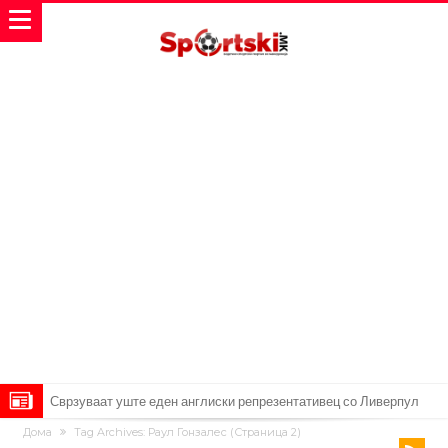
Замена за Влаховиќ: Напаѓачот на Манчестер доаѓа во Јувентус!
Дома
Tag Archives: Раул Гонзалес
(Страница 2)
УЕФА повторно се заканува со бојкот на турнирите на ФИФА