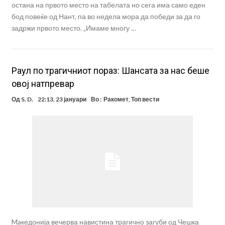
остана на првото место на табелата но сега има само еден
бод повеќе од Нант, па во недела мора да победи за да го
задржи првото место. „Имаме многу …
Раул по трагичниот пораз: Шансата за нас беше
овој натпревар
Од
S. D.
22:13, 23 јануари
Во :
Ракомет
,
Топ вести
Maкедонија вечерва навистина трагично загуби од Чешка