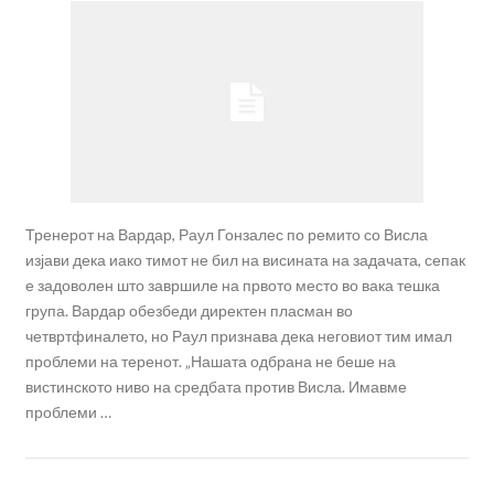
Тренерот на Вардар, Раул Гонзалес по ремито со Висла
изјави дека иако тимот не бил на висината на задачата, сепак
е задоволен што завршиле на првото место во вака тешка
група. Вардар обезбеди директен пласман во
четвртфиналето, но Раул признава дека неговиот тим имал
проблеми на теренот. „Нашата одбрана не беше на
вистинското ниво на средбата против Висла. Имавме
проблеми …