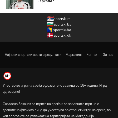
Баркола?
sportski.rs
sportski.bg
sportski.ba
sportski.dk
Најнови спортски вести и резултати
Маркетинг
Контакт
За нас
Учество во игри на среќа е дозволено за лица со 18+ години. Играј
одговорно!
Согласно Законот за игрите на среќа и за забавните игри не е
дозволено физичко лице да учествува во странски игри на среќа, во
кои влоговите се уплаќаат на територијата на Македонија.