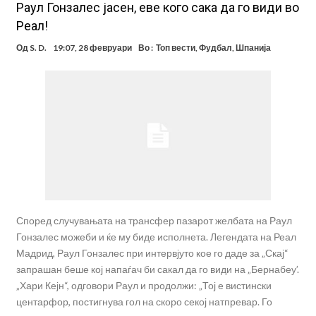
Раул Гонзалес јасен, еве кого сака да го види во
Реал!
Од
S. D.
19:07, 28 февруари
Во :
Топ вести
,
Фудбал
,
Шпанија
Според случувањата на трансфер пазарот желбата на Раул
Гонзалес можеби и ќе му биде исполнета. Легендата на Реал
Мадрид, Раул Гонзалес при интервјуто кое го даде за „Скај“
запрашан беше кој напаѓач би сакал да го види на „Бернабеу’.
„Хари Кејн“, одговори Раул и продолжи: „Тој е вистински
центарфор, постигнува гол на скоро секој натпревар. Го