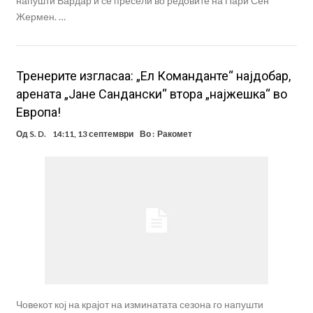
напушти Вардар и се пресели во редовите на Пари Сен
Жермен. …
Тренерите изгласаа: „Ел Команданте“ најдобар,
арената „Јане Сандански“ втора „најжешка“ во
Европа!
Од
S. D.
14:11, 13 септември
Во :
Ракомет
Човекот кој на крајот на изминатата сезона го напушти