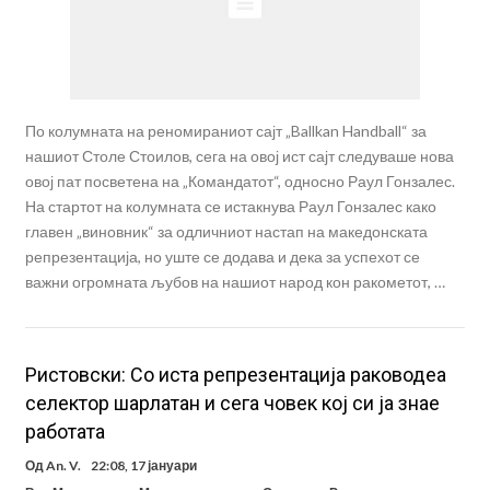
По колумната на реномираниот сајт „Ballkan Handball“ за
нашиот Столе Стоилов, сега на овој ист сајт следуваше нова
овој пат посветена на „Командатот“, односно Раул Гонзалес.
На стартот на колумната се истакнува Раул Гонзалес како
главен „виновник“ за одличниот настап на македонската
репрезентација, но уште се додава и дека за успехот се
важни огромната љубов на нашиот народ кон ракометот, …
Ристовски: Со иста репрезентација раководеа
селектор шарлатан и сега човек кој си ја знае
работата
Од
An. V.
22:08, 17 јануари