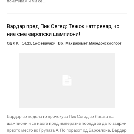
почитувам и ми се …
Вардар пред Пик Сегед: Тежок натпревар, но
ние сме европски шампиони!
Од
P. K.
14:25, 16 февруари
Во :
Мак ракомет
,
Македонски спорт
Вардар во недела го пречекува Пик Сегед во Лигата на
шампиони и се наоѓа пред императив победа за да го задржи
првото место во Групата А. По поразот од Барселона, Вардар