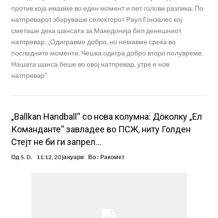
против која имавме во еден момент и пет голови разлика. По
натпреварот зборуваше селекторот Раул Гонзалес кој
сметаше дека шансата за Македонија бил денешниот
натпревар. „Одигравме добро, но немавме среќа во
последните моменти. Чешка одигра добро второ полувреме.
Нашата шанса беше во овој натпревар, утре е нов
натпревар“
„Ballkan Handball“ со нова колумна: Доколку „Ел
Команданте“ завладее во ПСЖ, ниту Голден
Стејт не би ги запрел…
Од
S. D.
11:12, 20 јануари
Во :
Ракомет