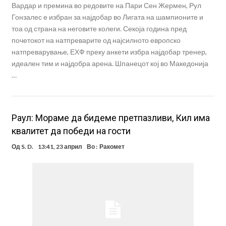
Вардар и премина во редовите на Пари Сен Жермен, Рул
Гонзалес е избран за најдобар во Лигата на шампионите и
тоа од страна на неговите колеги. Секоја година пред
почетокот на натпреварите од најсилното европско
натпреварување, ЕХФ преку анкети избра најдобар тренер,
идеален тим и најдобра арена. Шпанецот кој во Македонија
…
Раул: Мораме да бидеме претпазливи, Кил има
квалитет да победи на гости
Од
S. D.
13:41, 23 април
Во :
Ракомет