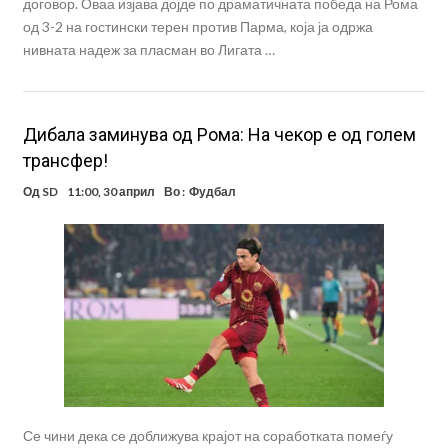
договор. Оваа изјава дојде по драматичната победа на Рома
од 3-2 на гостински терен против Парма, која ја одржа
нивната надеж за пласман во Лигата …
Дибала заминува од Рома: На чекор е од голем
трансфер!
Од
SD
11:00, 30 април
Во :
Фудбал
Се чини дека се доближува крајот на соработката помеѓу