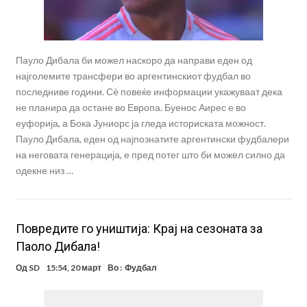
Пауло Дибала би можел наскоро да направи еден од
најголемите трансфери во аргентинскиот фудбал во
последниве години. Сè повеќе информации укажуваат дека
не планира да остане во Европа. Буенос Аирес е во
еуфорија, а Бока Јуниорс ја гледа историската можност.
Пауло Дибала, еден од најпознатите аргентински фудбалери
на неговата генерација, е пред потег што би можел силно да
одекне низ …
Повредите го уништија: Крај на сезоната за
Паоло Дибала!
Од
SD
15:54, 20 март
Во :
Фудбал