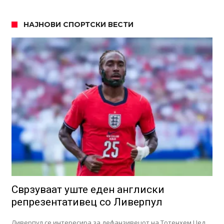
НАЈНОВИ СПОРТСКИ ВЕСТИ
Сврзуваат уште еден англиски
репрезентативец со Ливерпул
Ливерпул се интересира за дефанзивецот на Тотенхем Џед