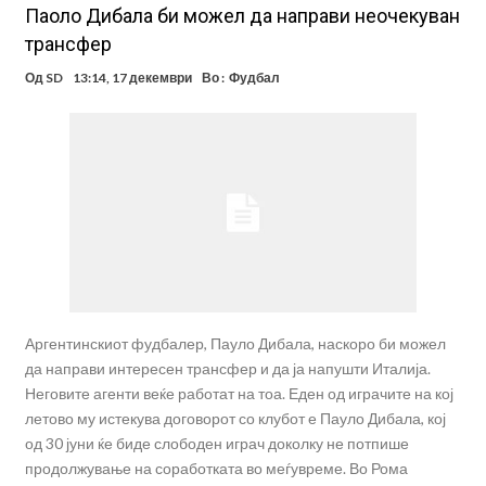
Паоло Дибала би можел да направи неочекуван
трансфер
Од
SD
13:14, 17 декември
Во :
Фудбал
Аргентинскиот фудбалер, Пауло Дибала, наскоро би можел
да направи интересен трансфер и да ја напушти Италија.
Неговите агенти веќе работат на тоа. Еден од играчите на кој
летово му истекува договорот со клубот е Пауло Дибала, кој
од 30 јуни ќе биде слободен играч доколку не потпише
продолжување на соработката во меѓувреме. Во Рома