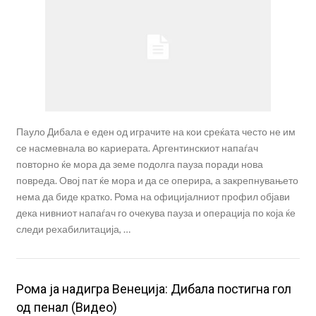
Пауло Дибала е еден од играчите на кои среќата често не им
се насмевнала во кариерата. Аргентинскиот напаѓач
повторно ќе мора да земе подолга пауза поради нова
повреда. Овој пат ќе мора и да се оперира, а закрепнувањето
нема да биде кратко. Рома на официјалниот профил објави
дека нивниот напаѓач го очекува пауза и операција по која ќе
следи рехабилитација, …
Рома ја надигра Венеција: Дибала постигна гол
од пенал (Видео)