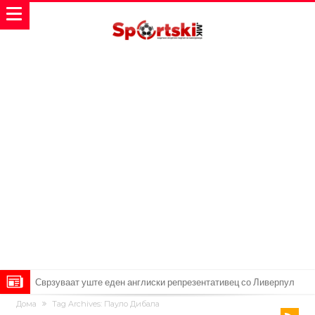
Замена за Влаховиќ: Напаѓачот на Манчестер доаѓа во Јувентус!
Дома
Tag Archives: Пауло Дибала
УЕФА повторно се заканува со бојкот на турнирите на ФИФА