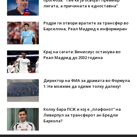
лигата, а причината е едноставна”
Родри ги отвори вратите за трансфер во
Барселона, Реал Мадрид е информиран
Крај на сагата: Винисиус останува во
Реал Мадрид до 2032 година
Директор на ФИА за драмата во Формула
1: Не можеме да одиме толку далеку!
Колку бара ПСЖ и кој е „плафонот“ на
Ливерпул за трансферот ан Бредли
Баркола?