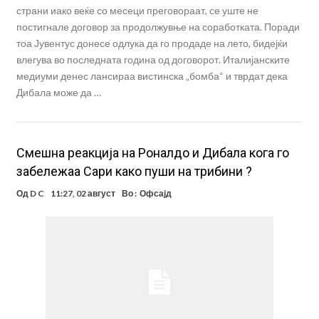
страни иако веќе со месеци преговораат, се уште не
постигнале договор за продолжувње на соработката. Поради
тоа Јувентус донесе одлука да го продаде на лето, бидејќи
влегува во последната година од договорот. Италијанските
медиуми денес лансираа вистинска „бомба“ и тврдат дека
Дибала може да …
Смешна реакција на Роналдо и Дибала кога го
забележаа Сари како пуши на трибини ?
Од
D C
11:27, 02 август
Во :
Офсајд