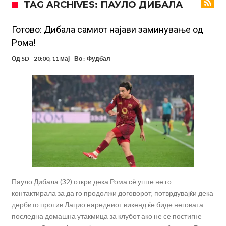
TAG ARCHIVES: ПАУЛО ДИБАЛА
поради Инфантино
Мурињо бесен поради одлуката на Реал: Протекоа детали од
разговорот што го потресе Мадрид!
Трансфер бомба во најва – Ливерпул сака да се засили од Реал
Готово: Дибала самиот најави заминување од
Рома!
Мадрид!
Карагер ги изненади сите со својата прогноза: “Тие ќе ја освојат
Од
SD
20:00, 11 мај
Во :
Фудбал
Премиер лигата, а причината е едноставна”
Родри ги отвори вратите за трансфер во Барселона, Реал Мадрид
е информиран
Крај на сагата: Винисиус останува во Реал Мадрид до 2032
година
Директор на ФИА за драмата во Формула 1: Не можеме да одиме
толку далеку!
Колку бара ПСЖ и кој е „плафонот“ на Ливерпул за трансферот
ан Бредли Баркола?
Пауло Дибала (32) откри дека Рома сè уште не го
контактирала за да го продолжи договорот, потврдувајќи дека
дербито против Лацио наредниот викенд ќе биде неговата
последна домашна утакмица за клубот ако не се постигне