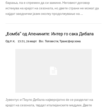
барања, па е спремен да си замине. Неговиот договор
истекува на крајот на сезоната, но двете страни не можат да
најдат заеднички јазик околку продолжување на …
„Бомба“ од Апенините: Интер го сака Дибала
Од
P. K.
15:51, 26 март
Во :
Топ вести
,
Трансфер зона
Јувентус и Пауло Дибала најверојатно ќе се разделат на
крајот на сезоната, тврдат италијанските медуми. Двете