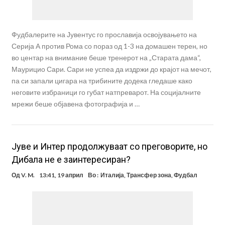
Фудбалерите на Јувентус го прославија освојувањето на
Серија А против Рома со пораз од 1-3 на домашен терен, но
во центар на внимание беше тренерот на „Старата дама“,
Маурицио Сари. Сари не успеа да издржи до крајот на мечот,
па си запали цигара на трибините додека гледаше како
неговите избраници го губат натпреварот. На социјалните
мрежи беше објавена фотографија и …
Јуве и Интер продолжуваат со преговорите, но
Дибала не е заинтересиран?
Од
V. M.
13:41, 19 април
Во :
Италија
,
Трансфер зона
,
Фудбал