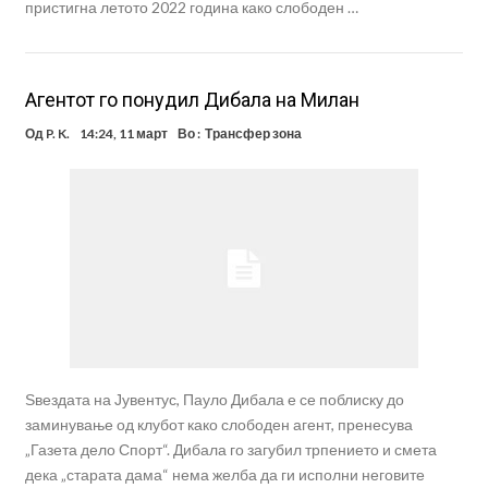
пристигна летото 2022 година како слободен …
Агентот го понудил Дибала на Милан
Од
P. K.
14:24, 11 март
Во :
Трансфер зона
Ѕвездата на Јувентус, Пауло Дибала е се поблиску до
заминување од клубот како слободен агент, пренесува
„Газета дело Спорт“. Дибала го загубил трпението и смета
дека „старата дама“ нема желба да ги исполни неговите