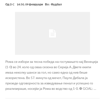
Од
D C
14:50, 09 февруари
Во :
Фудбал
Рома се избори за тесна победа на гостувањето кај Венеција
(1-0) во 24. коло од оваа сезона во Серија А. Двете екипи
имаа неколку шанси за гол, но само една од нив беше
искористена. Во 57. минута од мечот, Пауло Дибала ја
презеде одговорноста за изведување пенал и успешно го
реализираше, носејќи ја Рома во водство од 1-0. ⚽️ GOAL: …