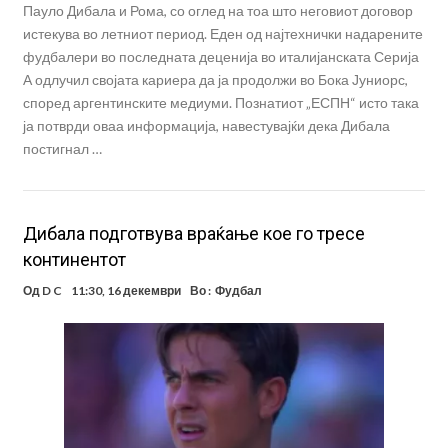
Пауло Дибала и Рома, со оглед на тоа што неговиот договор
истекува во летниот период. Еден од најтехнички надарените
фудбалери во последната деценија во италијанската Серија
А одлучил својата кариера да ја продолжи во Бока Јуниорс,
според аргентинските медиуми. Познатиот „ЕСПН“ исто така
ја потврди оваа информација, навестувајќи дека Дибала
постигнал …
Дибала подготвува враќање кое го тресе
континентот
Од
D C
11:30, 16 декември
Во :
Фудбал