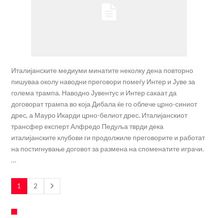
Италијанските медиуми минатите неколку дена повторно
пишуваа околу наводни преговори помеѓу Интер и Јуве за
голема трампа. Наводно Јувентус и Интер сакаат да
договорат трампа во која Дибала ќе го облече црно-синиот
дрес, а Мауро Икарди црно-белиот дрес. Италијанскиот
трансфер експерт Алфредо Педуља тврди дека
италијанските клубови ги продолжиле преговорите и работат
на постигнување договот за размена на споменатите играчи.
…
1
2