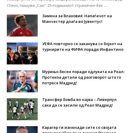
Спенс, пишува „Сан“. 25-годишниот страничен бек …
Замена за Влаховиќ: Напаѓачот на
Манчестер доаѓа во Јувентус!
УЕФА повторно се заканува со бојкот на
турнирите на ФИФА поради Инфантино
Мурињо бесен поради одлуката на Реал:
Протекоа детали од разговорот што го
потресе Мадрид!
Трансфер бомба во најва – Ливерпул
сака да се засили од Реал Мадрид!
Карагер ги изненади сите со својата
прогноза: “Тие ќе ја освојат Премиер