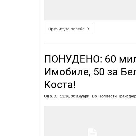
Прочитајте повеќе
ПОНУДЕНО: 60 мил
Имобиле, 50 за Бе
Коста!
Од
S. D.
11:18, 30 јануари
Во :
Топ вести
,
Трансфер