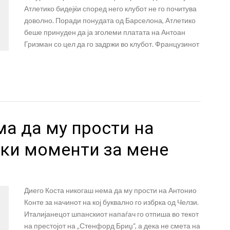
Атлетико бидејќи според него клубот не го почитува
доволно. Поради понудата од Барселона, Атлетико
беше принуден да ја зголеми платата на Антоан
Гризман со цел да го задржи во клубот. Французинот
а да му прости на
шки моменти за мене
Диего Коста никогаш нема да му прости на Антонио
Конте за начинот на кој буквално го избрка од Челзи.
Италијанецот шпанскиот напаѓач го отпиша во текот
на престојот на „Стенфорд Бриџ“, а дека не смета на