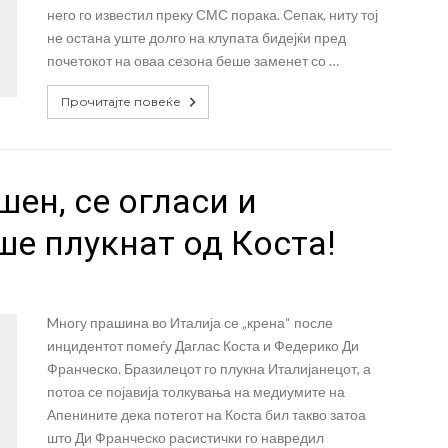
него го известил преку СМС порака. Сепак, ниту тој
не остана уште долго на клупата бидејќи пред
почетокот на оваа сезона беше заменет со …
Прочитајте повеќе
шен, се огласи и
ше плукнат од Коста!
Mногу прашина во Италија се „крена“ после
инцидентот помеѓу Даглас Коста и Федерико Ди
Франческо. Бразилецот го плукна Италијанецот, а
потоа се појавија толкувања на медиумите на
Апенините дека потегот на Коста бил такво затоа
што Ди Франческо расистички го навредил