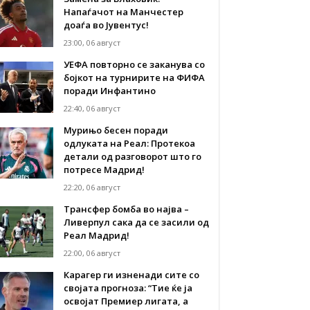
Напаѓачот на Манчестер
доаѓа во Јувентус!
23:00, 06 август
УЕФА повторно се заканува со
бојкот на турнирите на ФИФА
поради Инфантино
22:40, 06 август
Мурињо бесен поради
одлуката на Реал: Протекоа
детали од разговорот што го
потресе Мадрид!
22:20, 06 август
Трансфер бомба во најва –
Ливерпул сака да се засили од
Реал Мадрид!
22:00, 06 август
Карагер ги изненади сите со
својата прогноза: “Тие ќе ја
освојат Премиер лигата, а