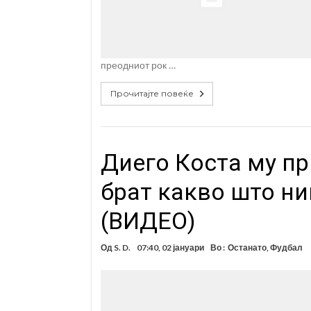
преодниот рок …
Прочитајте повеќе
Диего Коста му пр
брат какво што ни
(ВИДЕО)
Од
S. D.
07:40, 02 јануари
Во :
Останато
,
Фудбал