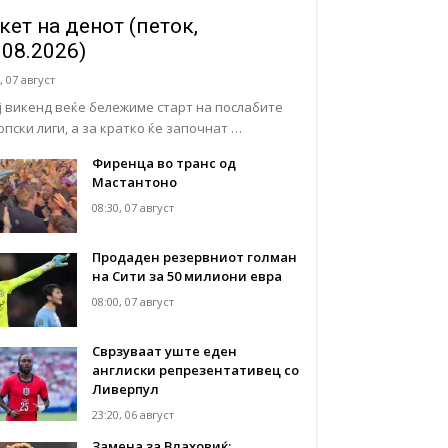
кет на денот (петок,
.08.2026)
, 07 август
ј викенд веќе бележиме старт на послабите
опски лиги, а за кратко ќе започнат …
Фиренца во транс од
Мастантоно
08:30, 07 август
Продаден резервниот голман
на Сити за 50 милиони евра
08:00, 07 август
Сврзуваат уште еден
англиски репрезентативец со
Ливерпул
23:20, 06 август
Замена за Влаховиќ: