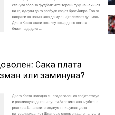
станува збор за фудбалските терени туку на начинот
на кој одлучи да го разбуди својот брат Јаиро. Тоа го
направи на начин како да му е најголемиот душман.
Диего Коста стави неколку петарди во негова
близина додека …
оволен: Сака плата
изман или заминува?
Диего Коста наводно е незадоволен со својот статус
и размислува да го напушти Атлетико, ако клубот не
реагира. Шпанските медиуми пишуваат дека
натурализираниот Шпанец е спремен да го напушти