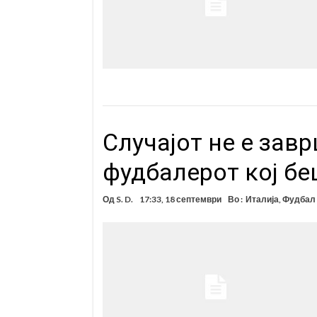
Случајот не е завр
фудбалерот кој бе
Од
S. D.
17:33, 18 септември
Во :
Италија
,
Фудбал