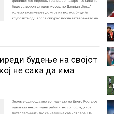
финишот (во Европа). Трансфер пазарот во Кина ќе
биде затворен за еден месец, но Далијан „брка“
големо засилување до утре на полноќ бидејќи
клубовите од Европа сигурно после затварањето на
иреди будење на својот
кој не сака да има
Знаеме од поодамна во главната на Диего Коста се
одвиваат некои чудни работи, но со последниот
потег дефинитивно се надмина самиот себе. Не