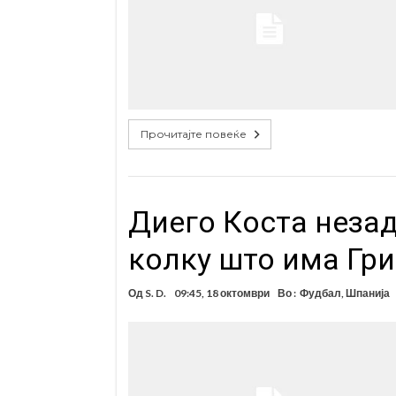
Прочитајте повеќе
Диего Коста незад
колку што има Гр
Од
S. D.
09:45, 18 октомври
Во :
Фудбал
,
Шпанија