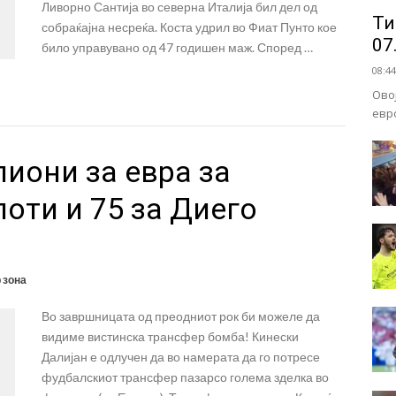
Ливорно Сантија во северна Италија бил дел од
Ти
собраќајна несреќа. Коста удрил во Фиат Пунто кое
07
било управувано од 47 годишен маж. Според …
08:44
Ово
евр
иони за евра за
лоти и 75 за Диего
 зона
Во завршницата од преодниот рок би можеле да
видиме вистинска трансфер бомба! Кинески
Далијан е одлучен да во намерата да го потресе
фудбалскиот трансфер пазарсо голема зделка во