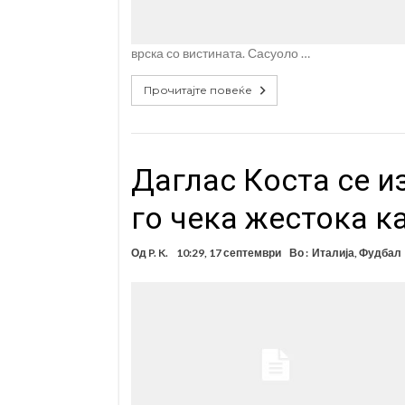
врска со вистината. Сасуоло …
Прочитајте повеќе
Даглас Коста се и
го чека жестока к
Од
P. K.
10:29, 17 септември
Во :
Италија
,
Фудбал