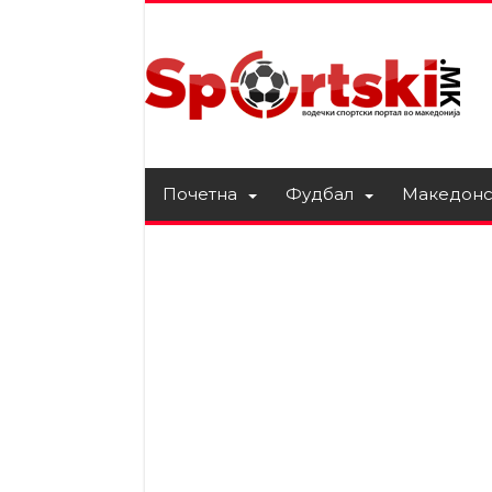
Почетна
Фудбал
Македонс