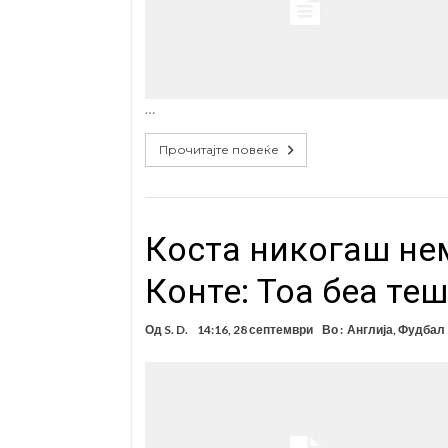
…
Прочитајте повеќе
Коста никогаш нем
Конте: Тоа беа те
Од
S. D.
14:16, 28 септември
Во :
Англија
,
Фудбал