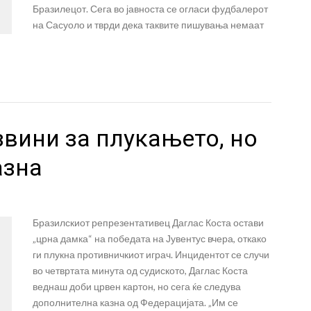
Бразилецот. Сега во јавноста се огласи фудбалерот
на Сасуоло и тврди дека таквите пишувања немаат
звини за плукањето, но
азна
Бразилскиот репрезентативец Даглас Коста остави
„црна дамка“ на победата на Јувентус вчера, откако
ги плукна противничкиот играч. Инцидентот се случи
во четвртата минута од судиското, Даглас Коста
веднаш доби црвен картон, но сега ќе следува
дополнителна казна од Федерацијата. „Им се