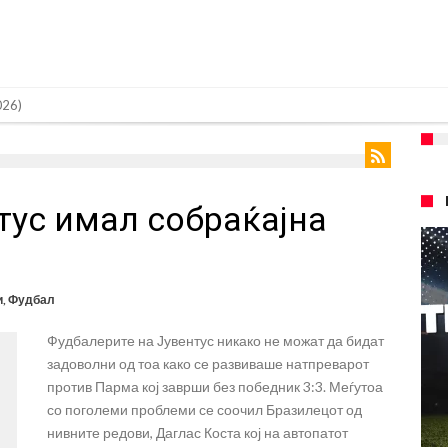
но
а Сити за 50 милиони евра
 репрезентативец со Ливерпул
тус имал собраќајна
т на Манчестер доаѓа во Јувентус!
 бојкот на турнирите на ФИФА поради Инфантино
 на Реал: Протекоа детали од разговорот што го потресе Мадрид!
и
,
Фудбал
верпул сака да се засили од Реал Мадрид!
Фудбалерите на Јувентус никако не можат да бидат
ојата прогноза: “Тие ќе ја освојат Премиер лигата, а причината е едноставн
задоволни од тоа како се развиваше натпреварот
рансфер во Барселона, Реал Мадрид е информиран
против Парма кој заврши без победник 3:3. Меѓутоа
со поголеми проблеми се соочил Бразилецот од
нивните редови, Даглас Коста кој на автопатот