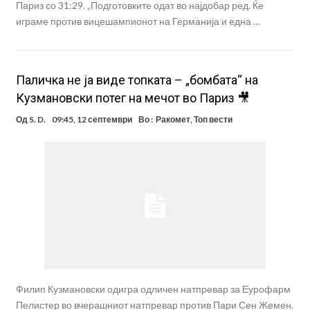
Париз со 31:29. „Подготовките одат во најдобар ред. Ќе
играме против вицешампионот на Германија и една …
Паличка не ја виде топката – „бомбата“ на
Кузмановски потег на мечот во Париз 🎥
Од
S. D.
09:45, 12 септември
Во :
Ракомет
,
Топ вести
Филип Кузмановски одигра одличен натпревар за Еурофарм
Пелистер во вчерашниот натпревар против Пари Сен Жемен.