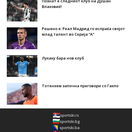
Познат е следниот клуб на Душан
Влаховиќ!
Решено е: Реал Мадрид го испраќа својот
млад талент во Серија “А”
Лукаку бара нов клуб
Тотенхем започна преговори со Гакпо
sportski.rs
sportski.bg
sportski.ba