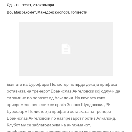
Од
S. D.
15:31, 23 октомври
Во :
Мак ракомет
,
Македонски спорт
,
Топ вести
Eкипата на Еурофарм Пелистер потврди дека ја прифаќа
оставката на тренерот Бранислав Ангеловски кој одлучи да
си замине по поразот од Алкалоид. На клупата како
привремено решение се враќа Звонко Шундовски. „РК
Еурофарм Пелистер ја прифати оставката на тренерот
Бранислав Ангеловски по натпреварот против Алкалоид.
Клубот му се заблагодарува на ангажманот,
професионалноста и остварените цели во претходните една