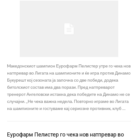
Maкедонскиот шампион Еурофарм Пелистер утре го чека нов
натпревар во Лигата на шампионите и ќе игра против Динамо
Букурешт кој сезоната ја започна со две победи, додека
битолскиот состав има два порази. Пред натпреварот
тренерот Ангеловски истакна дека победите на Динамо не се
случајни. „Не чека важна недела. Повторно играме во Лигата
на шампионите и гостуваме кај сериозне противник, клуб …
Еурофарм Пелистер го чека нов натпревар во