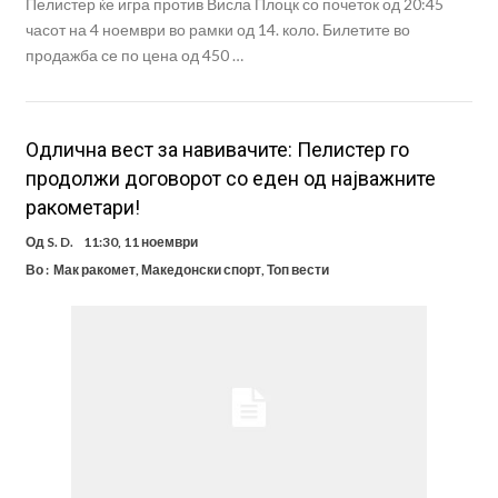
Пелистер ќе игра против Висла Плоцк со почеток од 20:45
часот на 4 ноември во рамки од 14. коло. Билетите во
продажба се по цена од 450 …
Одлична вест за навивачите: Пелистер го
продолжи договорот со еден од најважните
ракометари!
Од
S. D.
11:30, 11 ноември
Во :
Мак ракомет
,
Македонски спорт
,
Топ вести