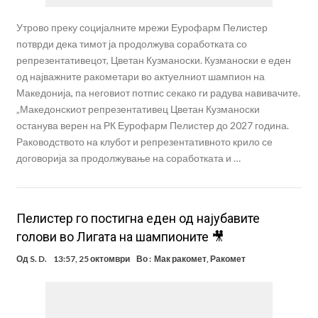
Утрово преку социјалните мрежи Еурофарм Пелистер
потврди дека тимот ја продолжува соработката со
репрезентативецот, Цветан Кузманоски. Кузманоски е еден
од најважните ракометари во актуелниот шампион на
Македонија, па неговиот потпис секако ги радува навивачите.
„Македонскиот репрезентативец Цветан Кузманоски
останува верен на РК Еурофарм Пелистер до 2027 година.
Раководството на клубот и репрезентативното крило се
договорија за продолжување на соработката и …
Пелистер го постигна еден од најубавите
голови во Лигата на шампионите 🎥
Од
S. D.
13:57, 25 октомври
Во :
Мак ракомет
,
Ракомет