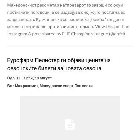
Македонскиот ракометар натпреварот го заврши со осум
постигнати погодоци, а се издвојува оној кој го постигна во
завршницата. Кузмановски со вистинска „бомба“ од девет
метри го матираше противничкиот голман. View this post on
Instagram A post shared by EHF Champions League (@ehfcl)
Еурофарм Пелистер ги објави цените на
сезонските билети за новата сезона
Од
S. D.
12:16, 13 август
Во :
Мак ракомет
,
Македонски спорт
,
Топ вести