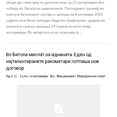
обиде да стави крај на долгата низа од 22 натпревари без
победа во Лигата на шампионите. Последниот триумф во
елитата битолскиот состав го запиша на 8 октомври 2005
година кога беше победен Кадетен Шафхаузен, додека во
минатата сезона запишаа 14 порази во исто толку
натпревари. Во четвртото коло сезонава го …
Во Битола мислат на иднината: Еден од
најталентираните ракометари потпиша нов
договор
Од
S. D.
11:46, 16 октомври
Во :
Мак ракомет
,
Македонски спорт