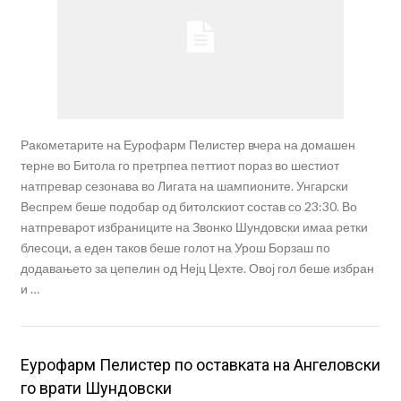
Ракометарите на Еурофарм Пелистер вчера на домашен
терне во Битола го претрпеа петтиот пораз во шестиот
натпревар сезонава во Лигата на шампионите. Унгарски
Веспрем беше подобар од битолскиот состав со 23:30. Во
натпреварот избраниците на Звонко Шундовски имаа ретки
блесоци, а еден таков беше голот на Урош Борзаш по
додавањето за цепелин од Нејц Цехте. Овој гол беше избран
и …
Еурофарм Пелистер по оставката на Ангеловски
го врати Шундовски