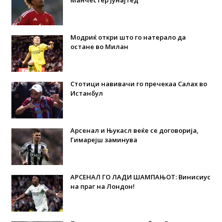
Модриќ откри што го натерало да
остане во Милан
Стотици навивачи го пречекаа Салах во
Истанбул
Арсенал и Њукасл веќе се договорија,
Гимарејш заминува
АРСЕНАЛ ГО ЛАДИ ШАМПАЊОТ: Винисиус
на праг на Лондон!