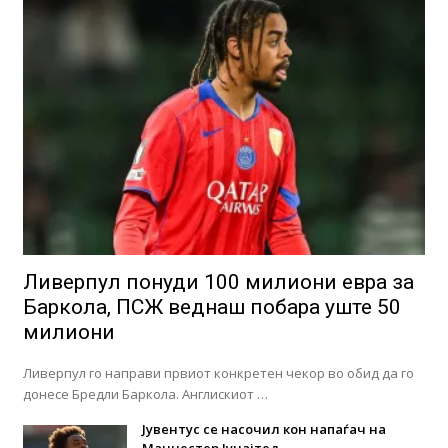
Ливерпул понуди 100 милиони евра за
Баркола, ПСЖ веднаш побара уште 50
милиони
Ливерпул го направи првиот конкретен чекор во обид да го
донесе Бредли Баркола. Англискиот …
Јувентус се насочил кон напаѓач на
Манчестер Јунајтед