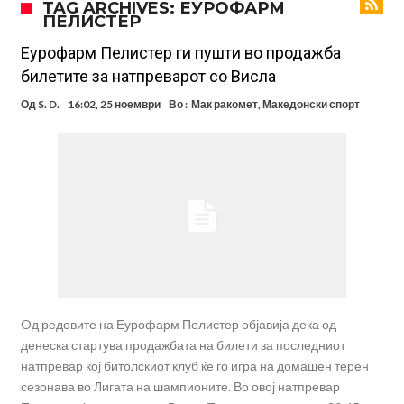
TAG ARCHIVES: ЕУРОФАРМ
ПЕЛИСТЕР
Стотици навивачи го пречекаа Салах во Истанбул
Арсенал и Њукасл веќе се договорија, Гимарејш заминува
Еурофарм Пелистер ги пушти во продажба
билетите за натпреварот со Висла
АРСЕНАЛ ГО ЛАДИ ШАМПАЊОТ: Винисиус на праг на Лондон!
Од
S. D.
16:02, 25 ноември
Во :
Мак ракомет
,
Македонски спорт
Познат е следниот клуб на Душан Влаховиќ!
Решено е: Реал Мадрид го испраќа својот млад талент во Серија
“А”
Лукаку бара нов клуб
Тотенхем започна преговори со Гакпо
Oд редовите на Еурофарм Пелистер објавија дека од
денеска стартува продажбата на билети за последниот
натпревар кој битолскиот клуб ќе го игра на домашен терен
сезонава во Лигата на шампионите. Во овој натпревар