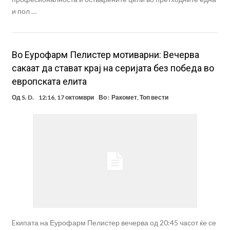
и пол …
Во Еурофарм Пелистер мотиварни: Вечерва
сакаат да стават крај на серијата без победа во
европската елита
Од
S. D.
12:16, 17 октомври
Во :
Ракомет
,
Топ вести
Eкипата на Еурофарм Пелистер вечерва од 20:45 часот ќе се