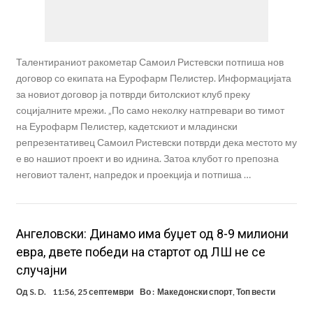
Талентираниот ракометар Самоил Ристевски потпиша нов
договор со екипата на Еурофарм Пелистер. Информацијата
за новиот договор ја потврди битолскиот клуб преку
социјалните мрежи. „По само неколку натпревари во тимот
на Еурофарм Пелистер, кадетскиот и младински
репрезентативец Самоил Ристевски потврди дека местото му
е во нашиот проект и во иднина. Затоа клубот го препозна
неговиот талент, напредок и проекција и потпиша …
Ангеловски: Динамо има буџет од 8-9 милиони
евра, двете победи на стартот од ЛШ не се
случајни
Од
S. D.
11:56, 25 септември
Во :
Македонски спорт
,
Топ вести