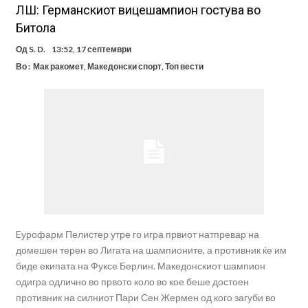
ЛШ: Германскиот вицешампион гостува во
Битола
Од
S. D.
13:52, 17 септември
Во :
Мак ракомет
,
Македонски спорт
,
Топ вести
Eурофарм Пелистер утре го игра првиот натпревар на
домешен терен во Лигата на шампионите, а противник ќе им
биде екипата на Фуксе Берлин. Македонскиот шампион
одигра одлично во првото коло во кое беше достоен
противник на силниот Пари Сен Жермен од кого загуби во