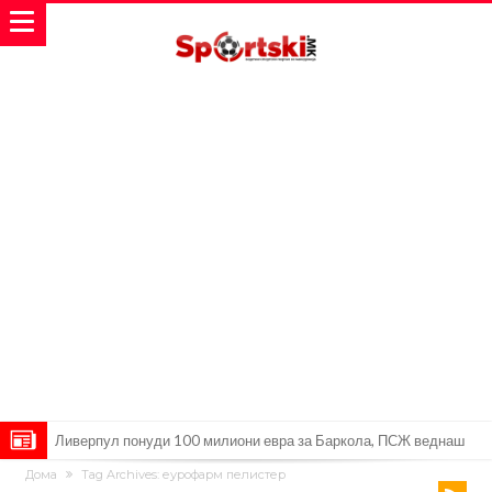
Јувентус се насочил кон напаѓач на Манчестер Јунајтед
Дома
Tag Archives: еурофарм пелистер
Модриќ откри што го натерало да остане во Милан