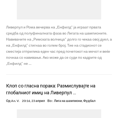
Ливерпул и Рома вечерва на „Енфилд“ ја играат првата
средба од полуфиналната фаза во Лигата на шампионите.
Навивачите на „Римската волчица“ долго го чекаа овој дуел, а
на „Енфилд“ стигнаа во голем број. Тие на стадионот се
сместија отприлика еден час пред почетокот на мечот и веќе
почнаа со навивање. Ако може да се суди по кадрите од
„Енфилд“ не …
Клоп со гласна порака: Размислувајте на
глобалниот имиџ на Ливерпул …
Од
An. V.
20:16, 23 април
Во :
Лига на шампиони
,
Фудбал