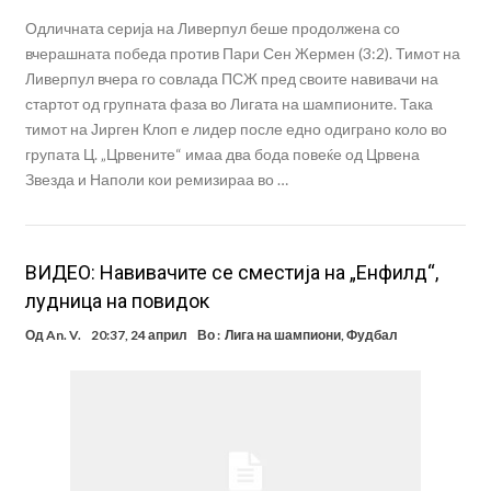
Одличната серија на Ливерпул беше продолжена со
вчерашната победа против Пари Сен Жермен (3:2). Тимот на
Ливерпул вчера го совлада ПСЖ пред своите навивачи на
стартот од групната фаза во Лигата на шампионите. Така
тимот на Јирген Клоп е лидер после едно одиграно коло во
групата Ц. „Црвените“ имаа два бода повеќе од Црвена
Звезда и Наполи кои ремизираа во …
ВИДЕО: Навивачите се сместија на „Енфилд“,
лудница на повидок
Од
An. V.
20:37, 24 април
Во :
Лига на шампиони
,
Фудбал