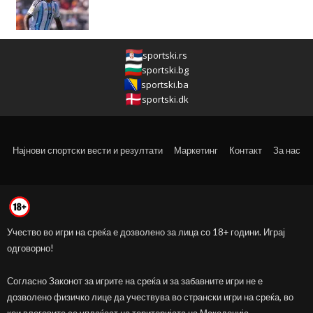
sportski.rs
sportski.bg
sportski.ba
sportski.dk
Најнови спортски вести и резултати
Маркетинг
Контакт
За нас
Учество во игри на среќа е дозволено за лица со 18+ години. Играј
одговорно!
Согласно Законот за игрите на среќа и за забавните игри не е
дозволено физичко лице да учествува во странски игри на среќа, во
кои влоговите се уплаќаат на територијата на Македонија.