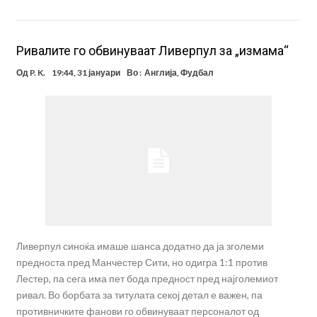
Ривалите го обвинуваат Ливерпул за „измама“
Од
P. K.
19:44, 31 јануари
Во :
Англија
,
Фудбал
Ливерпул синоќа имаше шанса додатно да ја зголеми
предноста пред Манчестер Сити, но одигра 1:1 против
Лестер, па сега има пет бода предност пред најголемиот
ривал. Во борбата за титулата секој детал е важен, па
противничките фанови го обвинуваат персоналот од