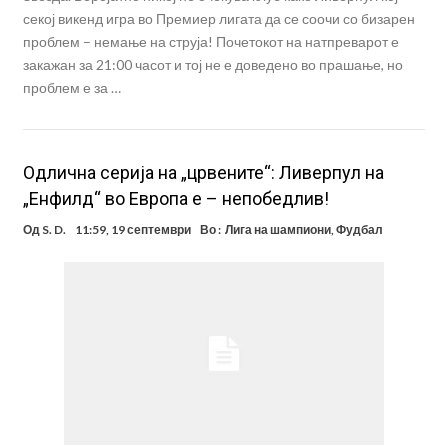
секој викенд игра во Премиер лигата да се соочи со бизарен
проблем – немање на струја! Почетокот на натпреварот е
закажан за 21:00 часот и тој не е доведено во прашање, но
проблем е за …
Одлична серија на „црвените“: Ливерпул на
„Енфилд“ во Европа е – непобедлив!
Од
S. D.
11:59, 19 септември
Во :
Лига на шампиони
,
Фудбал