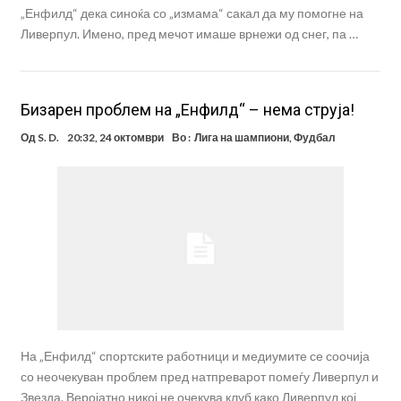
„Енфилд“ дека синоќа со „измама“ сакал да му помогне на
Ливерпул. Имено, пред мечот имаше врнежи од снег, па …
Бизарен проблем на „Енфилд“ – нема струја!
Од
S. D.
20:32, 24 октомври
Во :
Лига на шампиони
,
Фудбал
На „Енфилд“ спортските работници и медиумите се соочија
со неочекуван проблем пред натпреварот помеѓу Ливерпул и
Звезда. Веројатно никој не очекува клуб како Ливерпул кој