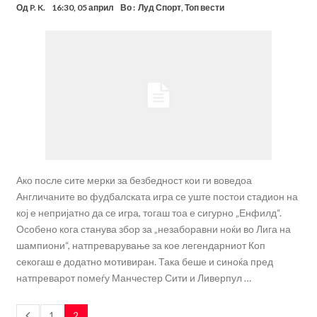
Од
P. K.
16:30, 05 април
Во :
Луд Спорт
,
Топ вести
Ако после сите мерки за безбедност кои ги воведоа
Англичаните во фудбалската игра се уште постои стадион на
кој е непријатно да се игра, тогаш тоа е сигурно „Енфилд“.
Особено кога станува збор за „незаборавни ноќи во Лига на
шампиони“, натпреварување за кое легендарниот Коп
секогаш е додатно мотивиран. Така беше и синоќа пред
натпреварот помеѓу Манчестер Сити и Ливерпул …
1
2