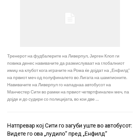
Тренерот на фудбалерите на Ливерпул, Јирген Клоп ги
повика денес навивачите да размислуваат на глобалниот
имиџ на клубот кога играчите на Рома ќе дојдат на „Енфилд“
на првиот меч од полуфиналето во Лигата на шампионите.
Навивачите на Ливерпул го нападнаа автобусот на
Манчестер Сити во рамки на првиот четвртфинален меч, па
дојде и до судири со полицијата, во кои две …
Натпревар кој Сити го загуби уште во автобусот:
Видете го ова „лудило“ пред „Енфилд“