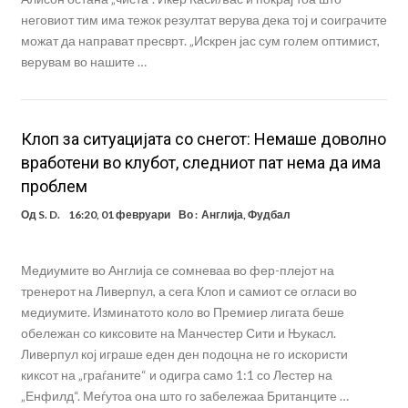
неговиот тим има тежок резултат верува дека тој и соиграчите
можат да направат пресврт. „Искрен јас сум голем оптимист,
верувам во нашите …
Клоп за ситуацијата со снегот: Немаше доволно
вработени во клубот, следниот пат нема да има
проблем
Од
S. D.
16:20, 01 февруари
Во :
Англија
,
Фудбал
Медиумите во Англија се сомневаа во фер-плејот на
тренерот на Ливерпул, а сега Клоп и самиот се огласи во
медиумите. Изминатото коло во Премиер лигата беше
обележан со киксовите на Манчестер Сити и Њукасл.
Ливерпул кој играше еден ден подоцна не го искористи
киксот на „граѓаните“ и одигра само 1:1 со Лестер на
„Енфилд“. Меѓутоа она што го забележаа Британците …