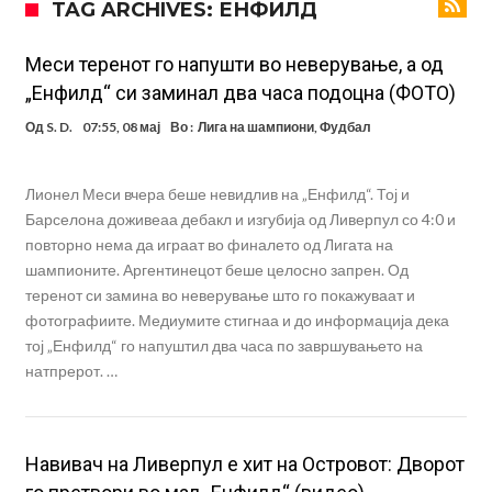
TAG ARCHIVES: ЕНФИЛД
18 месеци затвор
Ова никогаш не му се случило на Новак: Синер и Алкараз се
повлекуваат, а Зверев веднаш се „распадна“
Реал Мадрид донесе одлука: Eндрик заминува во Премиер
Меси теренот го напушти во неверување, а од
„Енфилд“ си заминал два часа подоцна (ФОТО)
лигата!
(ФОТО) Тажна вест од Аргентина: Голема загуба во семејството
Од
S. D.
07:55, 08 мај
Во :
Лига на шампиони
,
Фудбал
на Меси
Мурињо воведува строга дисциплина во Реал Мадрид: Ова се
трите нови правила за успех
Целосна војна: Барса го растура најважниот летен трансфер на
Лионел Меси вчера беше невидлив на „Енфилд“. Тој и
Атлетико?!
Инфантино имал љубовница: Испливаа скандалозни
Барселона доживеаа дебакл и изгубија од Ливерпул со 4:0 и
повторно нема да играат во финалето од Лигата на
информации, добивала пари од УЕФА
Ромеро се согласи на условите со Атлетико
шампионите. Аргентинецот беше целосно запрен. Од
теренот си замина во неверување што го покажуваат и
фотографиите. Медиумите стигнаа и до информација дека
тој „Енфилд“ го напуштил два часа по завршувањето на
натпрерот. …
Навивач на Ливерпул е хит на Островот: Дворот