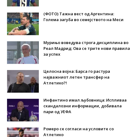
(ФОТО) Тажна вест од Аргентина:
Голема загуба во семејството на Меси
Мурињо воведува строга дисциплина во
Реал Мадрид: Ова се трите нови правила
за успех
Целосна војна: Барса го растура
најважниот летен трансфер на
Атлетико?!
Инфантино имал љубовница: Испливаа
скандалозни информации, добивала
пари од УЕФА
Ромеро се согласи на условите со
Атлетико