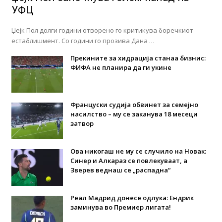
УФЦ
Џејк Пол долги години отворено го критикува боречкиот
естаблишмент. Со години го прозива Дана …
Прекините за хидрација станаа бизнис:
ФИФА не планира да ги укине
Француски судија обвинет за семејно
насилство – му се заканува 18 месеци
затвор
Ова никогаш не му се случило на Новак:
Синер и Алкараз се повлекуваат, а
Зверев веднаш се „распадна“
Реал Мадрид донесе одлука: Eндрик
заминува во Премиер лигата!