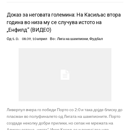
Доказ за неговата големина: На Касиљас втора
година во низа му се случува истото на
„Енфилд“ (ВИДЕО)
Од
S. D.
08:39, 10 април
Во :
Лига на шампиони
,
Фудбал
Ливерпул вчера го победи Порто со 2:0 и така дојде блиску до
пласман во полуфиналето од Лигата на шампионите. Порто
создаде неколку добри прилики, но сепак не мрежата на
Алисон остана „чиста“. Икер Касиљас и покрај тоа што