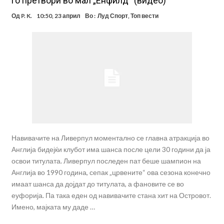
го претвори во мал „Енфилд“ (видео)
Од
P. K.
10:50, 23 април
Во :
Луд Спорт
,
Топ вести
Навивачите на Ливерпул моментално се главна атракција во
Англија бидејќи клубот има шанса после цели 30 години да ја
освои титулата. Ливерпул последен пат беше шампион на
Англија во 1990 година, сепак „црвените“ ова сезона конечно
имаат шанса да дојдат до титулата, а фановите се во
еуфорија. Па така еден од навивачите стана хит на Островот.
Имено, мајката му даде …