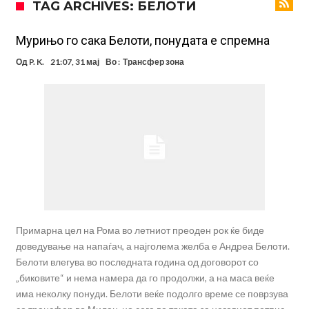
TAG ARCHIVES: БЕЛОТИ
вметнаа Де Брујне и направија хит (Фото)
Бизарна тепачка која го запали интернетот: Познатиот тешкаш го
прифати најлудиот предизвик на кариерата – сам против
Меси, Нејмар и Суарез повторно заедно?!
Мурињо го сака Белоти, понудата е спремна
шестмина (Видео)
Маркус Рашфорд повторно со Манчестер Јунајтед. Не е
Од
P. K.
21:07, 31 мај
Во :
Трансфер зона
заинтересиран за трансфер во Турција и Саудиска Арабија
Дарвин Нуњез на прагот на трансфер во Трабзонспор
Тикет на денот (понеделник, 10.08.2026)
Феран Торес се поблиску до трансфер во ПСЖ
Даниел Малдини повторно го смени клубот во Серија “А”
Примарна цел на Рома во летниот преоден рок ќе биде
доведување на напаѓач, а најголема желба е Андреа Белоти.
Белоти влегува во последната година од договорот со
„биковите“ и нема намера да го продолжи, а на маса веќе
има неколку понуди. Белоти веќе подолго време се поврзува