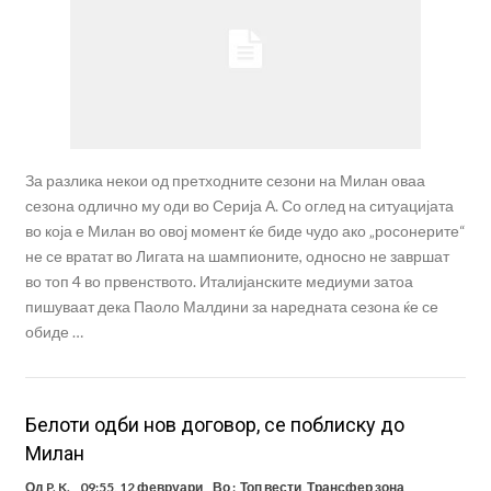
За разлика некои од претходните сезони на Милан оваа
сезона одлично му оди во Серија А. Со оглед на ситуацијата
во која е Милан во овој момент ќе биде чудо ако „росонерите“
не се вратат во Лигата на шампионите, односно не завршат
во топ 4 во првенството. Италијанските медиуми затоа
пишуваат дека Паоло Малдини за наредната сезона ќе се
обиде …
Белоти одби нов договор, се поблиску до
Милан
Од
P. K.
09:55, 12 февруари
Во :
Топ вести
,
Трансфер зона