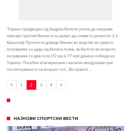
Toрино предводен од Андреа Белоти успеа да направи
пресврт против Милан и на крајот да слави со резултат 2:1.
Криштоф Пјонтек го доведе Милан во водство во првото
полувреме со удар од белата точка, за Белоти во второто
полувреме со два гола (72-ра и 77-ма) донесе победа на
Торино. Посебно италијанскиот напаѓач воодушеви при
постигнувањето на вториот гол. „Во првото …
1
2
3
4
НАЈНОВИ СПОРТСКИ ВЕСТИ