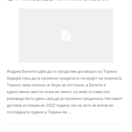
Андреа Белоти одби да го продолжи договорот со Торино
бидејќи сака да ја промени средината на крајот на сезоната.
Торино оваа сезона се бори за опстанок, а Белоти е
единствена светла точка во тимот, но веќе го известил
раководството дека сака да ја промени средината. Неговиот
договор истекува во 2022 година, па на лето ќе влезе во
последната година и Торино ќе …