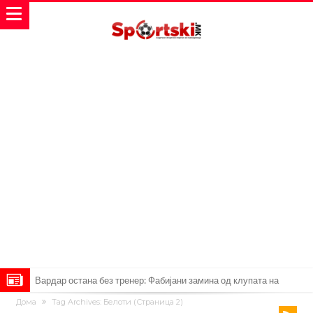
Мурињо: Несреќникот ни дојде неподготвен во Мадрид
Дома
Tag Archives: Белоти
(Страница 2)
Тетоважата на Габриел стана предмет на потсмев: Навивачите го