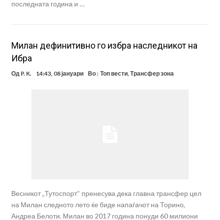
последната година и …
Милан дефинитивно го избра наследникот на
Ибра
Од
P. K.
14:43, 08 јануари
Во :
Топ вести
,
Трансфер зона
Весникот „Тутоспорт“ пренесува дека главна трансфер цел
на Милан следното лето ќе биде напаѓачот на Торино,
Андреа Белоти. Милан во 2017 година понуди 60 милиони