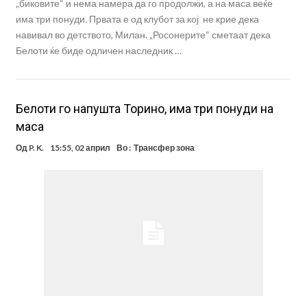
„биковите“ и нема намера да го продолжи, а на маса веќе
има три понуди. Првата е од клубот за кој не крие дека
навивал во детството, Милан. „Росонерите“ сметаат дека
Белоти ќе биде одличен наследник …
Белоти го напушта Торино, има три понуди на
маса
Од
P. K.
15:55, 02 април
Во :
Трансфер зона