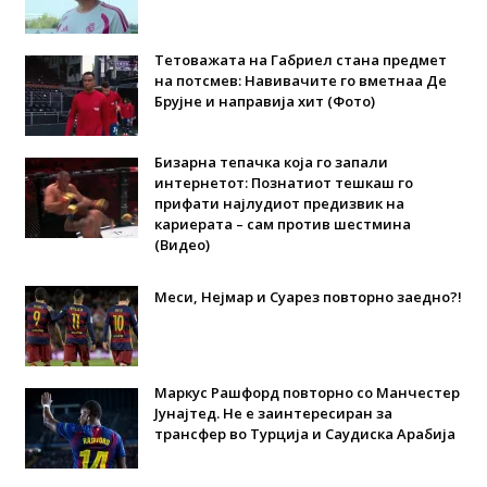
Тетоважата на Габриел стана предмет
на потсмев: Навивачите го вметнаа Де
Брујне и направија хит (Фото)
Бизарна тепачка која го запали
интернетот: Познатиот тешкаш го
прифати најлудиот предизвик на
кариерата – сам против шестмина
(Видео)
Меси, Нејмар и Суарез повторно заедно?!
Маркус Рашфорд повторно со Манчестер
Јунајтед. Не е заинтересиран за
трансфер во Турција и Саудиска Арабија