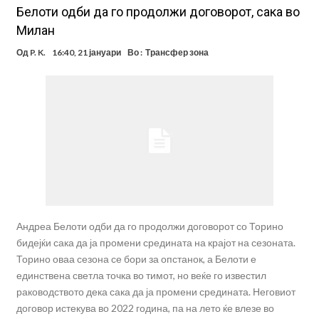
Белоти одби да го продолжи договорот, сака во
Милан
Од
P. K.
16:40, 21 јануари
Во :
Трансфер зона
Андреа Белоти одби да го продолжи договорот со Торино
бидејќи сака да ја промени средината на крајот на сезоната.
Торино оваа сезона се бори за опстанок, а Белоти е
единствена светла точка во тимот, но веќе го известил
раководството дека сака да ја промени средината. Неговиот
договор истекува во 2022 година, па на лето ќе влезе во