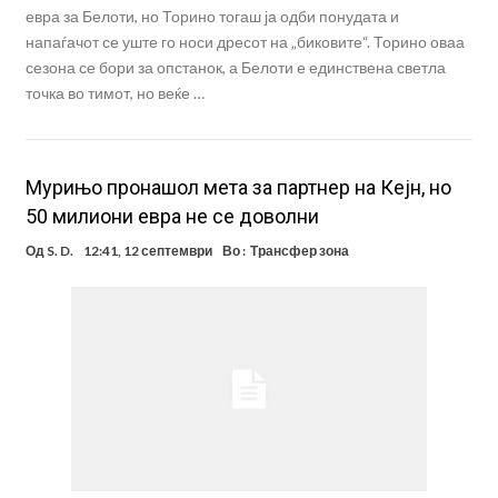
евра за Белоти, но Торино тогаш ја одби понудата и
напаѓачот се уште го носи дресот на „биковите“. Торино оваа
сезона се бори за опстанок, а Белоти е единствена светла
точка во тимот, но веќе …
Мурињо пронашол мета за партнер на Кејн, но
50 милиони евра не се доволни
Од
S. D.
12:41, 12 септември
Во :
Трансфер зона