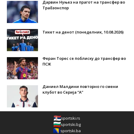
Дарвин Нуњез на прагот на трансфер во
Трабзонспор
Тикет на денот (понеделник, 10.08.2026)
Феран Торес се поблиску до трансфер во
ПСЖ
Даниел Малдини повторно го смени
клубот во Серија “А”
sportski.rs
sportski.bg
sportski.ba