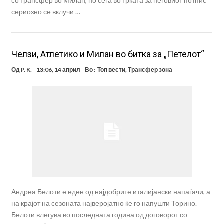
со трансфер во Милан, но сега во трката за неговиот потпис
сериозно се вклучи …
Челзи, Атлетико и Милан во битка за „Петелот“
Од
P. K.
13:06, 14 април
Во :
Топ вести
,
Трансфер зона
Андреа Белоти е еден од најдобрите италијански напаѓачи, а
на крајот на сезоната најверојатно ќе го напушти Торино.
Белоти влегува во последната година од договорот со