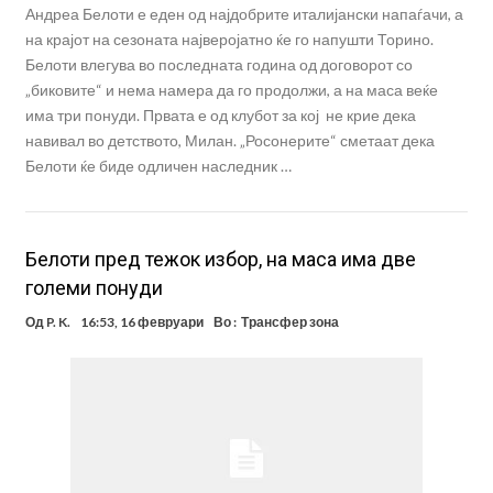
Андреа Белоти е еден од најдобрите италијански напаѓачи, а
на крајот на сезоната најверојатно ќе го напушти Торино.
Белоти влегува во последната година од договорот со
„биковите“ и нема намера да го продолжи, а на маса веќе
има три понуди. Првата е од клубот за кој не крие дека
навивал во детството, Милан. „Росонерите“ сметаат дека
Белоти ќе биде одличен наследник …
Белоти пред тежок избор, на маса има две
големи понуди
Од
P. K.
16:53, 16 февруари
Во :
Трансфер зона