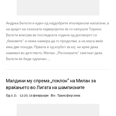
Андреа Белоти е еден од најдобрите италијански напаѓачи, а
на крајот на сезоната најверојатно ќе го напушти Торино.
Белоти влегува во последната година од договорот со
„биковите“ и нема намера да го продолжи, а на маса веќе
има две понуди. Првата е од клубот за кој не крие дека
навивал во детството, Милан. „Росонерите“ сметаат дека
Белоти ќе биде одличен …
Малдини му спрема „поклон“ на Милан за
враќањето во Лигата на шампионите
Од
S. D.
12:20, 16 февруари
Во :
Трансфер зона