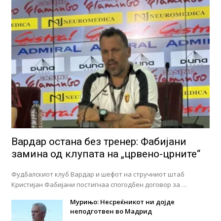
Вардар остана без тренер: Фабијани
замина од клупата на „црвено-црните“
Фудбалскиот клуб Вардар и шефот на стручниот штаб
Кристијан Фабијани постигнаа спогодбен договор за …
Мурињо: Несреќникот ни дојде
неподготвен во Мадрид