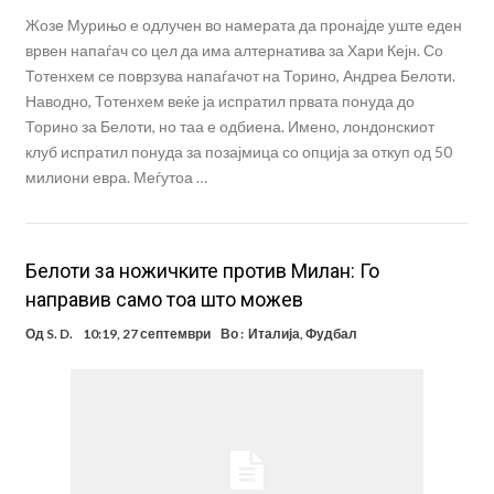
Жозе Мурињо е одлучен во намерата да пронајде уште еден
врвен напаѓач со цел да има алтернатива за Хари Кејн. Со
Тотенхем се поврзува напаѓачот на Торино, Андреа Белоти.
Наводно, Тотенхем веќе ја испратил првата понуда до
Торино за Белоти, но таа е одбиена. Имено, лондонскиот
клуб испратил понуда за позајмица со опција за откуп од 50
милиони евра. Меѓутоа …
Белоти за ножичките против Милан: Го
направив само тоа што можев
Од
S. D.
10:19, 27 септември
Во :
Италија
,
Фудбал