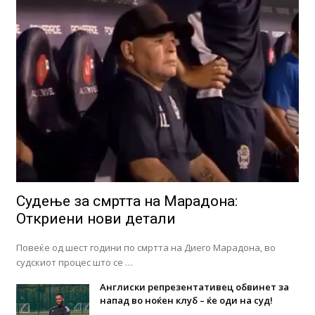
Судење за смртта на Марадона:
Откриени нови детали
Повеќе од шест години по смртта на Диего Марадона, во
судскиот процес што се …
Англиски репрезентативец обвинет за
напад во ноќен клуб – ќе оди на суд!