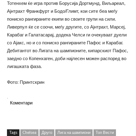
Тотенхем ќе игра против Борусија Дортмунд, Виљареал,
Ајнтрахт Франкфурт и Бодо/Глимт, кои сите беа меѓу
пониско рангираните екипи во своите групи на сили.
Ливерпул ќе се соочи, меѓу другите, со Ајнтрахт, Марсеј,
Карабаг и Галатасарај, додека Челси ги очекуваат дуели
со Ајакс, но и со пониско рангираните Пафос и Карабаг.
Дебитантот во Лигата на шампионите, кипарскиот Пафос,
заедно со Копенхаген, доби најлесен можен распоред во
лигашката фаза.
Фото: Принтскрин
.
Коментари
Tags
Chelsea
Друго
Лига на шампиони
Топ Вести