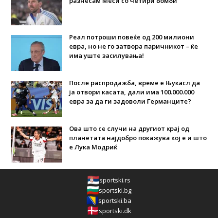
разнесам Меси со четири бомби“
Реал потроши повеќе од 200 милиони
евра, но не го затвора паричникот – ќе
има уште засилувања!
После распродажба, време е Њукасл да
ја отвори касата, дали има 100.000.000
евра за да ги задоволи Германците?
Ова што се случи на другиот крај од
планетата најдобро покажува кој е и што
е Лука Модриќ
sportski.rs
sportski.bg
sportski.ba
sportski.dk