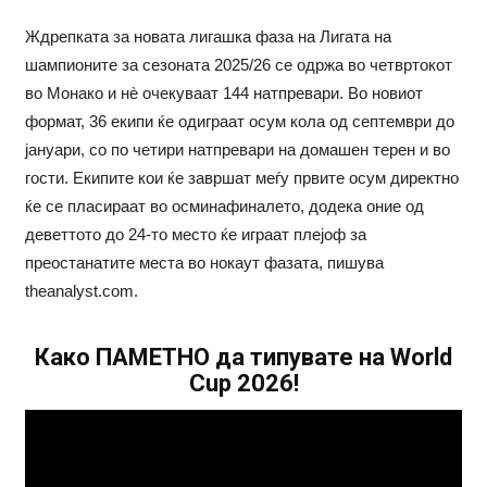
Ждрепката за новата лигашка фаза на Лигата на
шампионите за сезоната 2025/26 се одржа во четвртокот
во Монако и нè очекуваат 144 натпревари. Во новиот
формат, 36 екипи ќе одиграат осум кола од септември до
јануари, со по четири натпревари на домашен терен и во
гости. Екипите кои ќе завршат меѓу првите осум директно
ќе се пласираат во осминафиналето, додека оние од
деветтото до 24-то место ќе играат плејоф за
преостанатите места во нокаут фазата, пишува
theanalyst.com.
Како ПАМЕТНО да типувате на World
Cup 2026!