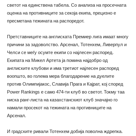
светот на единствена табела. Со анализа на просечната
оценка на противниците за секоја екипа, прецизно е
пресметана тежината на распоредот.
Претставниците на англиската Премиер лига имаат многу
причини за задоволство. Арсенал, Тотенхем, Ливерпул и
Челси се меѓу осумте екипи со најлесен распоред.
Екипата на Микел Артета ја помина најдобро од
англиските клубови и има третиот најлесен распоред
воопшто, во голема мера благодарение на дуелите
против Олимпијакос, Славија Прага и Кајрат, кој според
Power Rankings е само 474-ти клуб во светот. Токму таа
ниска ранг-листа на казахстанскиот клуб значајно го
намали просекот на тежината на противниците на
Арсенал.
И градските ривали Тотенхем добија поволна ждрепка.