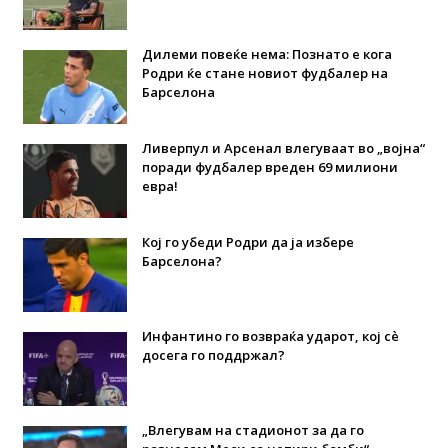
Дилеми повеќе нема: Познато е кога
Родри ќе стане новиот фудбалер на
Барселона
Ливерпул и Арсенал влегуваат во „војна“
поради фудбалер вреден 69 милиони
евра!
Кој го убеди Родри да ја избере
Барселона?
Инфантино го возвраќа ударот, кој сè
досега го поддржал?
„Влегувам на стадионот за да го