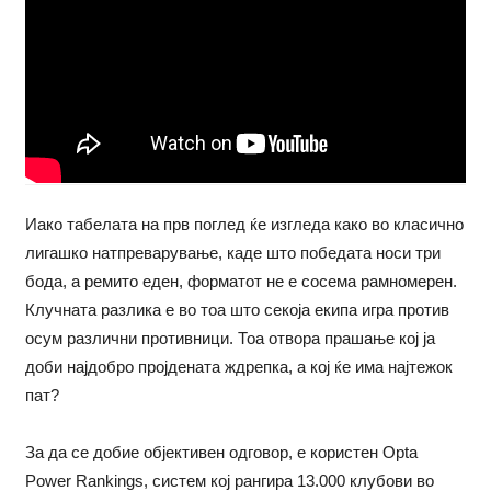
Иако табелата на прв поглед ќе изгледа како во класично
лигашко натпреварување, каде што победата носи три
бода, а ремито еден, форматот не е сосема рамномерен.
Клучната разлика е во тоа што секоја екипа игра против
осум различни противници. Тоа отвора прашање кој ја
доби најдобро пројдената ждрепка, а кој ќе има најтежок
пат?
За да се добие објективен одговор, е користен Opta
Power Rankings, систем кој рангира 13.000 клубови во