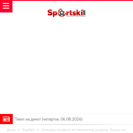
Тикет на денот (четврток, 06.08.2026)
Барселона очекува понуди за Феран Торес
Дома
Фудбал
Солскјер искрено за Манчестер јунајтед: Тешко ми