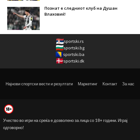
Познат е следниот клуб на Душан
Влаховиќ!
sportski.rs
sportski.bg
sportski.ba
sportski.dk
Најнови спортски вести и резултати
Маркетинг
Контакт
За нас
Учество во игри на среќа е дозволено за лица со 18+ години. Играј
одговорно!