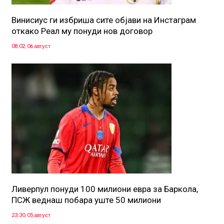
Винисиус ги избриша сите објави на Инстаграм
откако Реал му понуди нов договор
08:02, 06 август
Ливерпул понуди 100 милиони евра за Баркола,
ПСЖ веднаш побара уште 50 милиони
23:30, 05 август