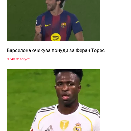
Барселона очекува понуди за Феран Торес
08:40, 06 август