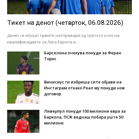
Тикет на денот (четврток, 06.08.2026)
Денес се играат првите натпревари од третото коло на
квалификациите за Лига Европа и …
Барселона очекува понуди за Феран
Торес
Винисиус ги избриша сите објави на
Инстаграм откако Реал му понуди нов
договор
Ливерпул понуди 100 милиони евра за
Баркола, ПСЖ веднаш побара уште 50
милиони