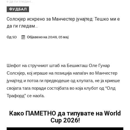
е да ги гледам…
Винисиус ги избриша сите објави на Инстаграм откако Реал му
ФУДБАЛ
понуди нов договор
Ливерпул понуди 100 милиони евра за Баркола, ПСЖ веднаш
Солскјер искрено за Манчестер јунајтед: Тешко ми е
да ги гледам…
побара уште 50 милиони
Јувентус се насочил кон напаѓач на Манчестер Јунајтед
Модриќ откри што го натерало да остане во Милан
Од
SD
Објавено на
20:48, 05 мај
Стотици навивачи го пречекаа Салах во Истанбул
Арсенал и Њукасл веќе се договорија, Гимарејш заминува
Шефот на стручниот штаб на Бешикташ Оле Гунар
АРСЕНАЛ ГО ЛАДИ ШАМПАЊОТ: Винисиус на праг на Лондон!
Солскјер, кој играше на позиција напаѓач во Манчестер
Познат е следниот клуб на Душан Влаховиќ!
јунајтед и потоа ги предводеше од клупата, не ја криеше
својата тага поради состојбата во која клубот од “Олд
Трафорд” се наоѓа.
Како ПАМЕТНО да типувате на World
Cup 2026!