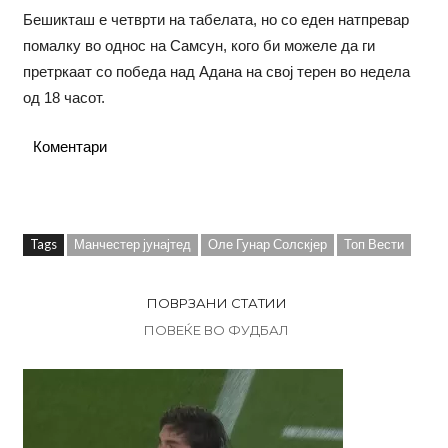
Бешикташ е четврти на табелата, но со еден натпревар
помалку во однос на Самсун, кого би можеле да ги
претркаат со победа над Адана на свој терен во недела
од 18 часот.
Коментари
Tags
Манчестер јунајтед
Оле Гунар Солскјер
Топ Вести
ПОВРЗАНИ СТАТИИ
ПОВЕЌЕ ВО ФУДБАЛ