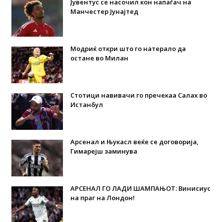
Јувентус се насочил кон напаѓач на
Манчестер Јунајтед
Модриќ откри што го натерало да
остане во Милан
Стотици навивачи го пречекаа Салах во
Истанбул
Арсенал и Њукасл веќе се договорија,
Гимарејш заминува
АРСЕНАЛ ГО ЛАДИ ШАМПАЊОТ: Винисиус
на праг на Лондон!