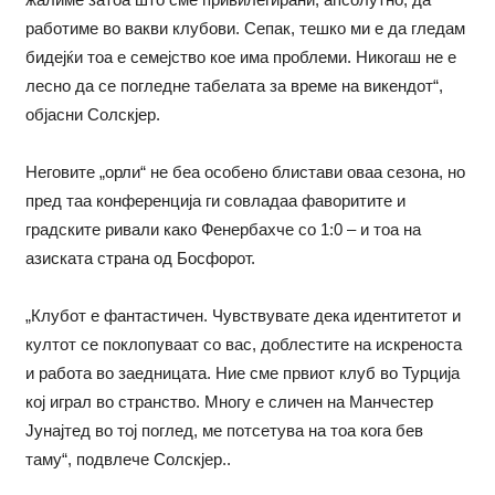
работиме во вакви клубови. Сепак, тешко ми е да гледам
бидејќи тоа е семејство кое има проблеми. Никогаш не е
лесно да се погледне табелата за време на викендот“,
објасни Солскјер.
Неговите „орли“ не беа особено блистави оваа сезона, но
пред таа конференција ги совладаа фаворитите и
градските ривали како Фенербахче со 1:0 – и тоа на
азиската страна од Босфорот.
„Клубот е фантастичен. Чувствувате дека идентитетот и
култот се поклопуваат со вас, доблестите на искреноста
и работа во заедницата. Ние сме првиот клуб во Турција
кој играл во странство. Многу е сличен на Манчестер
Јунајтед во тој поглед, ме потсетува на тоа кога бев
таму“, подвлече Солскјер..