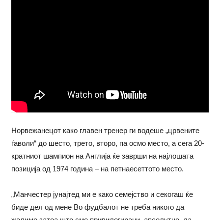
Норвежанецот како главен тренер ги водеше „црвените
ѓаволи“ до шесто, трето, второ, па осмо место, а сега 20-
кратниот шампион на Англија ќе заврши на најлошата
позиција од 1974 година – на петнаесеттото место.
„Манчестер јунајтед ми е како семејство и секогаш ќе
биде дел од мене Во фудбалот не треба никого да
жалиме затоа што сме привилегирани, апсолутно, да