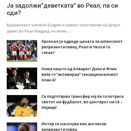
Ја задолжи”деветката” во Реал, па си
оди?
Бразилскиот напаѓач Ендрик е новиот сопственик на бројот
девет во Реал Мадрид, но може …
Арсенал ја одреди цената за шпанскиот
репрезентативец: Реал и Челси го
сакаат
Нема ништо од Алварес! Деко и Флик
веќе го “активираа” сензационалниот
план Б!
Се подготвува трансфер кој ќе го потресе
светот на фудбалот, во центарот на сè –
Нејмар!
Интер се насочува кон англиски
репрезентативец