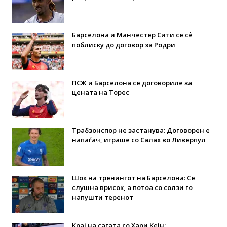
Барселона и Манчестер Сити се сè
поблиску до договор за Родри
ПСЖ и Барселона се договориле за
цената на Торес
Трабзонспор не застанува: Договорен е
напаѓач, играше со Салах во Ливерпул
Шок на тренингот на Барселона: Се
слушна врисок, а потоа со солзи го
напушти теренот
Крај на сагата со Хари Кејн: