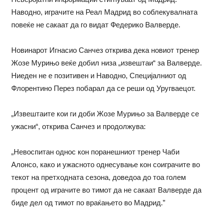
Наводно, играчите на Реал Мадрид во соблекувалната
повеќе не сакаат да го видат Федерико Валверде.
Новинарот Игнасио Санчез открива дека новиот тренер
Жозе Мурињо веќе добил низа „извештаи“ за Валверде.
Ниеден не е позитивен и Наводно, Специјалниот од
Флорентино Перез побарал да се реши од Уругваецот.
„Извештаите кои ги доби Жозе Мурињо за Валверде се
ужасни“, открива Санчез и продолжува:
„Невоспитан однос кон поранешниот тренер Чаби
Алонсо, како и ужасното однесување кон соиграчите во
текот на претходната сезона, доведоа до тоа голем
процент од играчите во тимот да не сакаат Валверде да
биде дел од тимот по враќањето во Мадрид.”