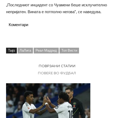
„Последниот инцидент со Чуамени беше исклучително
непријатен. Вината е потполно негова”, се наведува.
Коментари
Tags
ЛаЛига
Реал Мадрид
Топ Вести
ПОВРЗАНИ СТАТИИ
ПОВЕЌЕ ВО ФУДБАЛ