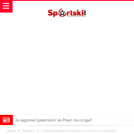
Нема ништо од Алварес! Деко и Флик веќе го “активираа”
Дома
Фудбал
Соблекувалната на Реал го отпиша големото