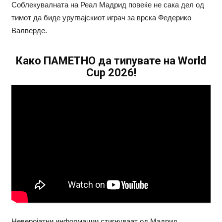
Соблекувалната на Реал Мадрид повеќе не сака дел од
тимот да биде уругвајскиот играч за врска Федерико
Валверде.
Како ПАМЕТНО да типувате на World
Cup 2026!
Неверојатни информации стигнуваат од Мадрид.