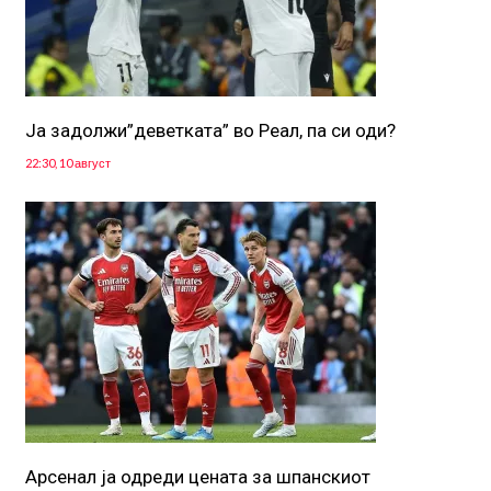
Ја задолжи”деветката” во Реал, па си оди?
22:30, 10 август
Арсенал ја одреди цената за шпанскиот