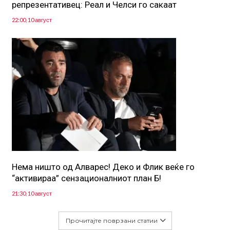
репрезентативец: Реал и Челси го сакаат
22:00, 10 август
Нема ништо од Алварес! Деко и Флик веќе го
“активираа” сензационалниот план Б!
21:30, 10 август
Прочитајте поврзани статии