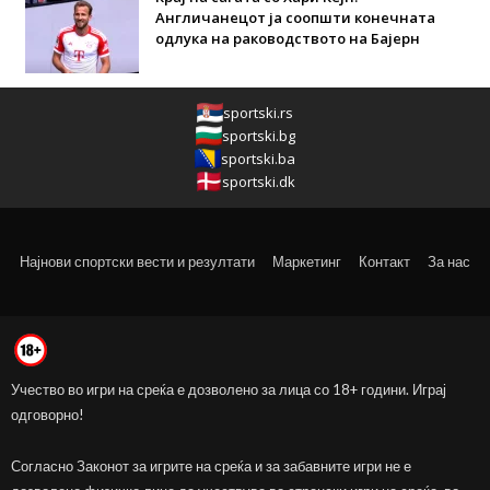
Англичанецот ја соопшти конечната
одлука на раководството на Бајерн
sportski.rs
sportski.bg
sportski.ba
sportski.dk
Најнови спортски вести и резултати
Маркетинг
Контакт
За нас
Учество во игри на среќа е дозволено за лица со 18+ години. Играј
одговорно!
Согласно Законот за игрите на среќа и за забавните игри не е