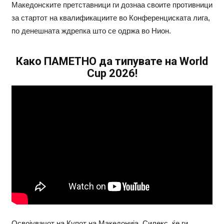
Македонските претставници ги дознаа своите противници
за стартот на квалификациите во Конференциската лига,
по денешната ждрепка што се одржа во Нион.
Како ПАМЕТНО да типувате на World
Cup 2026!
Освојувачот на Купот на Македонија, Силекс, ќе ги