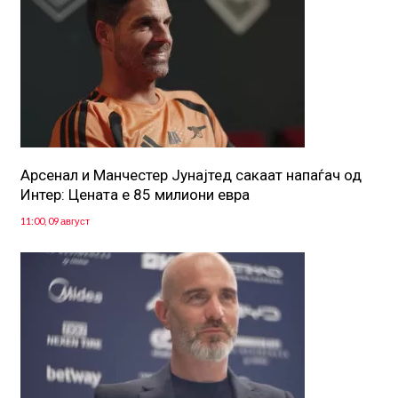
Арсенал и Манчестер Јунајтед сакаат напаѓач од
Интер: Цената е 85 милиони евра
11:00, 09 август