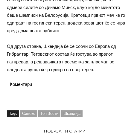
одмери силите со Динамо Минск, клуб кој во минатото
беше шампион на Белорусија. Кратовци првиот меч ќе го
одиграат на гостински терен, додека реваншот ќе се игра
пред домашната публика.
Од друга страна, Шкендија ќе се соочи со Европа од
Гибралтар. Тетовскиот состав ќе гостува во првиот
натпревар, а решавачката пресметка за пласман во
следната рунда ќе ја одигра на свој терен.
Коментари
Tags
Силекс
Топ Вести
Шкендија
ПОВРЗАНИ СТАТИИ