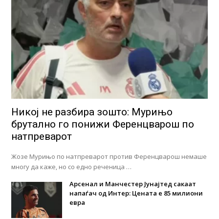
Никој не разбира зошто: Мурињо
брутално го понижи Ференцварош по
натпреварот
Жозе Мурињо по натпреварот против Ференцварош немаше
многу да каже, но со едно реченица …
Арсенал и Манчестер Јунајтед сакаат
напаѓач од Интер: Цената е 85 милиони
евра