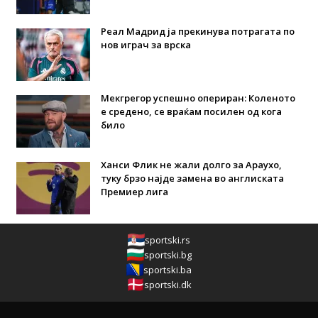
Реал Мадрид ја прекинува потрагата по
нов играч за врска
Мекгрегор успешно опериран: Коленото
е средено, се враќам посилен од кога
било
Ханси Флик не жали долго за Араухо,
туку брзо најде замена во англиската
Премиер лига
sportski.rs
sportski.bg
sportski.ba
sportski.dk