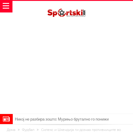
Никој не разбира зошто: Мурињо брутално го понижи
Ференцварош по натпреварот
Арсенал и Манчестер Јунајтед сакаат напаѓач од Интер: Цената е
Дома
Фудбал
Силекс и Шкендија ги дознаа противниците во