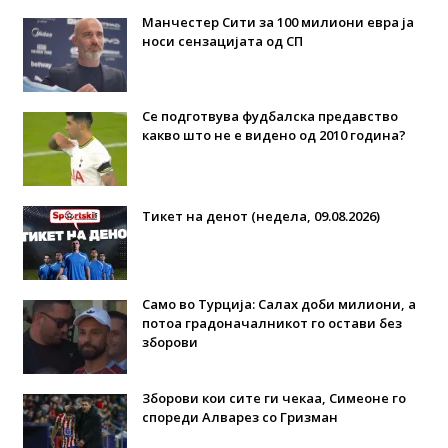
Манчестер Сити за 100 милиони евра ја
носи сензацијата од СП
Се подготвува фудбалска предавство
какво што не е видено од 2010 година?
Тикет на денот (недела, 09.08.2026)
Само во Турција: Салах доби милиони, а
потоа градоначалникот го остави без
зборови
Зборови кои сите ги чекаа, Симеоне го
спореди Алварез со Гризман