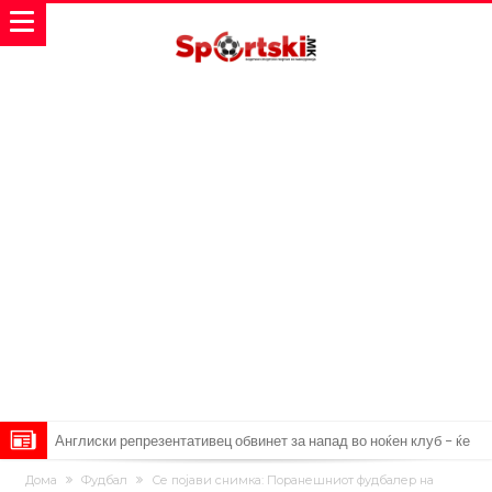
Англиски репрезентативец обвинет за напад во ноќен клуб – ќе
оди на суд!
Дилеми повеќе нема: Познато е кога Родри ќе стане новиот
Дома
Фудбал
Се појави снимка: Поранешниот фудбалер на