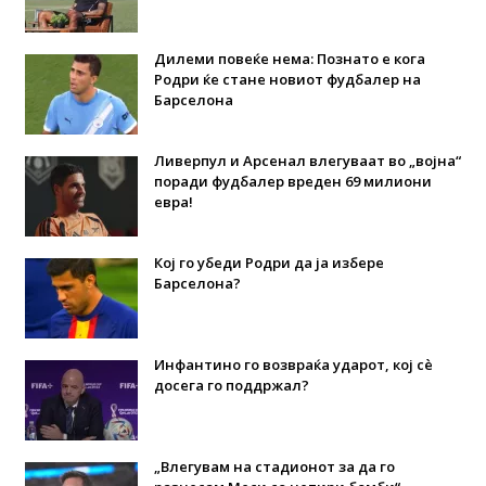
Дилеми повеќе нема: Познато е кога
Родри ќе стане новиот фудбалер на
Барселона
Ливерпул и Арсенал влегуваат во „војна“
поради фудбалер вреден 69 милиони
евра!
Кој го убеди Родри да ја избере
Барселона?
Инфантино го возвраќа ударот, кој сè
досега го поддржал?
„Влегувам на стадионот за да го