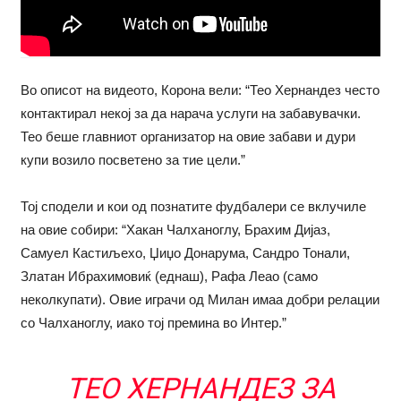
Во описот на видеото, Корона вели: “Тео Хернандез често
контактирал некој за да нарача услуги на забавувачки.
Тео беше главниот организатор на овие забави и дури
купи возило посветено за тие цели.”
Тој сподели и кои од познатите фудбалери се вклучиле
на овие собири: “Хакан Чалханоглу, Брахим Дијаз,
Самуел Кастиљехо, Џиџо Донарума, Сандро Тонали,
Златан Ибрахимовиќ (еднаш), Рафа Леао (само
неколкупати). Овие играчи од Милан имаа добри релации
со Чалханоглу, иако тој премина во Интер.”
ТЕО ХЕРНАНДЕЗ ЗА