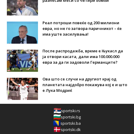
разнесам Меси со четири бомби“
Реал потроши повеќе од 200 милиони
евра, но не го затвора паричникот – ќе
има уште засилувања!
После распродажба, време е Њукасл да
ја отвори касата, дали има 100.000.000
евра за да ги задоволи Германците?
Ова што се случи на другиот крај од
планетата најдобро покажува кој е и што
е Лука Модриќ
sportski.rs
sportski.bg
sportski.ba
sportski.dk