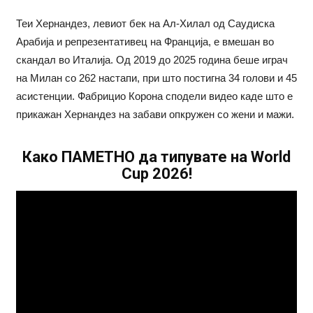
Теи Хернандез, левиот бек на Ал-Хилал од Саудиска
Арабија и репрезентативец на Франција, е вмешан во
скандал во Италија. Од 2019 до 2025 година беше играч
на Милан со 262 настапи, при што постигна 34 голови и 45
асистенции. Фабрицио Корона сподели видео каде што е
прикажан Хернандез на забави опкружен со жени и мажи.
Како ПАМЕТНО да типувате на World
Cup 2026!