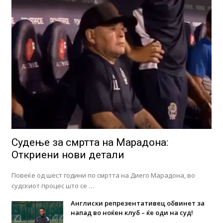
Судење за смртта на Марадона:
Откриени нови детали
Повеќе од шест години по смртта на Диего Марадона, во
судскиот процес што се …
Англиски репрезентативец обвинет за
напад во ноќен клуб – ќе оди на суд!