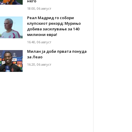
него
18:00, 06 август
Реал Мадрид го собори
клупскиот рекорд: Мурињо
добива засилување за 140
милиони евра!
16:40, 06 август
Милан ја доби првата понуда
за Леао
16:20, 06 август