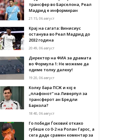
трансфер во Барселона, Реал
Мадрид е информиран
21:15, 06 август
Крај на сагата: Винисиус
останува во Реал Мадрид до
2032 година
20:49, 06 август
Директор на ФИА за драмата
во Формула 1: Не можеме да
одиме толку далеку!
19:20, 06 август
Колку бара ПСЖ и кој е
„плафонот“ на Ливерпул за
трансферот ан Бредли
Баркола?
18:40, 06 август
Го победи Ѓоковиќ откако
губеше со 0-2 на Ролан Гарос, а
сега даде срамен коментар за