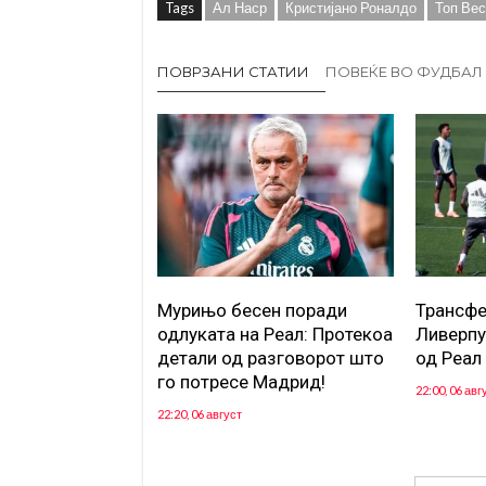
Tags
Ал Наср
Кристијано Роналдо
Топ Вес
ПОВРЗАНИ СТАТИИ
ПОВЕЌЕ ВО ФУДБАЛ
Мурињо бесен поради
Трансфе
одлуката на Реал: Протекоа
Ливерпу
детали од разговорот што
од Реал
го потресе Мадрид!
22:00, 06 авг
22:20, 06 август