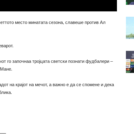
сеттото место минатата сезона, славеше против Ал
варот.
от го започнаа тројцата светски познати фудбалери –
 Мане.
от на крајот на мечот, а важно е да се спомене и дека
блика.