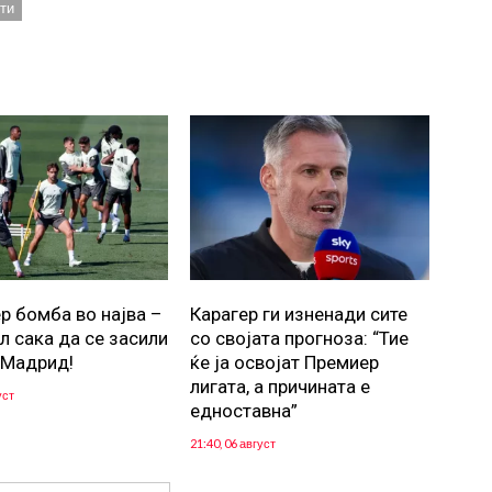
ти
р бомба во најва –
Карагер ги изненади сите
л сака да се засили
со својата прогноза: “Тие
 Мадрид!
ќе ја освојат Премиер
лигата, а причината е
уст
едноставна”
21:40, 06 август