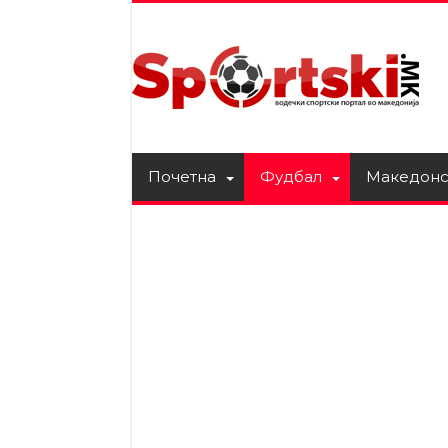
Почетна
Фудбал
Македонс