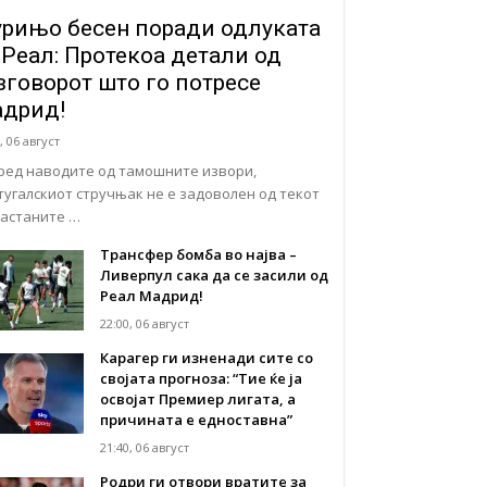
рињо бесен поради одлуката
 Реал: Протекоа детали од
зговорот што го потресе
дрид!
, 06 август
ред наводите од тамошните извори,
тугалскиот стручњак не е задоволен од текот
настаните …
Трансфер бомба во најва –
Ливерпул сака да се засили од
Реал Мадрид!
22:00, 06 август
Карагер ги изненади сите со
својата прогноза: “Тие ќе ја
освојат Премиер лигата, а
причината е едноставна”
21:40, 06 август
Родри ги отвори вратите за