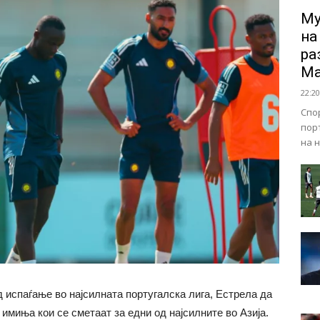
Му
на
ра
Ма
22:20
Спо
пор
на 
д испаѓање во најсилната португалска лига, Естрела да
 имиња кои се сметаат за едни од најсилните во Азија.