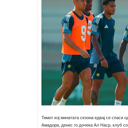
Тимот кој минатата сезона едвај се спаси о
Амадора, денес го дочека Ал Наср, клуб со