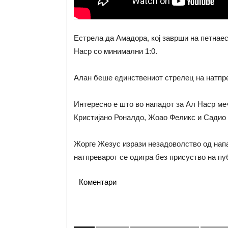
Естрела да Амадора, кој заврши на петнае
Наср со минимални 1:0.
Алан беше единствениот стрелец на натпре
Интересно е што во нападот за Ал Наср меч
Кристијано Роналдо, Жоао Феликс и Садио
Жорге Жезус изрази незадоволство од напад
натпреварот се одигра без присуство на пу
Коментари