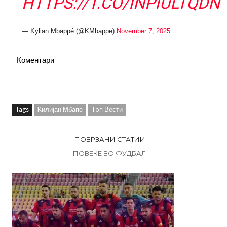
HTTPS://T.CO/INPIULTQDN
— Kylian Mbappé (@KMbappe)
November 7, 2025
Коментари
Tags
Kилијан Мбапе
Toп Вести
ПОВРЗАНИ СТАТИИ
ПОВЕЌЕ ВО ФУДБАЛ