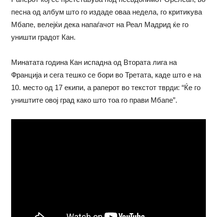
песна од албум што го издаде оваа недела, го критикува
Мбапе, велејќи дека напаѓачот на Реал Мадрид ќе го
уништи градот Кан.
Минатата година Кан испадна од Втората лига на
Франција и сега тешко се бори во Третата, каде што е на
10. место од 17 екипи, а раперот во текстот тврди: “Ќе го
уништите овој град како што тоа го прави Мбапе”.