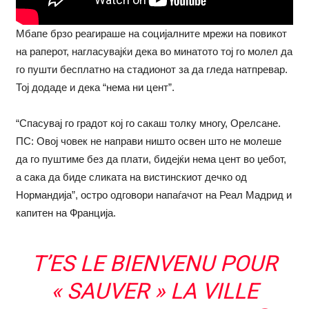
Мбапе брзо реагираше на социјалните мрежи на повикот
на раперот, нагласувајќи дека во минатото тој го молел да
го пушти бесплатно на стадионот за да гледа натпревар.
Тој додаде и дека “нема ни цент”.
“Спасувај го градот кој го сакаш толку многу, Орелсане.
ПС: Овој човек не направи ништо освен што не молеше
да го пуштиме без да плати, бидејќи нема цент во џебот,
а сака да биде сликата на вистинскиот дечко од
Нормандија”, остро одговори напаѓачот на Реал Мадрид и
капитен на Франција.
T’ES LE BIENVENU POUR
« SAUVER » LA VILLE