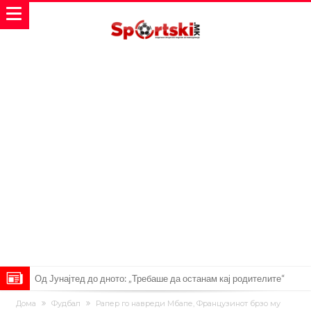
Фергусон: Мурињо требаше да ме наследи, ми се јави на телефон
и плачеше
Бомба од Мадрид: Арда Ѓулер ја прифати понудата од 18
Дома
Фудбал
Рапер го навреди Мбапе, Французинот брзо му