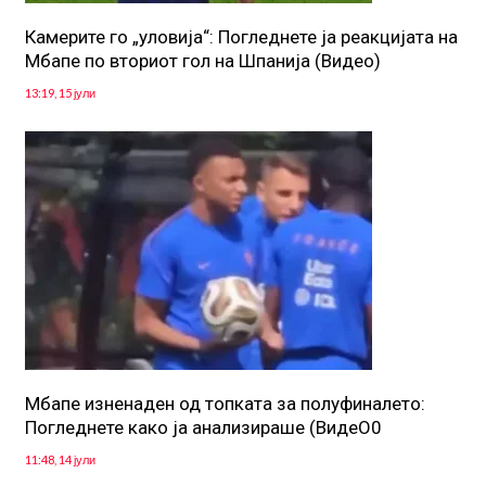
Камерите го „уловија“: Погледнете ја реакцијата на
Мбапе по вториот гол на Шпанија (Видео)
13:19, 15 јули
Mбапе изненаден од топката за полуфиналето:
Погледнете како ја анализираше (ВидеО0
11:48, 14 јули