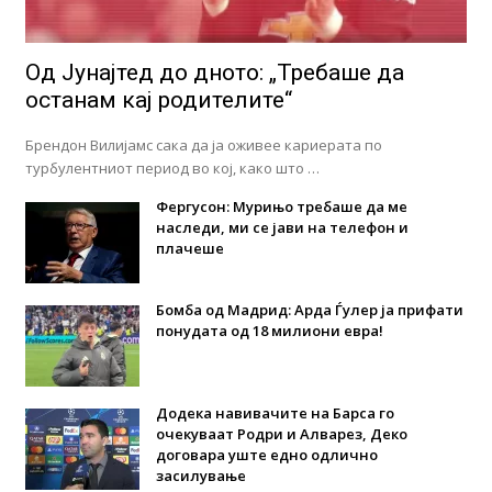
Од Јунајтед до дното: „Требаше да
останам кај родителите“
Брендон Вилијамс сака да ја оживее кариерата по
турбулентниот период во кој, како што …
Фергусон: Мурињо требаше да ме
наследи, ми се јави на телефон и
плачеше
Бомба од Мадрид: Арда Ѓулер ја прифати
понудата од 18 милиони евра!
Додека навивачите на Барса го
очекуваат Родри и Алварез, Деко
договара уште едно одлично
засилување