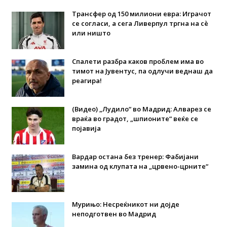
Трансфер од 150 милиони евра: Играчот
се согласи, а сега Ливерпул тргна на сè
или ништо
Спалети разбра каков проблем има во
тимот на Јувентус, па одлучи веднаш да
реагира!
(Видео) „Лудило“ во Мадрид: Алварез се
враќа во градот, „шпионите“ веќе се
појавија
Вардар остана без тренер: Фабијани
замина од клупата на „црвено-црните“
Мурињо: Несреќникот ни дојде
неподготвен во Мадрид