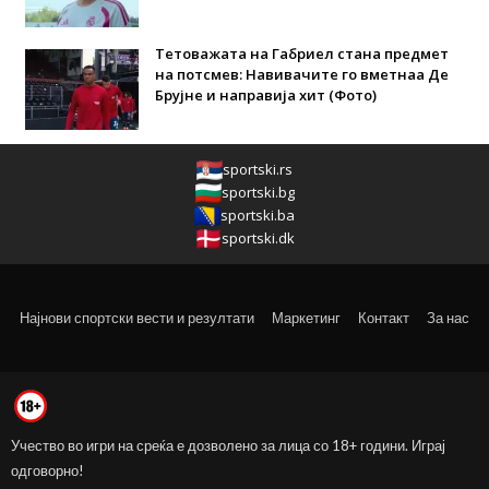
Тетоважата на Габриел стана предмет
на потсмев: Навивачите го вметнаа Де
Брујне и направија хит (Фото)
sportski.rs
sportski.bg
sportski.ba
sportski.dk
Најнови спортски вести и резултати
Маркетинг
Контакт
За нас
Учество во игри на среќа е дозволено за лица со 18+ години. Играј
одговорно!