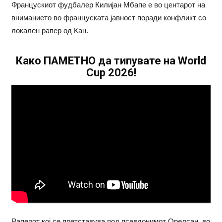
Францускиот фудбалер Килијан Мбапе е во центарот на
вниманието во француската јавност поради конфликт со
локален рапер од Кан.
Како ПАМЕТНО да типувате на World
Cup 2026!
Раперот кој се претставува под псевдонимот Орелсан, во