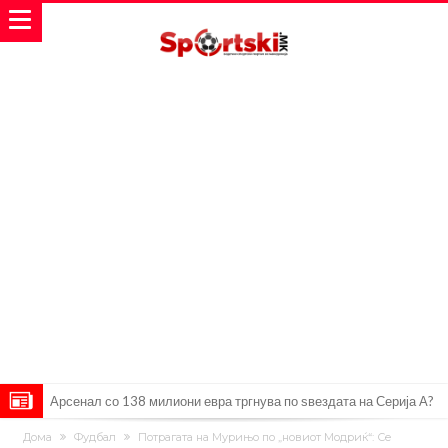
Арсенал со 138 милиони евра тргнува по ѕвездата на Серија А?
Мурињо воведува строга дисциплина во Реал Мадрид: Ова се
Дома
Фудбал
Потрагата на Мурињо по „новиот Модриќ“: Се