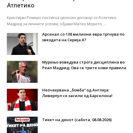
Атлетико
Кристијан Ромеро постигна целосен договор со Атлетико
Мадрид за личните услови, објави Матео Морето, …
Арсенал со 138 милиони евра тргнува по
ѕвездата на Серија А?
Мурињо воведува строга дисциплина во
Реал Мадрид: Ова се трите нови правила
Неочекувана „бомба“ од Англија:
Ливерпул се засили од Барселона!
Тикет на денот (сабота, 08.08.2026)