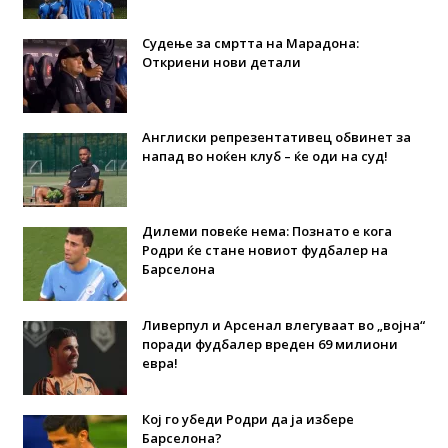
Судење за смртта на Марадона:
Откриени нови детали
Англиски репрезентативец обвинет за
напад во ноќен клуб – ќе оди на суд!
Дилеми повеќе нема: Познато е кога
Родри ќе стане новиот фудбалер на
Барселона
Ливерпул и Арсенал влегуваат во „војна“
поради фудбалер вреден 69 милиони
евра!
Кој го убеди Родри да ја избере
Барселона?