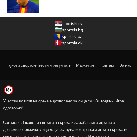
sportski.rs
sportski.bg
sportski.ba
sportski.dk
Најнови спортски вести и резултати
Маркетинг
Контакт
За нас
Учество во игри на среќа е дозволено за лица со 18+ години. Играј
одговорно!
Согласно Законот за игрите на среќа и за забавните игри не е
дозволено физичко лице да учествува во странски игри на среќа, во
кои влоговите се уплаќаат на територијата на Македонија.