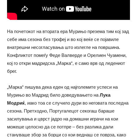
На почетокот на втората ера Мурињо презема тим кој зад
себе има сезона без трофеј и во кој веќе се појавиле
внатрешни несогласувања што излегле на површина.
Конфликтот помеѓу Феде Валверде и Орелиен Чуамени,
кој го откри мадридска „Марка“, е само врв од ледениот
брег.
„Марка“ пишува дека еден од најголемите успеси на
Мурињо во Мадрид било доведувањето на
Лука
Модриќ
, иако тоа се случило дури во неговата последна
сезона. Претходно, Португалецот секогаш бараше
засилувања и цврст јадрo на домашни играчи на кои
можеше целосно да се потпре – без разлика дали
стануваше збор за борци со кои веднаш се поврза, како