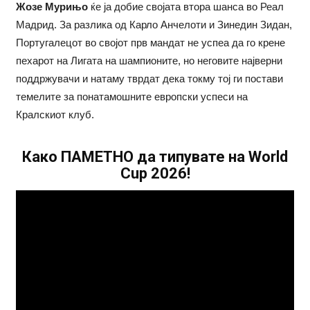
Жозе Мурињо
ќе ја добие својата втора шанса во Реал
Мадрид. За разлика од Карло Анчелоти и Зинедин Зидан,
Португалецот во својот прв мандат не успеа да го крене
пехарот на Лигата на шампионите, но неговите најверни
поддржувачи и натаму тврдат дека токму тој ги постави
темелите за понатамошните европски успеси на
Кралскиот клуб.
Како ПАМЕТНО да типувате на World
Cup 2026!