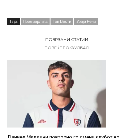
Tags
Премиерлига
Топ Вести
Ураја Рени
ПОВРЗАНИ СТАТИИ
ПОВЕЌЕ ВО ФУДБАЛ
Даниел Малдини повторно го смени клубот во