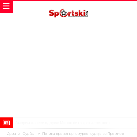
Аморим донесе одлука: Милан ќе го крати составот
Вирално видео од Уругвај: Топка предизвика сообраќајна несреќа
Дома
Фудбал
Почина првиот црномурест судија во Премиер