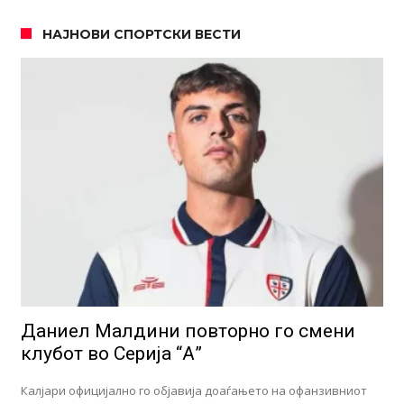
НАЈНОВИ СПОРТСКИ ВЕСТИ
Даниел Малдини повторно го смени
клубот во Серија “А”
Калјари официјално го објавија доаѓањето на офанзивниот