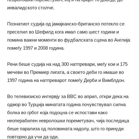
инвалидското столче.
Познатиот судија од јамајканско-британско потекло се
преселил во Шефилд кога имал само шест години и
помина важни моменти во фудбалската сцена во Англија
помеѓу 1997 и 2008 година.
Рени беше судија на над 300 натпревари, меѓу кои и 175
мечеви во Премиер лигата, а своето деби го имаше во
1997 година на натпреварот помеѓу Дерби и Вимблдон.
Во телевизиско интервју за BBC во април, откри дека на
одмор во Турција минатата година почувствувал силна
болка во грбот која подоцна се испостави како
неоперабилен невролошки пореметувач, чија последица
беше парализа од половината надолу, што го принуди
повторно да учи да оди.