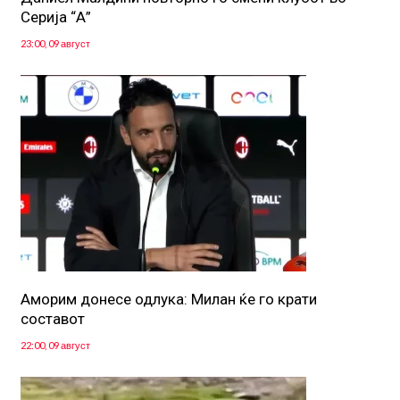
Серија “А”
23:00, 09 август
Аморим донесе одлука: Милан ќе го крати
составот
22:00, 09 август