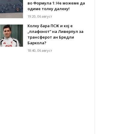
во Формула 1: Не можеме да
одиме толку далеку!
19:20, 06 август
Колку бара ПСЖ и кој е
„плафонот“ на Ливерпул за
трансферот ан Бредли
Баркола?
18:40, 06 август