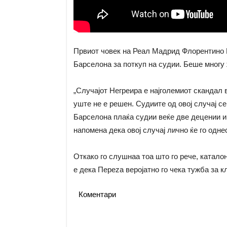
Првиот човек на Реал Мадрид Флорентино П
Барселона за поткуп на судии. Беше многу 
„Случајот Негреира е најголемиот скандал
уште не е решен. Судиите од овој случај се
Барселона плаќа судии веќе две децении и с
напомена дека овој случај лично ќе го одн
Откако го слушнаа тоа што го рече, катало
е дека Переza веројатно го чека тужба за к
Коментари