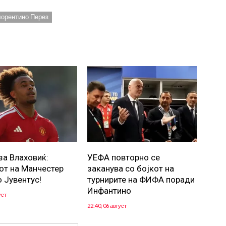
орентино Перез
за Влаховиќ:
УЕФА повторно се
от на Манчестер
заканува со бојкот на
о Јувентус!
турнирите на ФИФА поради
Инфантино
уст
22:40, 06 август