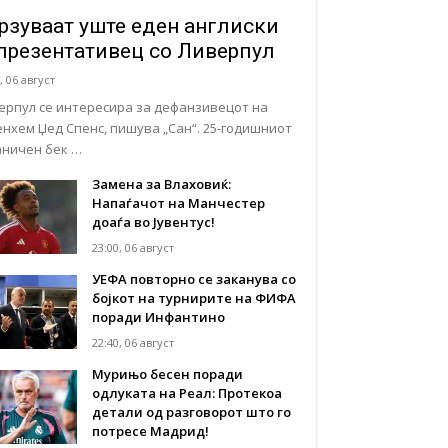
рзуваат уште еден англиски
презентативец со Ливерпул
, 06 август
ерпул се интересира за дефанзивецот на
енхем Џед Спенс, пишува „Сан“. 25-годишниот
аничен бек …
Замена за Влаховиќ:
Напаѓачот на Манчестер
доаѓа во Јувентус!
23:00, 06 август
УЕФА повторно се заканува со
бојкот на турнирите на ФИФА
поради Инфантино
22:40, 06 август
Мурињо бесен поради
одлуката на Реал: Протекоа
детали од разговорот што го
потресе Мадрид!