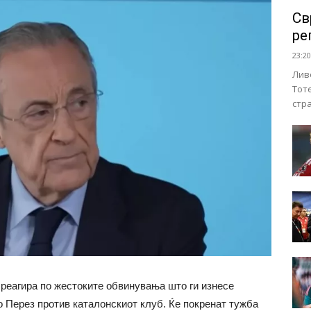
Св
ре
23:20
Лив
Тот
стр
реагира по жестоките обвинувања што ги изнесе
 Перез против каталонскиот клуб. Ќе покренат тужба