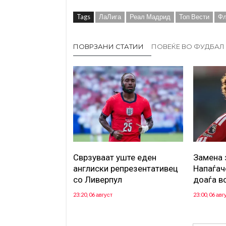
Tags
ЛаЛига
Реал Мадрид
Топ Вести
Фл
ПОВРЗАНИ СТАТИИ
ПОВЕЌЕ ВО ФУДБАЛ
Сврзуваат уште еден
Замена 
англиски репрезентативец
Напаѓач
со Ливерпул
доаѓа в
23:20, 06 август
23:00, 06 авг