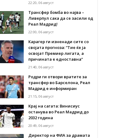
22:20, 06 август
Трансфер бомба во најва –
Ливерпул сака да се засили од
Реал Мадрид!
22:00, 06 август
Карагер ги изненади сите со
својата прогноза: “Тие ќе ја
освојат Премиер лигата, а
причината е едноставна”
21:40, 06 август
Родри ги отвори вратите за
трансфер во Барселона, Реал
Мадрид е информиран
21:15, 06 август
Крај на сагата: Винисиус
останува во Реал Мадрид до
2032 година
20:49, 06 август
Директор на ФИА за драмата