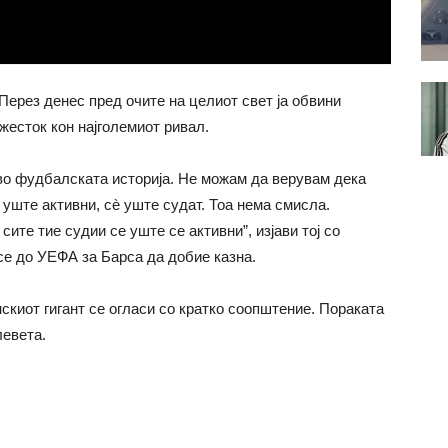
ерез денес пред очите на целиот свет ја обвини
жесток кон најголемиот ривал.
 во фудбалската историја. Не можам да верувам дека
 уште активни, сè уште судат. Тоа нема смисла.
ите тие судии се уште се активни”, изјави тој со
есе до УЕФА за Барса да добие казна.
нскиот гигант се огласи со кратко соопштение. Пораката
левета.