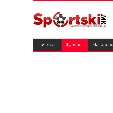
Почетна
Фудбал
Македонс