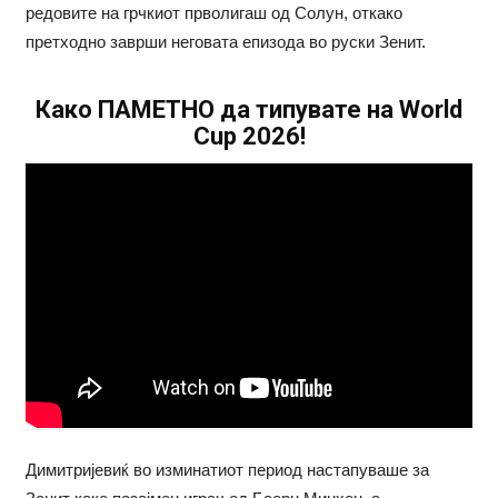
редовите на грчкиот прволигаш од Солун, откако
претходно заврши неговата епизода во руски Зенит.
Како ПАМЕТНО да типувате на World
Cup 2026!
Димитријевиќ во изминатиот период настапуваше за