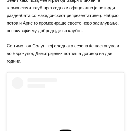
Зенит како позајмен играч од Баерн Минхен, а
германскиот клуб претходно и официјално ја потврди
разделбата со македонскиот репрезентативец. Набрзо
потоа и Арис го промовираше своето ново засилување,
посакувајќи му добредојде во клубот.
Со тимот од Солун, кој следната сезона ќе настапува и
во Еврокупот, Димитријевиќ потпиша договор на две
години.