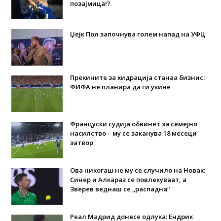
позајмица!?
Џејк Пол започнува голем напад на УФЦ
Прекините за хидрација станаа бизнис:
ФИФА не планира да ги укине
Француски судија обвинет за семејно
насилство – му се заканува 18 месеци
затвор
Ова никогаш не му се случило на Новак:
Синер и Алкараз се повлекуваат, а
Зверев веднаш се „распадна“
Реал Мадрид донесе одлука: Eндрик