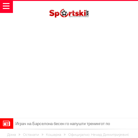
Играч на Барселона бесен го напушти тренингот по
срцепарателните зборови на Флик
Кам-бек на терен за Мудрик по над 600 дена, но веднаш
Дома
Останати
Кошарка
Официјално: Ненад Димитријевиќ