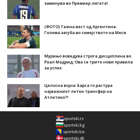
заминува во Премиер лигата!
(ФОТО) Тажна вест од Аргентина:
Голема загуба во семејството на Меси
Мурињо воведува строга дисциплина во
Реал Мадрид: Ова се трите нови правила
за успех
Целосна војна: Барса го растура
најважниот летен трансфер на
Атлетико?!
sportski.rs
sportski.bg
sportski.ba
sportski.dk