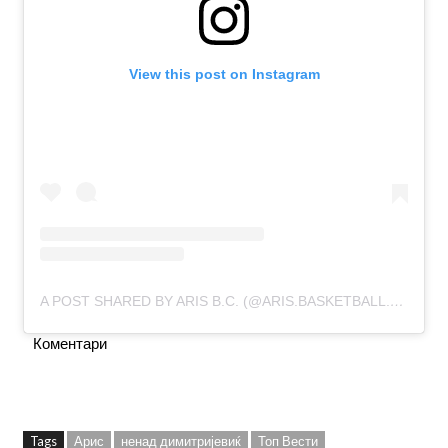
View this post on Instagram
A POST SHARED BY ARIS B.C. (@ARIS.BASKETBALL.CLUB)
Коментари
Tags
Арис
ненад димитријевиќ
Топ Вести