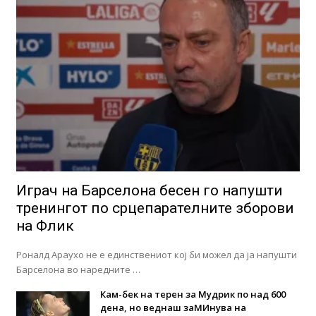
Играч на Барселона бесен го напушти
тренингот по срцепарателните зборови
на Флик
Роналд Араухо не е единствениот кој би можел да ја напушти
Барселона во наредните …
Кам-бек на терен за Мудрик по над 600
дена, но веднаш заМИнува на