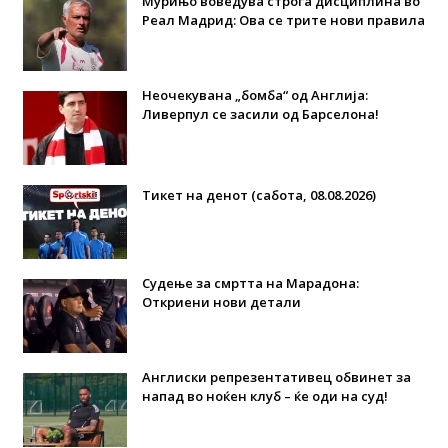
Мурињо воведува строга дисциплина во
Реал Мадрид: Ова се трите нови правила
Неочекувана „бомба“ од Англија:
Ливерпул се засили од Барселона!
Тикет на денот (сабота, 08.08.2026)
Судење за смртта на Марадона:
Откриени нови детали
Англиски репрезентативец обвинет за
напад во ноќен клуб – ќе оди на суд!