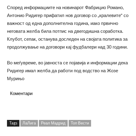
Според информациите на новинарот Фабрицио Романо,
Антонио Ридигер прифатил нов договор со „кралевите“ со
важност од една дополнителна година, иако првично
неговата желба била потпис на двегодишна соработка.
Клубот, сепак, останува доследен на својата политика за
продолжување на договори кај фудбалери над 30 години.
Во меѓувреме, во јавноста се појавија и информации дека
Ридигер имал желба да работи под водство на Жозе
Мурињо
Коментари
Tags
ЛаЛига
Реал Мадрид
Топ Вести