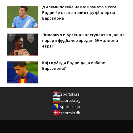
Дилеми повеќе нема: Познато е кога
Родри ќе стане новиот фудбалер на
Барселона
Ливерпул и Арсенал влегуваат во „војна“
поради фудбалер вреден 69 милиони
евра!
Кој го убеди Родри да ја избере
Барселона?
sportski.rs
sportski.bg
sportski.ba
sportski.dk