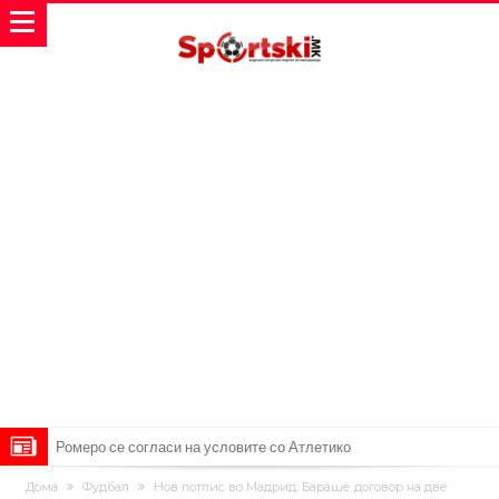
Ромеро се согласи на условите со Атлетико
Арсенал со 138 милиони евра тргнува по ѕвездата на Серија А?
Дома
Фудбал
Нов потпис во Мадрид: Бараше договор на две