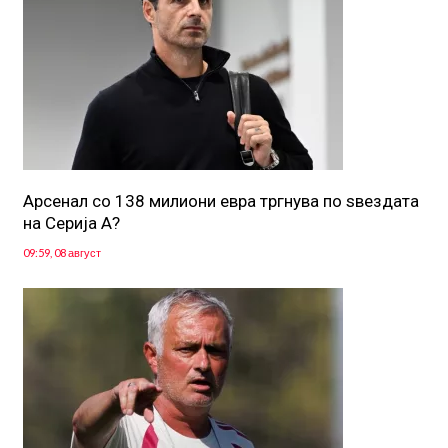
Арсенал со 138 милиони евра тргнува по ѕвездата
на Серија А?
09:59, 08 август