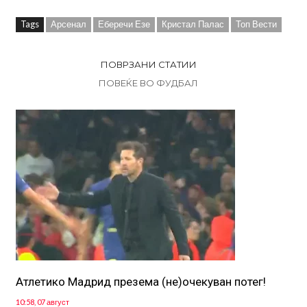
Tags
Арсенал
Еберечи Езе
Кристал Палас
Топ Вести
ПОВРЗАНИ СТАТИИ
ПОВЕЌЕ ВО ФУДБАЛ
Атлетико Мадрид презема (не)очекуван потег!
10:58, 07 август