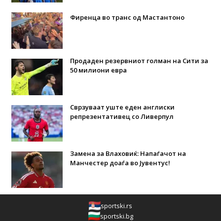
Фиренца во транс од Мастантоно
Продаден резервниот голман на Сити за
50 милиони евра
Сврзуваат уште еден англиски
репрезентативец со Ливерпул
Замена за Влаховиќ: Напаѓачот на
Манчестер доаѓа во Јувентус!
sportski.rs
sportski.bg