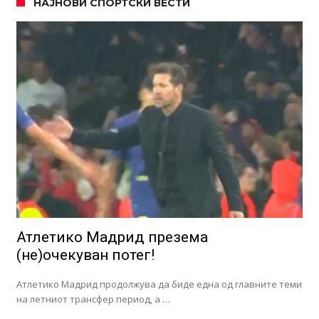
НАЈНОВИ СПОРТСКИ ВЕСТИ
Атлетико Мадрид презема
(не)очекуван потег!
Атлетико Мадрид продолжува да биде една од главните теми
на летниот трансфер период, а …