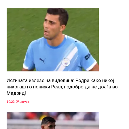
Истината излезе на виделина: Родри како никој
никогаш го понижи Реал, подобро да не доаѓа во
Мадрид!
10:29, 07 август