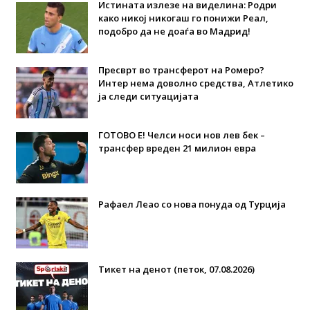
Истината излезе на виделина: Родри
како никој никогаш го понижи Реал,
подобро да не доаѓа во Мадрид!
Пресврт во трансферот на Ромеро?
Интер нема доволно средства, Атлетико
ја следи ситуацијата
ГОТОВО Е! Челси носи нов лев бек –
трансфер вреден 21 милион евра
Рафаел Леао со нова понуда од Турција
Тикет на денот (петок, 07.08.2026)