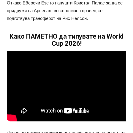
Откако Еберечи Езе го напушти Кристал Палас за да се
придружи на Арсенал, во спротивен правец се
подготвува трансферот на Рис Нелсон.
Како ПАМЕТНО да типувате на World
Cup 2026!
Денес англиските медиуми потврдија дека договорот е на