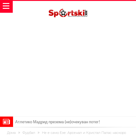
Атлетико Мадрид презема (не)очекуван потег!
Истината излезе на виделина: Родри како никој никогаш го понижи
Дома
Фудбал
Не е само Езе: Арсенал и Кристал Палас наскоро