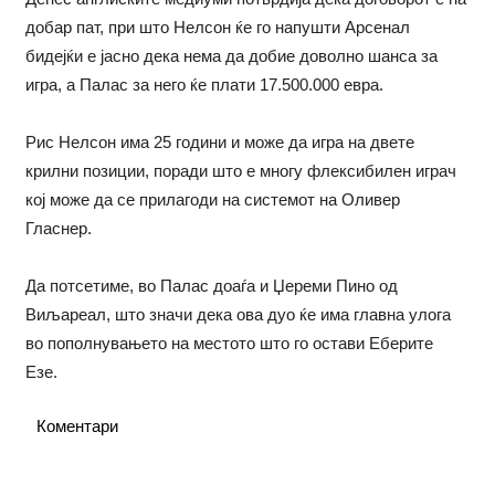
добар пат, при што Нелсон ќе го напушти Арсенал
бидејќи е јасно дека нема да добие доволно шанса за
игра, а Палас за него ќе плати 17.500.000 евра.
Рис Нелсон има 25 години и може да игра на двете
крилни позиции, поради што е многу флексибилен играч
кој може да се прилагоди на системот на Оливер
Гласнер.
Да потсетиме, во Палас доаѓа и Џереми Пино од
Виљареал, што значи дека ова дуо ќе има главна улога
во пополнувањето на местото што го остави Еберите
Езе.
Коментари