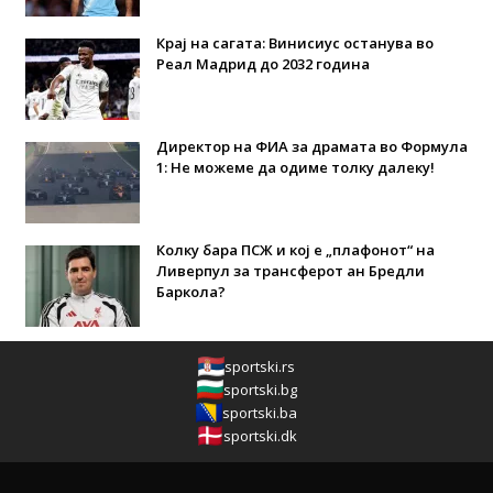
Крај на сагата: Винисиус останува во
Реал Мадрид до 2032 година
Директор на ФИА за драмата во Формула
1: Не можеме да одиме толку далеку!
Колку бара ПСЖ и кој е „плафонот“ на
Ливерпул за трансферот ан Бредли
Баркола?
sportski.rs
sportski.bg
sportski.ba
sportski.dk