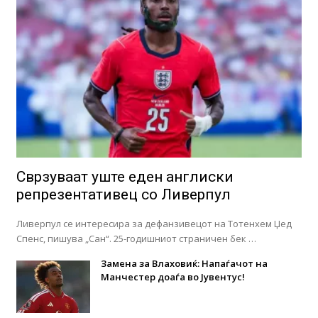
Сврзуваат уште еден англиски
репрезентативец со Ливерпул
Ливерпул се интересира за дефанзивецот на Тотенхем Џед
Спенс, пишува „Сан“. 25-годишниот страничен бек …
Замена за Влаховиќ: Напаѓачот на
Манчестер доаѓа во Јувентус!