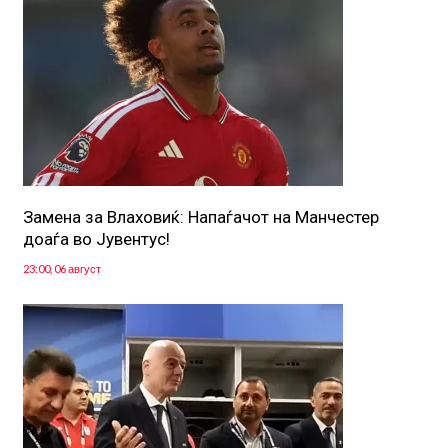
Замена за Влаховиќ: Напаѓачот на Манчестер
доаѓа во Јувентус!
23:00, 06 август