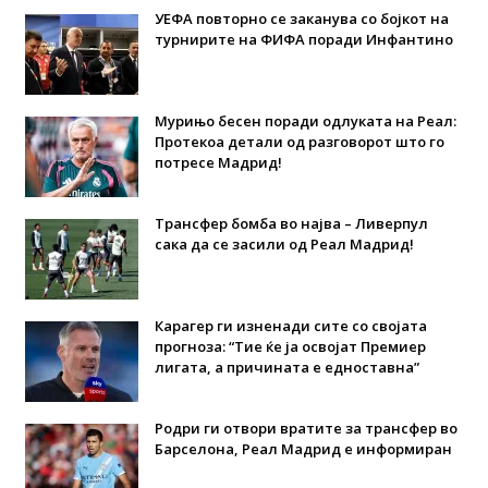
УЕФА повторно се заканува со бојкот на
турнирите на ФИФА поради Инфантино
Мурињо бесен поради одлуката на Реал:
Протекоа детали од разговорот што го
потресе Мадрид!
Трансфер бомба во најва – Ливерпул
сака да се засили од Реал Мадрид!
Карагер ги изненади сите со својата
прогноза: “Тие ќе ја освојат Премиер
лигата, а причината е едноставна”
Родри ги отвори вратите за трансфер во
Барселона, Реал Мадрид е информиран