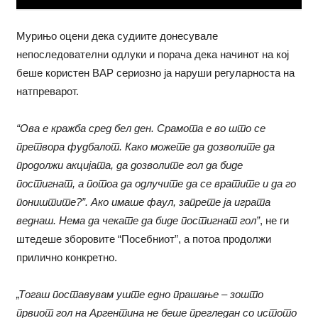
Мурињо оцени дека судиите донесувале
непоследователни одлуки и порача дека начинот на кој
беше користен ВАР сериозно ја наруши регуларноста на
натпреварот.
“Ова е кражба сред бел ден. Срамота е во што се
претвора фудбалот. Како можете да дозволите да
продолжи акцијата, да дозволите гол да биде
постигнат, а потоа да одлучите да се вратите и да го
поништите?”. Ако имаше фаул, запрете ја играта
веднаш. Нема да чекате да биде постигнат гол”
, не ги
штедеше зборовите “Посебниот”, а потоа продолжи
прилично конкретно.
„Тогаш поставувам уште едно прашање – зошто
првиот гол на Аргентина не беше прегледан со истото