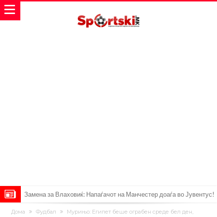
Замена за Влаховиќ: Напаѓачот на Манчестер доаѓа во Јувентус!
УЕФА повторно се заканува со бојкот на турнирите на ФИФА
Дома
Фудбал
Мурињо: Египет беше ограбен среде бел ден,