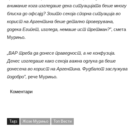
внимание кога изгледаше дека ситуацијата беше многу
блиска до офсајд? Зошто секоја спорна ситуација во
корист на Аргентина беше детално проверувана,
додека Египет, изгледа, немаше ист третман?”
, смета
Мурињо.
„ВАР треба да донесе праведност, а не конфузија.
Денес изгледаше како секоја важна одлука да беше
донесена во корист на Аргентина. Фудбалот заслужува
подобро”,
рече Мурињо.
Коментари
Tags
Жозе Мурињо
Топ Вести