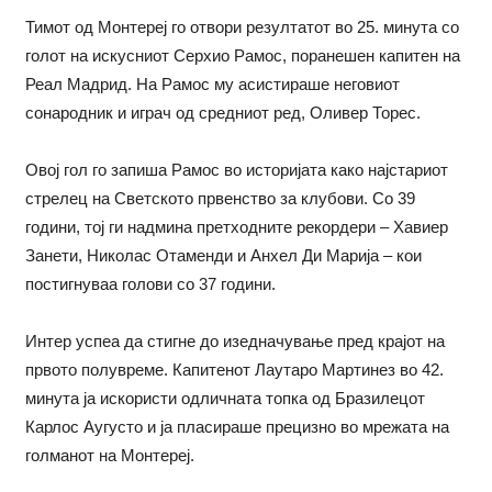
Тимот од Монтереј го отвори резултатот во 25. минута со
голот на искусниот Серхио Рамос, поранешен капитен на
Реал Мадрид. На Рамос му асистираше неговиот
сонародник и играч од средниот ред, Оливер Торес.
Овој гол го запиша Рамос во историјата како најстариот
стрелец на Светското првенство за клубови. Со 39
години, тој ги надмина претходните рекордери – Хавиер
Занети, Николас Отаменди и Анхел Ди Марија – кои
постигнуваа голови со 37 години.
Интер успеа да стигне до изедначување пред крајот на
првото полувреме. Капитенот Лаутаро Мартинез во 42.
минута ја искористи одличната топка од Бразилецот
Карлос Аугусто и ја пласираше прецизно во мрежата на
голманот на Монтереј.