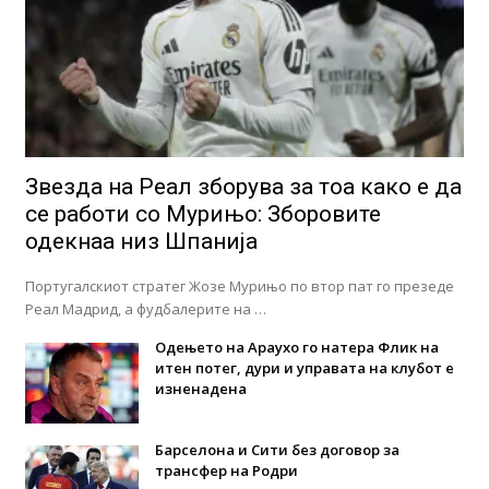
Звезда на Реал зборува за тоа како е да
се работи со Мурињо: Зборовите
одекнаа низ Шпанија
Португалскиот стратег Жозе Мурињо по втор пат го презеде
Реал Мадрид, а фудбалерите на …
Одењето на Араухо го натера Флик на
итен потег, дури и управата на клубот е
изненадена
Барселона и Сити без договор за
трансфер на Родри