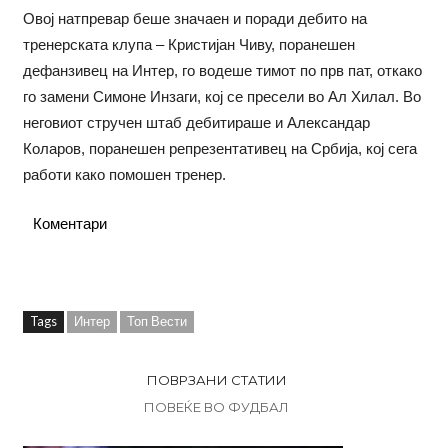
Овој натпревар беше значаен и поради дебито на
тренерската клупа – Кристијан Чиву, поранешен
дефанзивец на Интер, го водеше тимот по прв пат, откако
го замени Симоне Инзаги, кој се пресели во Ал Хилал. Во
неговиот стручен штаб дебитираше и Александaр
Коларов, поранешен репрезентативец на Србија, кој сега
работи како помошен тренер.
Коментари
Tags
Интер
Топ Вести
ПОВРЗАНИ СТАТИИ
ПОВЕЌЕ ВО ФУДБАЛ