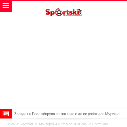
Звезда на Реал зборува за тоа како е да се работи со Мурињо:
Зборовите одекнаа низ Шпанија
Одењето на Араухо го натера Флик на итен потег, дури и управата
Дома
Фудбал
Монтереј и Интер ремизираа на Светското