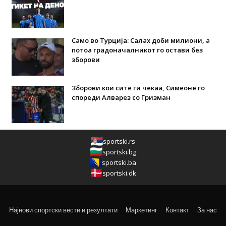
Само во Турција: Салах доби милиони, а
потоа градоначалникот го остави без
зборови
Зборови кои сите ги чекаа, Симеоне го
спореди Алварез со Гризман
sportski.rs
sportski.bg
sportski.ba
sportski.dk
Најнови спортски вести и резултати
Маркетинг
Контакт
За нас