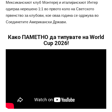
Мексиканскиот клуб Монтереј и италијанскиот Интер
одиграа нерешено 1:1 во првото коло на Светското
првенство за клубови, кое оваа година се одржува во
Соединетите Американски Држави.
Како ПАМЕТНО да типувате на World
Cup 2026!