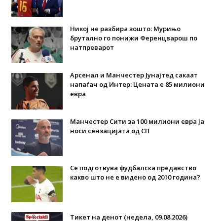
Никој не разбира зошто: Мурињо
брутално го понижи Ференцварош по
натпреварот
Арсенал и Манчестер Јунајтед сакаат
напаѓач од Интер: Цената е 85 милиони
евра
Манчестер Сити за 100 милиони евра ја
носи сензацијата од СП
Се подготвува фудбалска предавство
какво што не е видено од 2010 година?
Тикет на денот (недела, 09.08.2026)