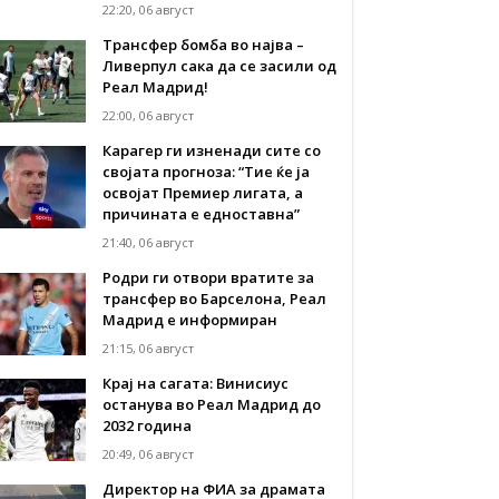
22:20, 06 август
Трансфер бомба во најва –
Ливерпул сака да се засили од
Реал Мадрид!
22:00, 06 август
Карагер ги изненади сите со
својата прогноза: “Тие ќе ја
освојат Премиер лигата, а
причината е едноставна”
21:40, 06 август
Родри ги отвори вратите за
трансфер во Барселона, Реал
Мадрид е информиран
21:15, 06 август
Крај на сагата: Винисиус
останува во Реал Мадрид до
2032 година
20:49, 06 август
Директор на ФИА за драмата