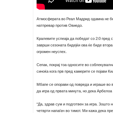
Атмосферата во Реал Мадрид одамна не бе
натпревар против Овиедо.
Кралевите успеаја да победат со 2:0 пред с
заврши сезоната бидејќи ова ќе биде втора
огромен неуспех.
Сепак, покрај тоа односите во соблекувалн
синоќа кога прв пред камерите се појави К
Мбапе се опорави од повреда и играше во в
да игра од првата минута, но дека Арбелоа е
“Да, здрав сум и подготвен за игра. Зошто 
четврти напаѓач во тимот. Ми кажа дека пр