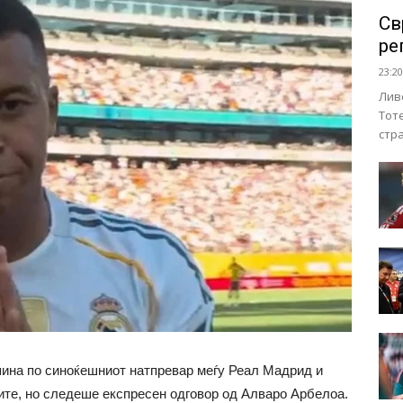
Св
ре
23:20
Лив
Тот
стр
шина по синоќешниот натпревар меѓу Реал Мадрид и
ите, но следеше експресен одговор од Алваро Арбелоа.