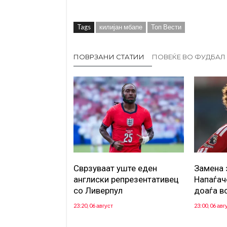
Tags
килијан мбапе
Топ Вести
ПОВРЗАНИ СТАТИИ
ПОВЕЌЕ ВО ФУДБАЛ
Сврзуваат уште еден
Замена 
англиски репрезентативец
Напаѓач
со Ливерпул
доаѓа в
23:20, 06 август
23:00, 06 авг