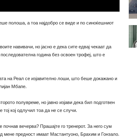
ше полоша, а тоа најдобро се виде и по синоќешниот
воите навивачи, но јасно е дека сите едвај чекаат да
 последователна година без освоен трофеј, што е
ата на Реал се изјавително лоши, што беше докажано и
илијан Мбапе.
торото полувреме, но јавно изјави дека бил подготвен
 тој кој одлучил тоа да не се случи.
не почнав вечерва? Прашајте го тренерот. За него сум
ед мене предност имаат Мастантуоно, Брахим и Гонзало.