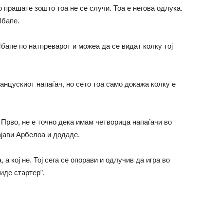
о прашате зошто тоа не се случи. Тоа е негова одлука.
Мбапе.
бапе по натпреварот и можеа да се видат колку тој
нцускиот напаѓач, но сето тоа само докажа колку е
 Прво, не е точно дека имам четворица напаѓачи во
зјави Арбелоа и додаде.
, а кој не. Тој сега се опорави и одлучив да игра во
иде стартер”.