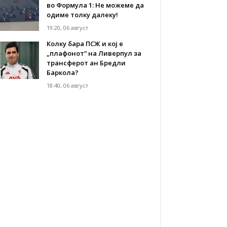
во Формула 1: Не можеме да
одиме толку далеку!
19:20, 06 август
Колку бара ПСЖ и кој е
„плафонот“ на Ливерпул за
трансферот ан Бредли
Баркола?
18:40, 06 август