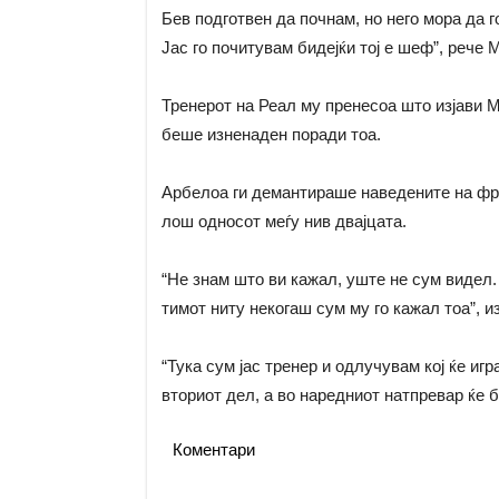
Бев подготвен да почнам, но него мора да г
Јас го почитувам бидејќи тој е шеф”, рече 
Тренерот на Реал му пренесоа што изјави М
беше изненаден поради тоа.
Арбелоа ги демантираше наведените на фра
лош односот меѓу нив двајцата.
“Не знам што ви кажал, уште не сум видел.
тимот ниту некогаш сум му го кажал тоа”, и
“Тука сум јас тренер и одлучувам кој ќе игра
вториот дел, а во наредниот натпревар ќе б
Коментари