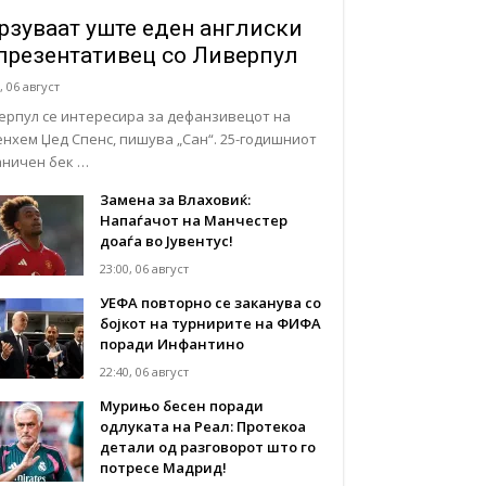
рзуваат уште еден англиски
презентативец со Ливерпул
, 06 август
ерпул се интересира за дефанзивецот на
енхем Џед Спенс, пишува „Сан“. 25-годишниот
аничен бек …
Замена за Влаховиќ:
Напаѓачот на Манчестер
доаѓа во Јувентус!
23:00, 06 август
УЕФА повторно се заканува со
бојкот на турнирите на ФИФА
поради Инфантино
22:40, 06 август
Мурињо бесен поради
одлуката на Реал: Протекоа
детали од разговорот што го
потресе Мадрид!