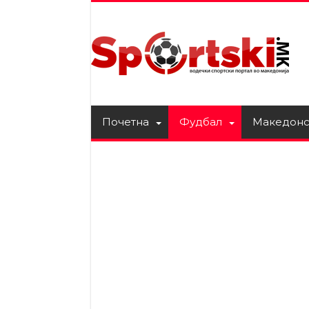
Почетна
Фудбал
Македонс