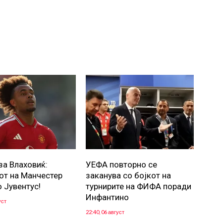
за Влаховиќ:
УЕФА повторно се
от на Манчестер
заканува со бојкот на
о Јувентус!
турнирите на ФИФА поради
Инфантино
уст
22:40, 06 август