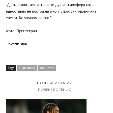
„Двата имаат ист историски дух и атмосфера која
едноставно не постои на многу спортски терени низ
светот. Ќе уживам во тоа.”
Фото: Принтскрин
Коментари
Tags
енди мареј
Топ Вести
ПОВРЗАНИ СТАТИИ
ПОВЕЌЕ ВО ТЕНИС