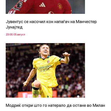
Јувентус се насочил кон напаѓач на Манчестер
Јунајтед
23:00, 05 август
Модриќ откри што го натерало да остане во Милан