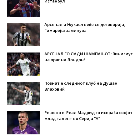
Истанбул
Арсенал и Њукасл веќе се договорија,
Гимарејш заминува
АРСЕНАЛ ГО ЛАДИ ШАМПАЊОТ: Винисиус
на праг на Лондон!
Познат е следниот клуб на Душан
Влаховиќ!
Решено е: Реал Мадрид го испраќа својот
млад талент во Серија “А”