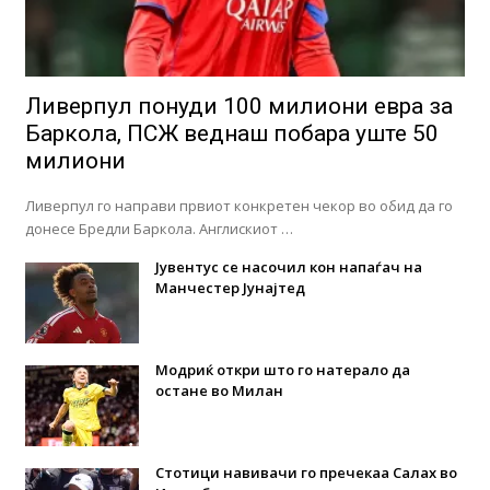
Ливерпул понуди 100 милиони евра за
Баркола, ПСЖ веднаш побара уште 50
милиони
Ливерпул го направи првиот конкретен чекор во обид да го
донесе Бредли Баркола. Англискиот …
Јувентус се насочил кон напаѓач на
Манчестер Јунајтед
Модриќ откри што го натерало да
остане во Милан
Стотици навивачи го пречекаа Салах во