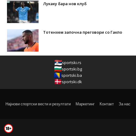
Лукаку бара нов клуб
Тотенхем започна преговори со Гакпо
sportski.rs
sportski.bg
sportski.ba
sportski.dk
Најнови спортски вести и резултати
Маркетинг
Контакт
За нас