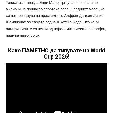
Тениската легенда Енди Мареј тргнува во потрага по
милиони на поинакво спортско поле. Следниот месец ќе
се натпреварува на престижното Алфред Данхил Линкс
Шампионат во својата родна Шкотска, каде што ќе ги
одмери силите со некои од најголемите имиња во голфот,
пишува mirror.co.uk.
Како ПАМЕТНО да типувате на World
Cup 2026!