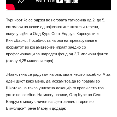
Турнирот ќе се одржи во неговата татковина од 2. до 5.
октомври на некои од најпознатите шкотски терени,
вклучувајќи ги Олд Курс Сент Ендруз, Карноусти и
Кингсбарнс. Посебноста на ова натпреварување е
форматот во кој аматерите играат заедно со
професионалци за награден фонд од 3,7 милиони фунти
(околу 4,25 милиони евра).
„Навистина се радувам на ова, ова е нешто посебно. А за
еден Шкот како мене, да можам тоа да го правам во
Шкотска на таква уникатна локација го прави сето тоа
уште попосебно. На многу начини, Олд Курс во Сент
Ендруз е многу сличен на Централниот терен во
Вимблдон”, рече Мареј и додаде: