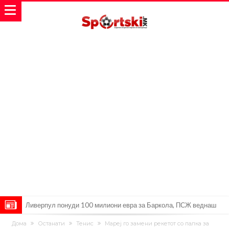
Ливерпул понуди 100 милиони евра за Баркола, ПСЖ веднаш
побара уште 50 милиони
Јувентус се насочил кон напаѓач на Манчестер Јунајтед
Дома
Останати
Тенис
Мареј го замени рекетот со палка за