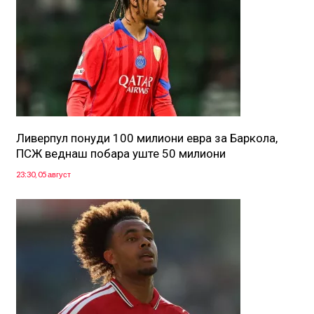
Ливерпул понуди 100 милиони евра за Баркола,
ПСЖ веднаш побара уште 50 милиони
23:30, 05 август