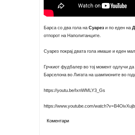
Барса со два гола на
Суарез
и по еден на
Д
отпорот на Наполитанците.
Суарез покрај двата гола имаше и еден мал
Грчкиот фудбалер во тој момент одлучи да 
Барселона во Лигата на шампионите во год
https://youtu.be/IxnWMLY3_Gs
https://www.youtube.com/watch?v=B4OivXu
Коментари