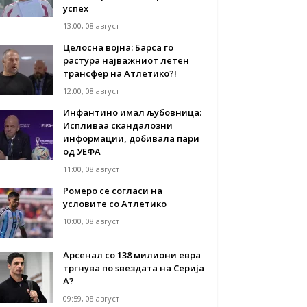
успех
13:00, 08 август
Целосна војна: Барса го
растура најважниот летен
трансфер на Атлетико?!
12:00, 08 август
Инфантино имал љубовница:
Испливаа скандалозни
информации, добивала пари
од УЕФА
11:00, 08 август
Ромеро се согласи на
условите со Атлетико
10:00, 08 август
Арсенал со 138 милиони евра
тргнува по ѕвездата на Серија
А?
09:59, 08 август