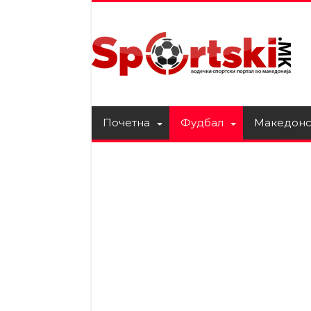
Почетна
Фудбал
Македонс