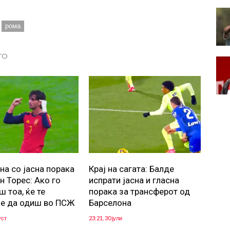
рома
ТО
на со јасна порака
Крај на сагата: Балде
н Торес: Ако го
испрати јасна и гласна
 тоа, ќе те
порака за трансферот од
е да одиш во ПСЖ
Барселона
уст
23:21, 30 јули