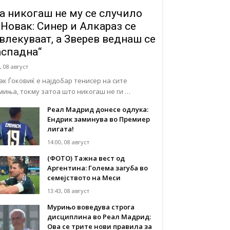
а никогаш не му се случило
 Новак: Синер и Алкараз се
влекуваат, а Зверев веднаш се
аспадна“
, 08 август
ак Ѓоковиќ е најдобар тенисер на сите
миња, токму затоа што никогаш не ги …
Реал Мадрид донесе одлука:
Eндрик заминува во Премиер
лигата!
14:00, 08 август
(ФОТО) Тажна вест од
Аргентина: Голема загуба во
семејството на Меси
13:43, 08 август
Мурињо воведува строга
дисциплина во Реал Мадрид:
Ова се трите нови правила за