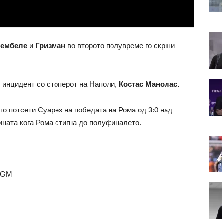
ембеле
и
Гризман
во второто полувреме го скрши
 инцидент со стоперот на Наполи,
Костас Манолас.
го потсети Суарез на победата на Рома од 3:0 над
ината кога Рома стигна до полуфиналето.
jbGM