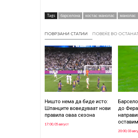
Tags
барселона
костас манолас
манолас
ПОВРЗАНИ СТАТИИ
ПОВЕЌЕ ВО ОСТАНА
Ништо нема да биде исто:
Барсело
Шпанците воведуваат нови
до Фера
правила оваа сезона
направиш
оставим
17:00, 05 август
20:00, 03 авг