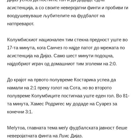
асистенција, а со своите неверојатни финти и пробиви ги
воодушевуваше љубителите на фудбалот на
натпреварот.
Колумбискиот национален тим стекна предност уште во
17-та минута, кога Санчез го најде патот до мрежата по
асистенција на Дијаз. Само шест минути подоцна,
најдобриот играч од домашниот тим зголеми на 2:0.
До крајот на првото полувреме Костарика успеа да
намали на 2:1 преку голот на Сота, но во второто
полувреме Колумбиците постигнаа уште еден гол. Во 81-
та минута, Хамес Родригес му додаде на Суарез за
конечни 3:1.
Меѓутоа, главната тема меѓу фудбалската јавност беше
неверојатната финта на Луис Дијаз.