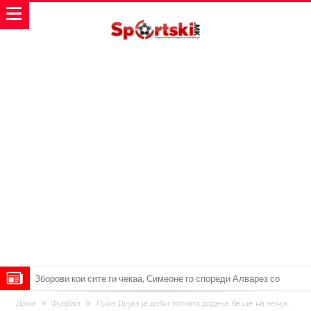
Мекгрегор успешно опериран: Коленото е средено, се враќам
Дома
Фудбал
Луиз Дијаз ја доби топката додека беше на земја,