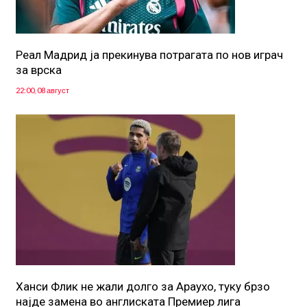
Реал Мадрид ја прекинува потрагата по нов играч
за врска
22:00, 08 август
Ханси Флик не жали долго за Араухо, туку брзо
најде замена во англиската Премиер лига