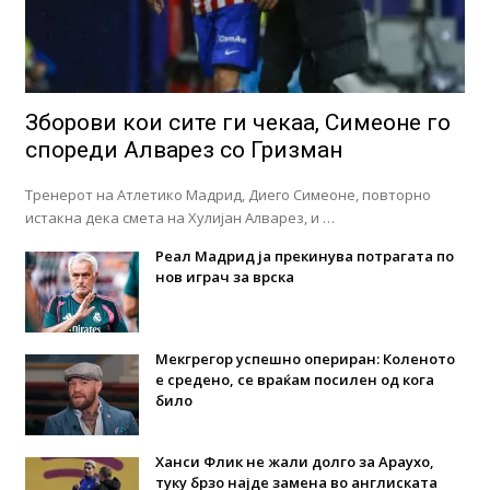
Зборови кои сите ги чекаа, Симеоне го
спореди Алварез со Гризман
Тренерот на Атлетико Мадрид, Диего Симеоне, повторно
истакна дека смета на Хулијан Алварез, и …
Реал Мадрид ја прекинува потрагата по
нов играч за врска
Мекгрегор успешно опериран: Коленото
е средено, се враќам посилен од кога
било
Ханси Флик не жали долго за Араухо,
туку брзо најде замена во англиската