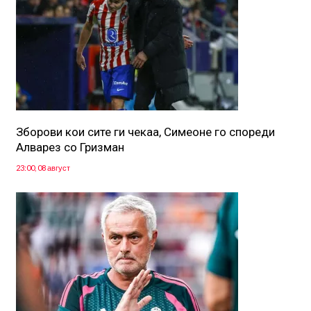
Зборови кои сите ги чекаа, Симеоне го спореди
Алварез со Гризман
23:00, 08 август