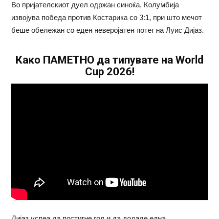
Во пријателскиот дуел одржан синоќа, Колумбија
извојува победа против Костарика со 3:1, при што мечот
беше обележан со еден неверојатен потег на Луис Дијаз.
Како ПАМЕТНО да типувате на World
Cup 2026!
Дијаз успеа да постигне гол и да додаде една