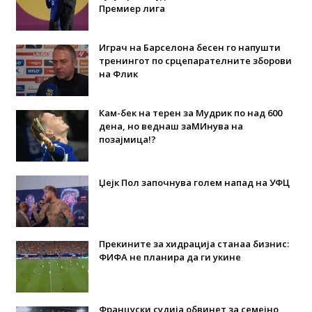
Премиер лига
Играч на Барселона бесен го напушти
тренингот по срцепарателните зборови
на Флик
Кам-бек на терен за Мудрик по над 600
дена, но веднаш заМИнува на
позајмица!?
Џејк Пол започнува голем напад на УФЦ
Прекините за хидрација станаа бизнис:
ФИФА не планира да ги укине
Француски судија обвинет за семејно