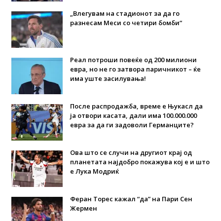
„Влегувам на стадионот за да го
разнесам Меси со четири бомби“
Реал потроши повеќе од 200 милиони
евра, но не го затвора паричникот – ќе
има уште засилувања!
После распродажба, време е Њукасл да
ја отвори касата, дали има 100.000.000
евра за да ги задоволи Германците?
Ова што се случи на другиот крај од
планетата најдобро покажува кој е и што
е Лука Модриќ
Феран Торес кажал “да” на Пари Сен
Жермен