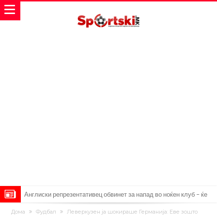
Дилеми повеќе нема: Познато е кога Родри ќе стане новиот
фудбалер на Барселона
Ливерпул и Арсенал влегуваат во „војна“ поради фудбалер
Дома
Фудбал
Леверкузен ја шокираше Германија: Еве зошто