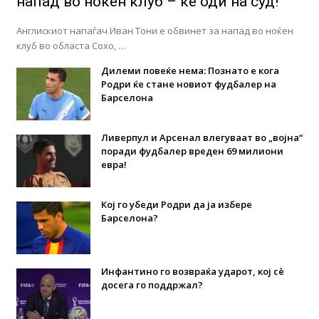
напад во ноќен клуб – ќе оди на суд!
Англискиот напаѓач Иван Тони е обвинет за напад во ноќен
клуб во областа Сохо, …
Дилеми повеќе нема: Познато е кога
Родри ќе стане новиот фудбалер на
Барселона
Ливерпул и Арсенал влегуваат во „војна“
поради фудбалер вреден 69 милиони
евра!
Кој го убеди Родри да ја избере
Барселона?
Инфантино го возвраќа ударот, кој сè
досега го поддржал?