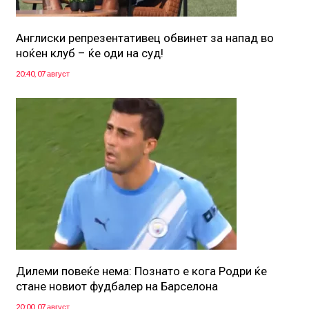
Англиски репрезентативец обвинет за напад во
ноќен клуб – ќе оди на суд!
20:40, 07 август
Дилеми повеќе нема: Познато е кога Родри ќе
стане новиот фудбалер на Барселона
20:00, 07 август