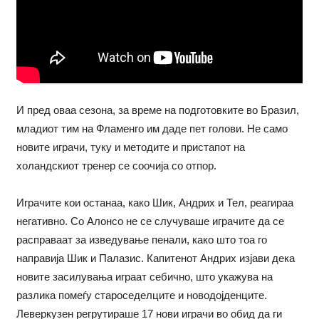
И пред оваа сезона, за време на подготовките во Бразил,
младиот тим на Фламенго им даде пет голови. Не само
новите играчи, туку и методите и пристапот на
холандскиот тренер се соочија со отпор.
Играчите кои останаа, како Шик, Андрих и Тел, реагираа
негативно. Со Алонсо не се случуваше играчите да се
расправаат за изведување пенали, како што тоа го
направија Шик и Палазис. Капитенот Андрих изјави дека
новите засилувања играат себично, што укажува на
разлика помеѓу староседелците и новодојденците.
Леверкузен регрутираше 17 нови играчи во обид да ги