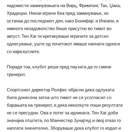
надомести заминувањата на Вирц, Фримпонг, Тах, Џака,
Храдецки. Некои играчи беа пред заминување, но
останаа до последниот ден, како Бонифајс и Инкапи, и
нивното незадоволство беше присутно во тимот во
август. Тен Хаг ги критикуваше играчите за детско
однесување, уште од почетокот имаше напнати односи
со најискусните.
Поради тоа, клубот реши пред паузата да го смени
тренерот.
Спортскиот директор Ролфес објасни дека одлуката
била донесена затоа што тимот не се усогласил со
барањата на тренерот, и дека неколкуте лоши резултати
не се пресудни. Ова е потег за иднината. Тен Хаг доби
значајна отштета, по Манчестер Јунајтед и овој отказ го
наплати значително. Зборуваше дека клубот го издал и