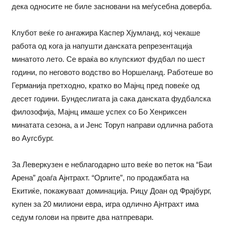
дека односите не биле засновани на меѓусебна доверба.
Клубот веќе го ангажира Каспер Хјумланд, кој чекаше
работа од кога ја напушти данската репрезентација
минатото лето. Се враќа во клупскиот фудбал по шест
години, по неговото водство во Норшеланд. Работеше во
Германија претходно, кратко во Мајнц пред повеќе од
десет години. Бундеслигата ја сака данската фудбалска
филозофија, Мајнц имаше успех со Бо Хенриксен
минатата сезона, а и Јенс Торуп направи одлична работа
во Аугсбург.
За Леверкузен е неблагодарно што веќе во петок на “Баи
Арена” доаѓа Ајнтрахт. “Орлите”, по продажбата на
Екитиќе, покажуваат доминација. Рицу Доан од Фрајбург,
купен за 20 милиони евра, игра одлично Ајнтрахт има
седум голови на првите два натпревари.