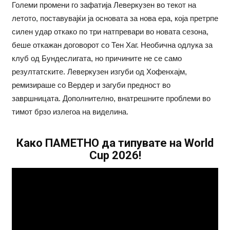
Големи промени го зафатија Леверкузен во текот на
летото, поставувајќи ја основата за нова ера, која претрпе
силен удар откако по три натпревари во новата сезона,
беше откажан договорот со Тен Хаг. Необична одлука за
клуб од Бундеслигата, но причините не се само
резултатските. Леверкузен изгуби од Хофенхајм,
ремизираше со Вердер и загуби предност во
завршницата. Дополнително, внатрешните проблеми во
тимот брзо излегоа на виделина.
Како ПАМЕТНО да типувате на World
Cup 2026!