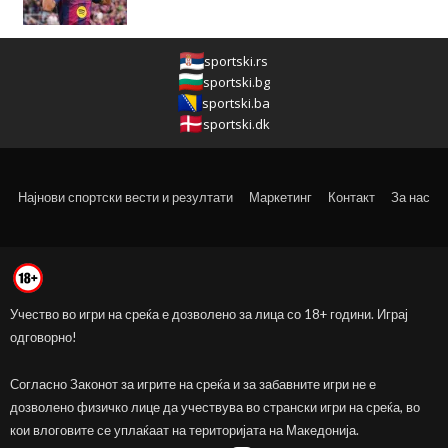
sportski.rs
sportski.bg
sportski.ba
sportski.dk
Најнови спортски вести и резултати
Маркетинг
Контакт
За нас
Учество во игри на среќа е дозволено за лица со 18+ години. Играј
одговорно!
Согласно Законот за игрите на среќа и за забавните игри не е
дозволено физичко лице да учествува во странски игри на среќа, во
кои влоговите се уплаќаат на територијата на Македонија.