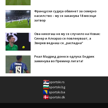
Француски судија обвинет за семејно
насилство – му се заканува 18 месеци
затвор
Ова никогаш не му се случило на Новак:
Синер и Алкараз се повлекуваат, а
Зверев веднаш се „распадна“
Реал Мадрид донесе одлука: Eндрик
заминува во Премиер лигата!
sportski.rs
sportski.bg
sportski.ba
sportski.dk