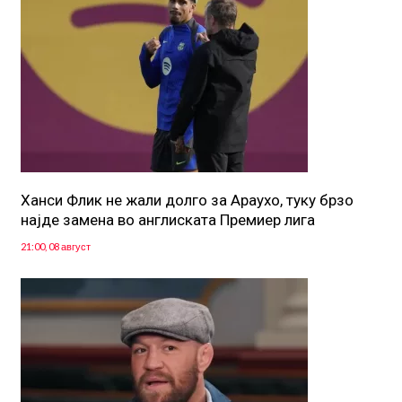
Ханси Флик не жали долго за Араухо, туку брзо
најде замена во англиската Премиер лига
21:00, 08 август