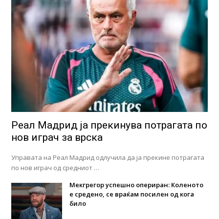
Реал Мадрид ја прекинува потрагата по
нов играч за врска
Управата на Реал Мадрид одлучила да ја прекине потрагата
по нов играч од средниот …
Мекгрегор успешно опериран: Коленото
е средено, се враќам посилен од кога
било