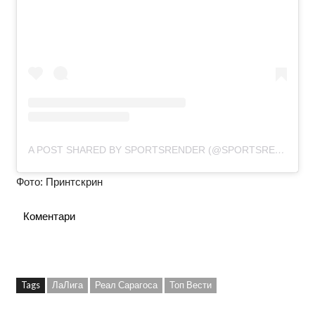
A POST SHARED BY SPORTSRENDER (@SPORTSRENDER)
Фото: Принтскрин
Коментари
Tags
ЛаЛига
Реал Сарагоса
Топ Вести