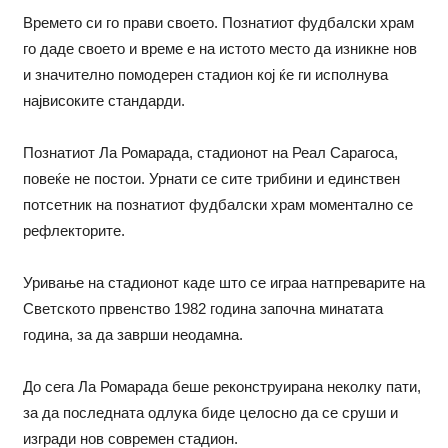
Времето си го прави своето. Познатиот фудбалски храм
го даде своето и време е на истото место да изникне нов
и значително помодерен стадион кој ќе ги исполнува
највисоките стандарди.
Познатиот Ла Ромарада, стадионот на Реал Сарагоса,
повеќе не постои. Урнати се сите трибини и единствен
потсетник на познатиот фудбалски храм моментално се
рефлекторите.
Уривање на стадионот каде што се играа натпреварите на
Светското првенство 1982 година започна минатата
година, за да заврши неодамна.
До сега Ла Ромарада беше реконструирана неколку пати,
за да последната одлука биде целосно да се сруши и
изгради нов современ стадион.