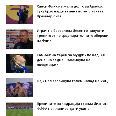
Ханси Флик не жали долго за Араухо,
туку брзо најде замена во англиската
Премиер лига
Играч на Барселона бесен го напушти
тренингот по срцепарателните зборови
на Флик
Кам-бек на терен за Мудрик по над 600
дена, но веднаш заМИнува на
позајмица!?
Џејк Пол започнува голем напад на УФЦ
Прекините за хидрација станаа бизнис:
ФИФА не планира да ги укине