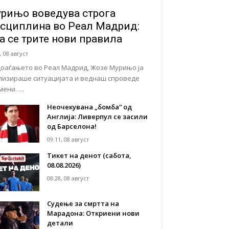
рињо воведува строга
сциплина во Реал Мадрид:
а се трите нови правила
, 08 август
доаѓањето во Реал Мадрид, Жозе Мурињо ја
лизираше ситуацијата и веднаш спроведе
мени. …
Неочекувана „бомба“ од
Англија: Ливерпул се засили
од Барселона!
09:11, 08 август
Тикет на денот (сабота,
08.08.2026)
08:28, 08 август
Судење за смртта на
Марадона: Откриени нови
детали