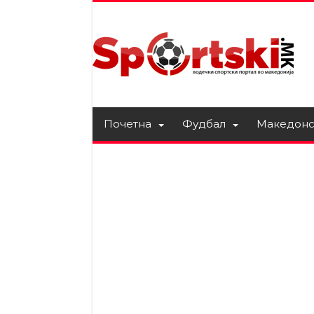
Почетна
Фудбал
Македонс