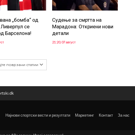
вана „бомба“ од
Судење за смртта на
: Ливерпул се
Марадона: Откриени нови
од Барселона!
детали
уст
21:20, 07 август
јте поврзани статии
rtski.dk
Најнови спортски вести и резултати
Маркетинг
Контакт
За нас