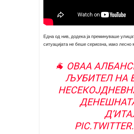
Една од нив, додека ја преминуваше улицат
ситуацијата не беше сериозна, иако лесно
🐐 ОВАА АЛБАНС
ЉУБИТЕЛ НА 
НЕСЕКОЈДНЕВНА
ДЕНЕШНАТА
Д’ИТА
PIC.TWITTE