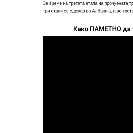
За време на третата етапа на прочуената т
три етапи се одржаа во Албанија, а во трет
Како ПАМЕТНО да т