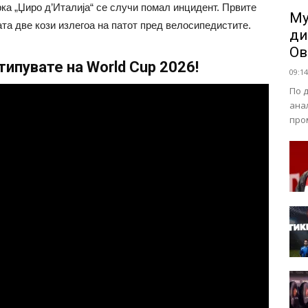
рка „Џиро д’Италија“ се случи помал инцидент. Првите
Му
ата две кози излегоа на патот пред велосипедистите.
ди
Ов
ипувате на World Cup 2026!
09:14
По 
ана
про