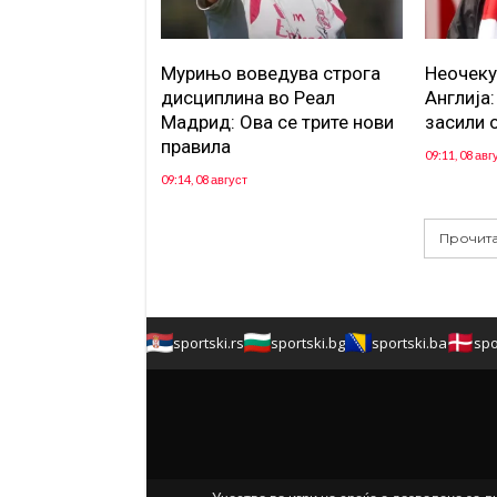
Мурињо воведува строга
Неочеку
дисциплина во Реал
Англија
Мадрид: Ова се трите нови
засили 
правила
09:11, 08 авг
09:14, 08 август
Прочита
sportski.rs
sportski.bg
sportski.ba
spo