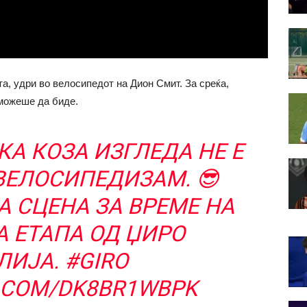
а, удри во велосипедот на Дион Смит. За среќа,
 можеше да биде.
КА КОЗА ИЗГЛЕДА НЕ Е
ВЕЛОСИПЕДИЗАМ. 😎
 СЦЕНА ЗА ВРЕМЕ НА
 ЕТАПА ОД ЏИРО
ЛИЈА.
#GIRO
R.COM/DK8BR1WBPK