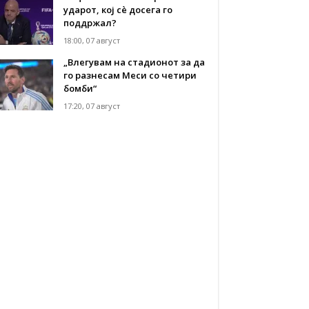
ударот, кој сè досега го
поддржал?
18:00, 07 август
„Влегувам на стадионот за да
го разнесам Меси со четири
бомби“
17:20, 07 август