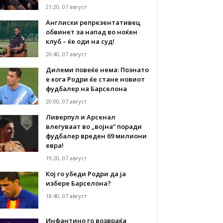
21:20, 07 август
Англиски репрезентативец
обвинет за напад во ноќен
клуб – ќе оди на суд!
20:40, 07 август
Дилеми повеќе нема: Познато
е кога Родри ќе стане новиот
фудбалер на Барселона
20:00, 07 август
Ливерпул и Арсенал
влегуваат во „војна“ поради
фудбалер вреден 69 милиони
евра!
19:20, 07 август
Кој го убеди Родри да ја
избере Барселона?
18:40, 07 август
Инфантино го возвраќа