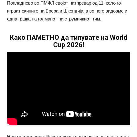
Попладнево во ПМФЛ својот натпревар од 11. коло го
играат екипите на Брера и Шкендија, а во него видовме и
една гршка на голманот на струмичкиот тим.
Како ПАМЕТНО да типувате на World
Cup 2026!
Направи младиот Илоски лоша проценка и по една долга