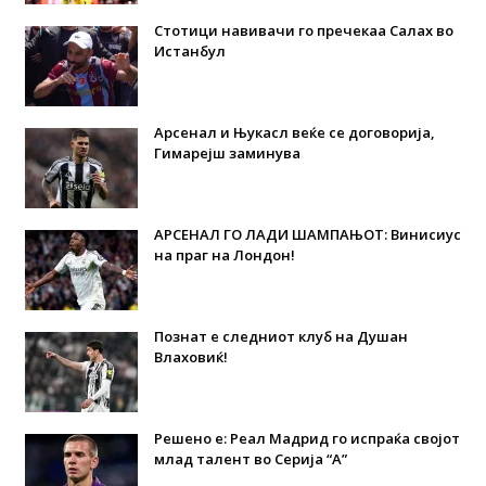
Стотици навивачи го пречекаа Салах во
Истанбул
Арсенал и Њукасл веќе се договорија,
Гимарејш заминува
АРСЕНАЛ ГО ЛАДИ ШАМПАЊОТ: Винисиус
на праг на Лондон!
Познат е следниот клуб на Душан
Влаховиќ!
Решено е: Реал Мадрид го испраќа својот
млад талент во Серија “А”