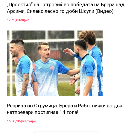
„Проектил“ на Петровиќ во победата на Брера над
Арсими, Силекс лесно го доби Шкупи (Видео)
17:51, 03 април
Реприза во Струмица: Брера и Работнички во два
натпревари постигнаа 14 гола!
16:30, 20 февруари