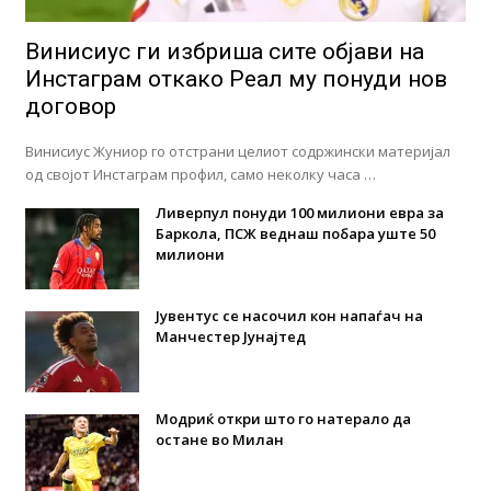
Винисиус ги избриша сите објави на
Инстаграм откако Реал му понуди нов
договор
Винисиус Жуниор го отстрани целиот содржински материјал
од својот Инстаграм профил, само неколку часа …
Ливерпул понуди 100 милиони евра за
Баркола, ПСЖ веднаш побара уште 50
милиони
Јувентус се насочил кон напаѓач на
Манчестер Јунајтед
Модриќ откри што го натерало да
остане во Милан