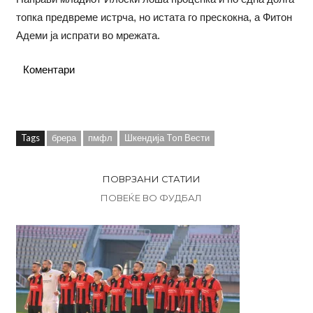
топка предвреме истрча, но истата го прескокна, а Фитон
Адеми ја испрати во мрежата.
Коментари
Tags
брера
пмфл
Шкендија Toп Вести
ПОВРЗАНИ СТАТИИ
ПОВЕЌЕ ВО ФУДБАЛ