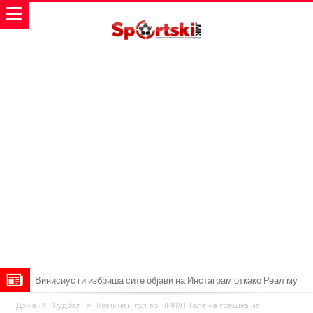
Винисиус ги избриша сите објави на Инстаграм откако Реал му
понуди нов договор
Ливерпул понуди 100 милиони евра за Баркола, ПСЖ веднаш
Дома
Фудбал
Комичен гол во ПМФЛ: Голема грешка на