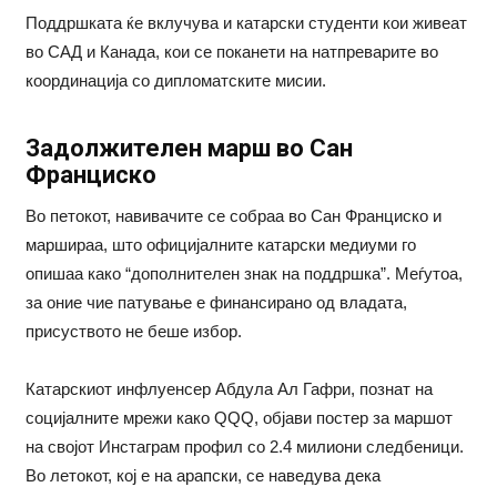
Поддршката ќе вклучува и катарски студенти кои живеат
во САД и Канада, кои се поканети на натпреварите во
координација со дипломатските мисии.
Задолжителен марш во Сан
Франциско
Во петокот, навивачите се собраа во Сан Франциско и
маршираа, што официјалните катарски медиуми го
опишаа како “дополнителен знак на поддршка”. Меѓутоа,
за оние чие патување е финансирано од владата,
присуството не беше избор.
Катарскиот инфлуенсер Абдула Ал Гафри, познат на
социјалните мрежи како QQQ, објави постер за маршот
на својот Инстаграм профил со 2.4 милиони следбеници.
Во летокот, кој е на арапски, се наведува дека