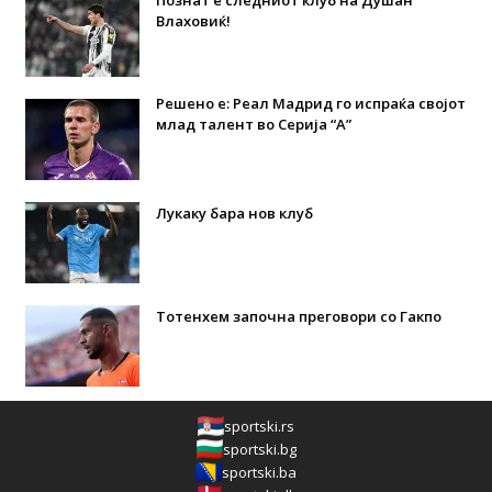
Познат е следниот клуб на Душан
Влаховиќ!
Решено е: Реал Мадрид го испраќа својот
млад талент во Серија “А”
Лукаку бара нов клуб
Тотенхем започна преговори со Гакпо
sportski.rs
sportski.bg
sportski.ba