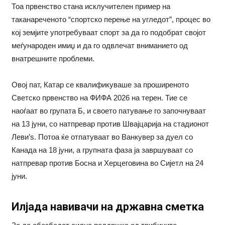
Тоа првенство стана исклучителен пример на
таканареченото “спортско перење на угледот”, процес во
кој земјите употребуваат спорт за да го подобрат својот
меѓународен имиџ и да го одвлечат вниманието од
внатрешните проблеми.
Овој пат, Катар се квалификуваше за проширеното
Светско првенство на ФИФА 2026 на терен. Тие се
наоѓаат во групата Б, и своето патување го започнуваат
на 13 јуни, со натпревар против Швајцарија на стадионот
Леви’s. Потоа ќе отпатуваат во Ванкувер за дуел со
Канада на 18 јуни, а групната фаза ја завршуваат со
натпревар против Босна и Херцеговина во Сијетл на 24
јуни.
Илјада навивачи на државна сметка