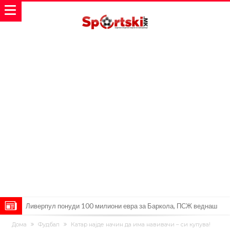
Јувентус се насочил кон напаѓач на Манчестер Јунајтед
Модриќ откри што го натерало да остане во Милан
Дома
Фудбал
Катар најде начин да има навивачи – си купува!