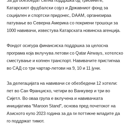
За да обезбедат силна поддршка од трибините,
Катарскиот фудбалски сојуз и Државниот фонд за
социјален и спортски придонес, DAAM, организираа
патување во Северна Америка со покриени трошоци за
1000 навивачи, известува Катарската новинска агенција.
Фондот осигура финансиска поддршка за целосна
програма која вклучува летови со Qatar Airways, хотелско
сместување и копнен транспорт. Навивачите пристигнаа
во САД со три чартар-летови на 9, 10 и 11 јуни.
За делегацијата на навивачи се обезбедени 12 хотели:
пет во Сан Франциско, четири во Ванкувер и три во
Сијетл. Во оваа група е вклучена и навивачката
иницијатива “Maroon Stand”, основа пред почетокот на
Азиското купо 2023 година за да ги поттикне младите да
го поддржат тимот.