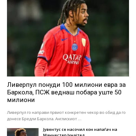
Ливерпул понуди 100 милиони евра за
Баркола, ПСЖ веднаш побара уште 50
милиони
Ливерпул го направи првиот конкретен чекор во обид да го
донесе Бредли Баркола. Англискиот …
Јувентус се насочил кон напаѓач на
Манчестер Јунајтед