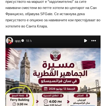
присуството на маршот е “задолжително” за сите
навивачи сместени во петте хотели во центарот на Сан
Франциско, објавува SFGate. Се истакнува дека
присуството е опционо за навивачите кои престојуваат во
хотелите во Санта Клара.