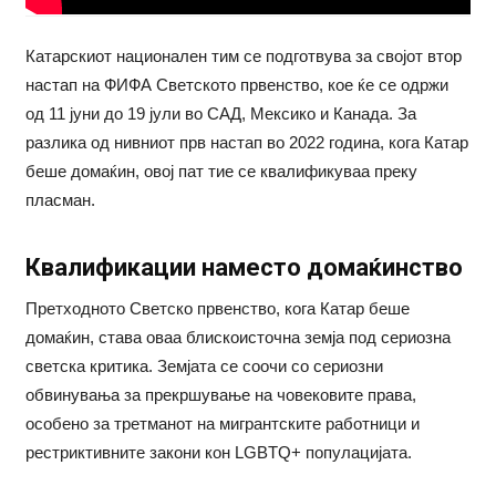
Катарскиот национален тим се подготвува за својот втор
настап на ФИФА Светското првенство, кое ќе се одржи
од 11 јуни до 19 јули во САД, Мексико и Канада. За
разлика од нивниот прв настап во 2022 година, кога Катар
беше домаќин, овој пат тие се квалификуваа преку
пласман.
Квалификации наместо домаќинство
Претходното Светско првенство, кога Катар беше
домаќин, става оваа блискоисточна земја под сериозна
светска критика. Земјата се соочи со сериозни
обвинувања за прекршување на човековите права,
особено за третманот на мигрантските работници и
рестриктивните закони кон LGBTQ+ популацијата.