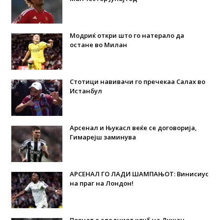
Модриќ откри што го натерало да
остане во Милан
Стотици навивачи го пречекаа Салах во
Истанбул
Арсенал и Њукасл веќе се договорија,
Гимарејш заминува
АРСЕНАЛ ГО ЛАДИ ШАМПАЊОТ: Винисиус
на праг на Лондон!