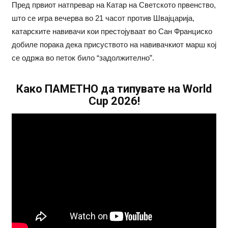
Пред првиот натпревар на Катар на Светското првенство,
што се игра вечерва во 21 часот против Швајцарија,
катарските навивачи кои престојуваат во Сан Франциско
добиле порака дека присуството на навивачкиот марш кој
се одржа во петок било “задолжително”.
Како ПАМЕТНО да типувате на World
Cup 2026!