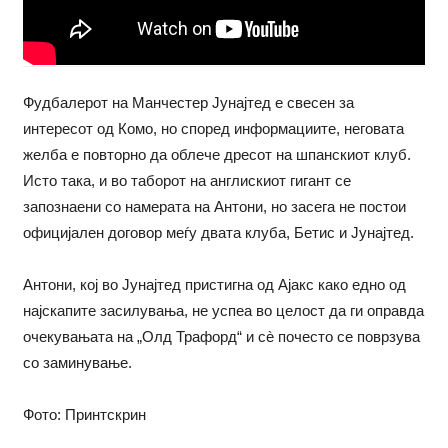
Фудбалерот на Манчестер Јунајтед е свесен за
интересот од Комо, но според информациите, неговата
желба е повторно да облече дресот на шпанскиот клуб.
Исто така, и во таборот на англискиот гигант се
запознаени со намерата на Антони, но засега не постои
официјален договор меѓу двата клуба, Бетис и Јунајтед.
Антони, кој во Јунајтед пристигна од Ајакс како едно од
најскапите засилувања, не успеа во целост да ги оправда
очекувањата на „Олд Трафорд“ и сè почесто се поврзува
со заминување.
Фото: Принтскрин