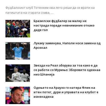
Фудбалскиот клуб Тотенхем ова лето реши да се врати на
патиштата на старата слава, …
Бразилски фудбалер за малку не
настрада поради невнимание откако
даде гол
Лукаку заминува, Наполи носи замена од
Арсенал
Звезда на Реал зборува за тоа како е да
се работи со Мурињо: Зборовите одекнаа
низ Шпанија
Одењето на Араухо го натера Флик на
итен потег, дури и управата на клубот е
изненадена