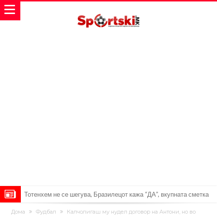
Тотенхем не се шегува, Бразилецот кажа “ДА”, вкупната сметка
скоро 350.000.000!
Бразилски фудбалер за малку не настрада поради невнимание
Дома
Фудбал
Калчолигаш му нудел договор на Антони, но во