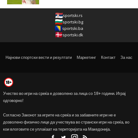
sportski.rs
sportski.bg
sportski.ba
sportski.dk
Најнови спортски вести и резултати
Маркетинг
Контакт
За нас
Учество во игри на среќа е дозволено за лица со 18+ години. Играј
одговорно!
Согласно Законот за игрите на среќа и за забавните игри не е
дозволено физичко лице да учествува во странски игри на среќа, во
кои влоговите се уплаќаат на територијата на Македонија.