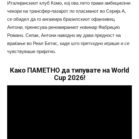
Италијанскиот клуб Комо, кој ова лето прави амбициозни
чекори на трансфер-пазарот по пласманот во Серија А,
се обидел да го ангажира бразилскиот офанзивец
Антони, пренесува реномираниот новинар Фабрицио
Романо. Сепак, Антони наводно му дава предност на
враќање во Реал Бетис, каде што претходно играше и се
чувствуваше пријатно.
Како ПАМЕТНО да типувате на World
Cup 2026!