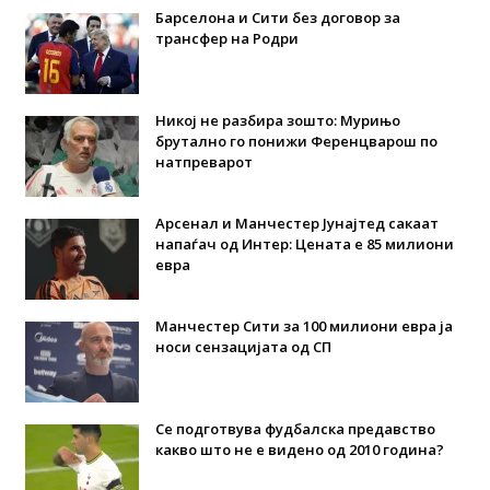
Барселона и Сити без договор за
трансфер на Родри
Никој не разбира зошто: Мурињо
брутално го понижи Ференцварош по
натпреварот
Арсенал и Манчестер Јунајтед сакаат
напаѓач од Интер: Цената е 85 милиони
евра
Манчестер Сити за 100 милиони евра ја
носи сензацијата од СП
Се подготвува фудбалска предавство
какво што не е видено од 2010 година?