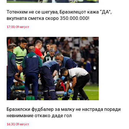
Тотенхем не се шегува, Бразилецот кажа “ДА”,
вкупната сметка скоро 350.000.000!
17:00, 09 август
Бразилски фудбалер за малку не настрада поради
невнимание откако даде гол
16:30, 09 август