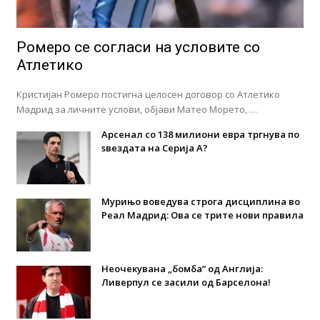
Ромеро се согласи на условите со
Атлетико
Кристијан Ромеро постигна целосен договор со Атлетико
Мадрид за личните услови, објави Матео Морето, …
Арсенал со 138 милиони евра тргнува по
ѕвездата на Серија А?
Мурињо воведува строга дисциплина во
Реал Мадрид: Ова се трите нови правила
Неочекувана „бомба“ од Англија:
Ливерпул се засили од Барселона!