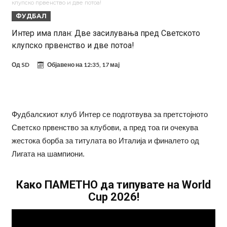
клупско првенство и две потоа!
Мурињо воведува строга дисциплина во Реал Мадрид: Ова се
ФУДБАЛ
трите нови правила
Неочекувана „бомба“ од Англија: Ливерпул се засили од
Интер има план: Две засилувања пред Светското
клупско првенство и две потоа!
Барселона!
Тикет на денот (сабота, 08.08.2026)
Судење за смртта на Марадона: Откриени нови детали
Од
SD
Објавено на
12:35, 17 мај
Англиски репрезентативец обвинет за напад во ноќен клуб – ќе
оди на суд!
Дилеми повеќе нема: Познато е кога Родри ќе стане новиот
Фудбалскиот клуб Интер се подготвува за претстојното
фудбалер на Барселона
Ливерпул и Арсенал влегуваат во „војна“ поради фудбалер
Светско првенство за клубови, а пред тоа ги очекува
вреден 69 милиони евра!
Кој го убеди Родри да ја избере Барселона?
жестока борба за титулата во Италија и финалето од
Лигата на шампиони.
Како ПАМЕТНО да типувате на World
Cup 2026!