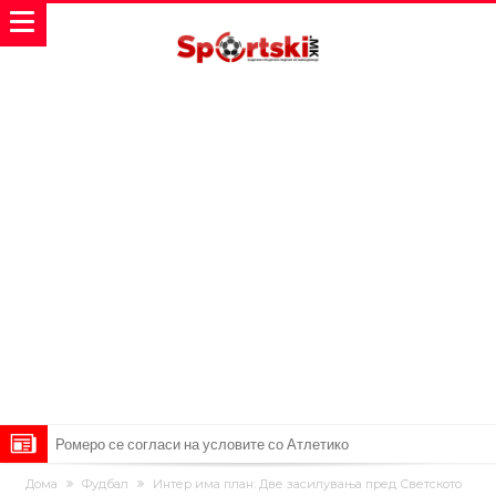
Ромеро се согласи на условите со Атлетико
Арсенал со 138 милиони евра тргнува по ѕвездата на Серија А?
Дома
Фудбал
Интер има план: Две засилувања пред Светското