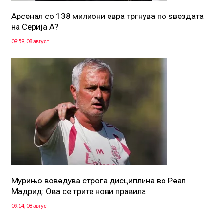
Арсенал со 138 милиони евра тргнува по ѕвездата
на Серија А?
09:59, 08 август
Мурињо воведува строга дисциплина во Реал
Мадрид: Ова се трите нови правила
09:14, 08 август