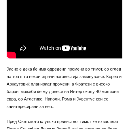
Јасно е дека ќе има одредени промени во тимот, со оглед
на тоа што некои играчи наговестија заминување. Кореа и
Арнаутовиќ планираат промени, а Фратези е високо
баран, можеби ќе му донесе на Интер околу 40 милиони
евра, со Атлетико, Наполи, Рома и Јувентус кои се
заинтересирани за него.
Пред Светското клупско првенство, тимот ќе го засилат
Петар Сушиќ од Динамо Загреб, кој се очекува да биде