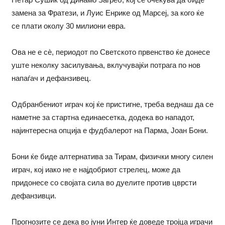
замена за Фратези, и Луис Енрике од Марсеј, за кого ќе
се плати околу 30 милиони евра.
Ова не е сè, периодот по Светското првенство ќе донесе
уште неколку засилувања, вклучувајќи потрага по нов
напаѓач и дефанзивец.
Одбранбениот играч кој ќе пристигне, треба веднаш да се
наметне за стартна единаесетка, додека во нападот,
најинтересна опција е фудбалерот на Парма, Јоан Бони.
Бони ќе биде алтернатива за Тирам, физички многу силен
играч, кој иако не е најдобриот стрелец, може да
придонесе со својата сила во дуелите против цврсти
дефанзивци.
Прогнозите се дека во јуни Интер ќе доведе тројца играчи