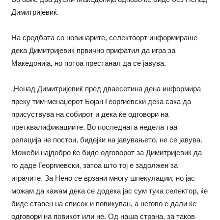
Димитријевиќ.
На средбата со новинарите, селектоорт информираше
дека Димитријевиќ првично прифатил да игра за
Македонија, но потоа престанал да се јавува.
„Ненад Димитријевиќ пред дваесетина дена информира
преку тим-менаџерот Бојан Георгиевски дека сака да
присуствува на собирот и дека ќе одговори на
претквалификациите. Во последната недела таа
релација не постои, бидејќи на јавувањето, не се јавува.
Можеби најдобро ќе биде одговорот за Димитријевиќ да
го даде Георгиевски, затоа што тој е задолжен за
играчите. За Нено се врзани многу шпекулации, но јас
можам да кажам дека се додека јас сум тука селектор, ќе
биде ставен на список и повикуван, а негово е дали ќе
одговори на повикот или не. Од наша страна, за таков