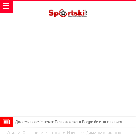
Дилеми повеќе нема: Познато е кога Родри ќе стане новиот
фудбалер на Барселона
Ливерпул и Арсенал влегуваат во „војна“ поради фудбалер
Дома
Останати
Кошарка
Илиевски: Димитријевиќ прво