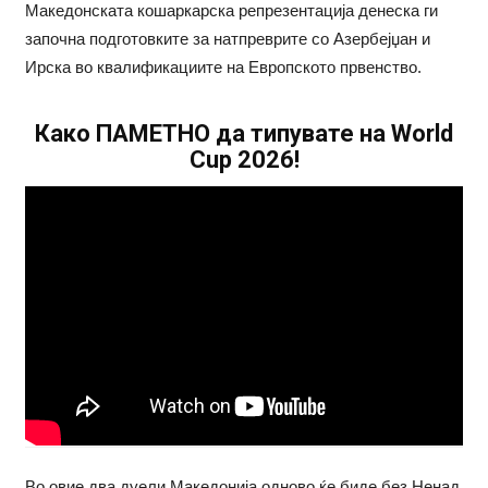
Maкедонската кошаркарска репрезентација денеска ги
започна подготовките за натпреврите со Азербејџан и
Ирска во квалификациите на Европското првенство.
Како ПАМЕТНО да типувате на World
Cup 2026!
Во овие два дуели Македонија одново ќе биде без Ненад