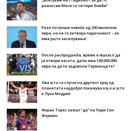
„Влегувам на стадионот за да го
разнесам Меси со четири бомби“
Реал потроши повеќе од 200 милиони
евра, но не го затвора паричникот – ќе
има уште засилувања!
После распродажба, време е Њукасл да
ја отвори касата, дали има 100.000.000
евра за да ги задоволи Германците?
Ова што се случи на другиот крај од
планетата најдобро покажува кој е и што
е Лука Модриќ
Феран Торес кажал “да” на Пари Сен
Жермен