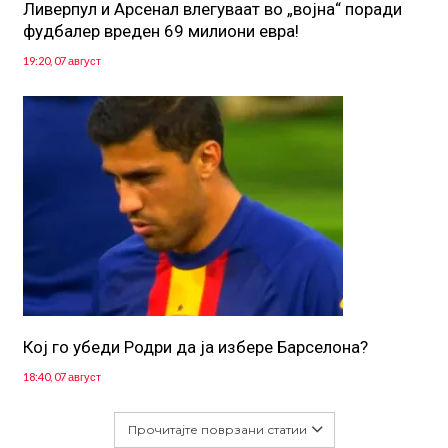
Ливерпул и Арсенал влегуваат во „војна“ поради
фудбалер вреден 69 милиони евра!
19:20, 07 август
Кој го убеди Родри да ја избере Барселона?
18:40, 07 август
Прочитајте поврзани статии