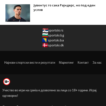
Јувентус го сака Рајндерс, но под еден
услов
sportski.rs
sportski.bg
sportski.ba
sportski.dk
Најнови спортски вести и резултати
Маркетинг
Контакт
За нас
Учество во игри на среќа е дозволено за лица со 18+ години. Играј
одговорно!