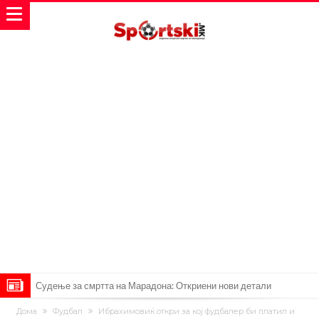
Англиски репрезентативец обвинет за напад во ноќен клуб – ќе
оди на суд!
Дилеми повеќе нема: Познато е кога Родри ќе стане новиот
Дома
Фудбал
Ибрахимовиќ откри за кој фудбалер би платил и