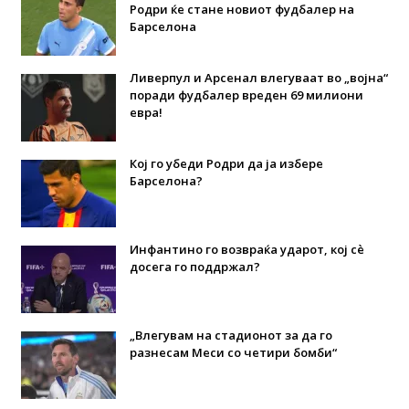
Родри ќе стане новиот фудбалер на
Барселона
Ливерпул и Арсенал влегуваат во „војна“
поради фудбалер вреден 69 милиони
евра!
Кој го убеди Родри да ја избере
Барселона?
Инфантино го возвраќа ударот, кој сè
досега го поддржал?
„Влегувам на стадионот за да го
разнесам Меси со четири бомби“