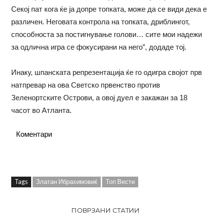
Секој пат кога ќе ја допре топката, може да се види дека е
различен. Неговата контрола на топката, дриблингот,
способноста за постигнување голови… сите мои надежи
за одлична игра се фокусирани на него”, додаде тој.
Инаку, шпанската репрезентација ќе го одигра својот прв
натпревар на ова Светско првенство против
Зеленортските Острови, а овој дуел е закажан за 18
часот во Атланта.
Коментари
Tags
Златан Ибрахимовиќ
Топ Вести
ПОВРЗАНИ СТАТИИ