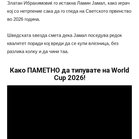
Златан Ибрахимовиќ го истакна Ламин Јамал, како играч
кој со нетрпение сака да го гледа на Светското првенство
во 2026 година.
Шведската ѕвезда смета дека Јамал поседува редок
квалитет поради кој вреди да се купи влезница, без
разлика колку и да чини таа.
Како ПАМЕТНО да типувате на World
Cup 2026!