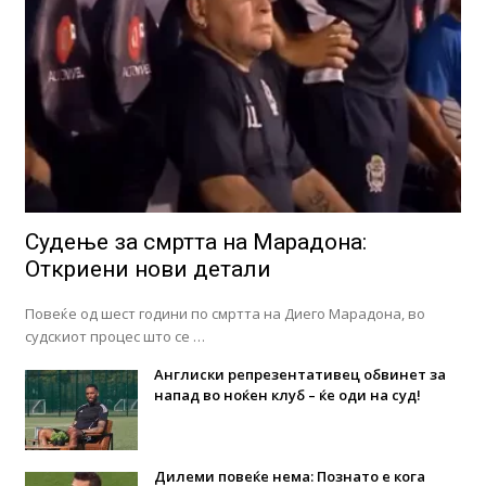
Судење за смртта на Марадона:
Откриени нови детали
Повеќе од шест години по смртта на Диего Марадона, во
судскиот процес што се …
Англиски репрезентативец обвинет за
напад во ноќен клуб – ќе оди на суд!
Дилеми повеќе нема: Познато е кога