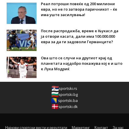
Реал потроши повеќе од 200 милиони
евра, но не го затвора паричникот – ќе
има уште засилувања!
После распродажба, време е Њукасл да
ја отвори касата, дали има 100.000.000
евра за да ги задоволи Германците?
Ова што се случи на другиот крај од
планетата најдобро покажува кој е и што
е Лука Модриќ
sportski.rs
sportski.bg
sportski.ba
sportski.dk
Најнови спортски вести и резултати
Маркетинг
Контакт
За нас