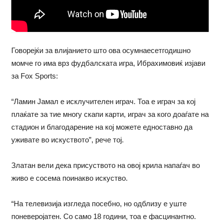
Говорејќи за влијанието што ова осумнаесетгодишно
момче го има врз фудбалската игра, Ибрахимовиќ изјави
за Fox Sports:
“Ламин Јамал е исклучителен играч. Тоа е играч за кој
плаќате за тие многу скапи карти, играч за кого доаѓате на
стадион и благодарение на кој можете едноставно да
уживате во искуството”, рече тој.
Златан вели дека присуството на овој крила напаѓач во
живо е сосема поинакво искуство.
“На телевизија изгледа посебно, но одблизу е уште
поневеројатен. Со само 18 години, тоа е фасцинантно.