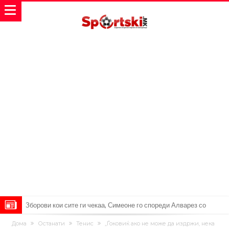
Зборови кои сите ги чекаа, Симеоне го спореди Алварез со
Гризман
Реал Мадрид ја прекинува потрагата по нов играч за врска
Дома
Останати
Тенис
„Ѓоковиќ ако не може да издржи, нека