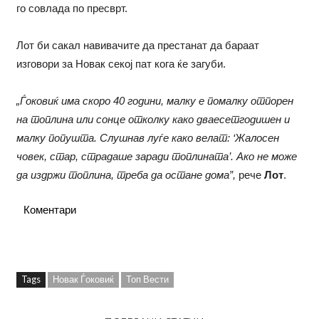
го совлада по пресврт.
Лот би сакал навивачите да престанат да бараат
изговори за Новак секој пат кога ќе загуби.
„Ѓоковиќ има скоро 40 години, малку е помалку отпорен
на топлина или сонце отколку како дваесетгодишен и
малку попушта. Слушнав луѓе како велат: ‘Жалосен
човек, стар, страдаше заради топлината’. Ако не може
да издржи топлина, треба да остане дома”,
рече
Лот
.
Коментари
Tags
Новак Ѓоковиќ
Топ Вести