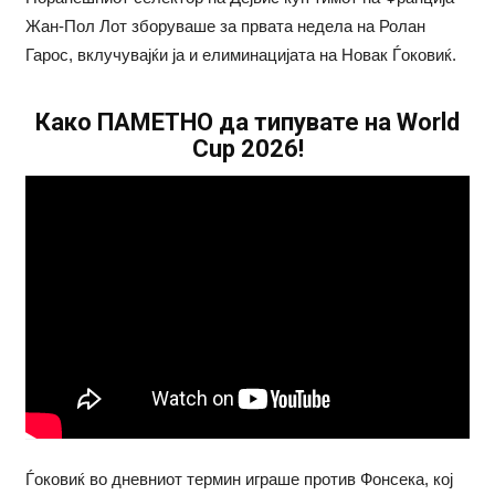
Жан-Пол Лот зборуваше за првата недела на Ролан
Гарос, вклучувајќи ја и елиминацијата на Новак Ѓоковиќ.
Како ПАМЕТНО да типувате на World
Cup 2026!
Ѓоковиќ во дневниот термин играше против Фонсекa, кој