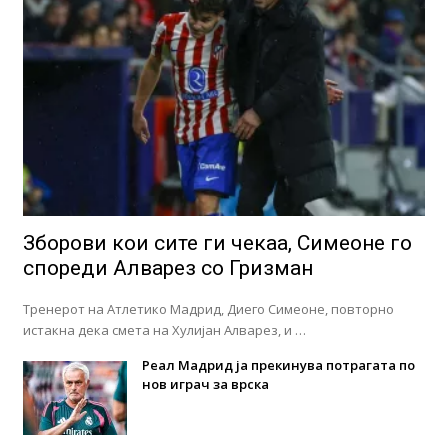
Зборови кои сите ги чекаа, Симеоне го
спореди Алварез со Гризман
Тренерот на Атлетико Мадрид, Диего Симеоне, повторно
истакна дека смета на Хулијан Алварез, и …
Реал Мадрид ја прекинува потрагата по
нов играч за врска