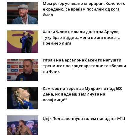
Мекгрегор успешно опериран: Коленото
е средено, се враќам посилен од кога
било
Ханси Флик не жали долго за Араухо,
туку брзо најде замена во англиската
Премиер лига
Играч на Барселона бесен го напушти
тренингот по срцепарателните зборови
на Флик
Кам-бек на терен за Мудрик по над 600
дена, но веднаш заМИнува на
позајмица!?
Џејк Пол започнува голем напад на УФЦ