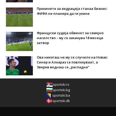
Прекините за хидрација станаа бизнис:
ФИФА не планира да ги укине
Француски судија обвинет за семејно
насилство – му се заканува 18 месеци
затвор
Ова никогаш не му се случило на Новак:
Синер и Алкараз се повлекуваат, а
Зверев веднаш се „распадна“
sportski.rs
sportski.bg
sportski.ba
sportski.dk