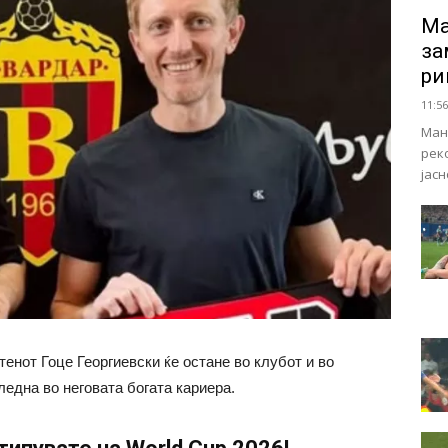
Ма
за
ри
11:56
Ман
рек
јас
енот Гоце Георгиевски ќе остане во клубот и во
ледна во неговата богата кариера.