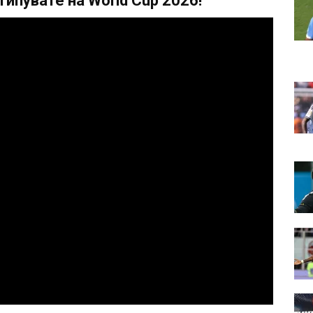
ипувате на World Cup 2026!