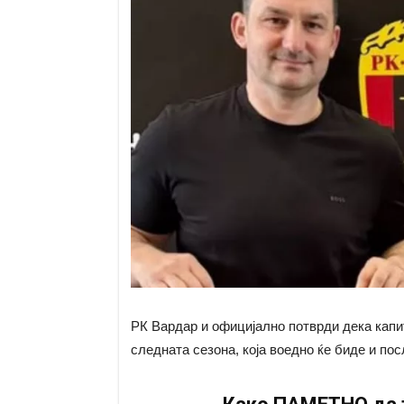
РК Вардар и официјално потврди дека капит
следната сезона, која воедно ќе биде и пос