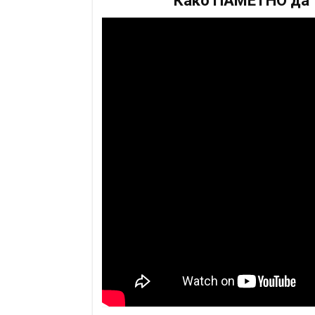
Како ПАМЕТНО да т