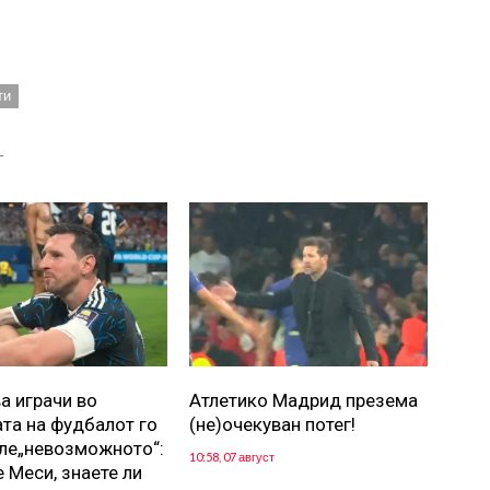
ти
Т
а играчи во
Атлетико Мадрид презема
ата на фудбалот го
(не)очекуван потег!
ле„невозможното“:
10:58, 07 август
 Меси, знаете ли