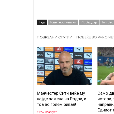
Tags
Гоце Георгиевски
РК Вардар
Топ Вес
ПОВРЗАНИ СТАТИИ
ПОВЕЌЕ ВО РАКОМЕ
Манчестер Сити веќе му
Само дв
најде замена на Родри, и
историј
тоа во голем ривал!
направи
Едниот е
11:56, 07 август