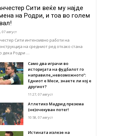
нчестер Сити веќе му најде
мена на Родри, и тоа во голем
вал!
, 07 август
честер Сити интензивно работи на
онструкција на средниот ред откако стана
но дека Родри …
Само два играчи во
историјата на фудбалот го
направиле„невозможното“:
Едниот е Меси, знаете ли кој е
другиот?
11:27, 07 август
Атлетико Мадрид презема
(не)очекуван потег!
10:58, 07 август
Истината излезе на