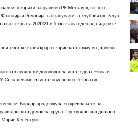
нални чекори ги направи во РК Металург, по што
Франција и Романија, настапувајќи за клубови од Тулуз
на во сезоната 2020/21 и брзо стана еден од лидерите
апитенот ќе стави крај на кариерата токму во „црвено-
итен го продолжи договорот за уште една сезона и
уб! Се надеваме со уште поуспешна сезона од
ргиевски, Вардар продолжува со креирањето на
 брани двојната домашна круна. Претходно нов договор
е Марио Келентриќ.