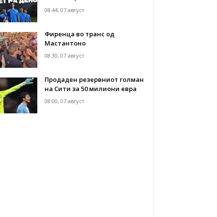
08:44, 07 август
Фиренца во транс од
Мастантоно
08:30, 07 август
Продаден резервниот голман
на Сити за 50 милиони евра
08:00, 07 август