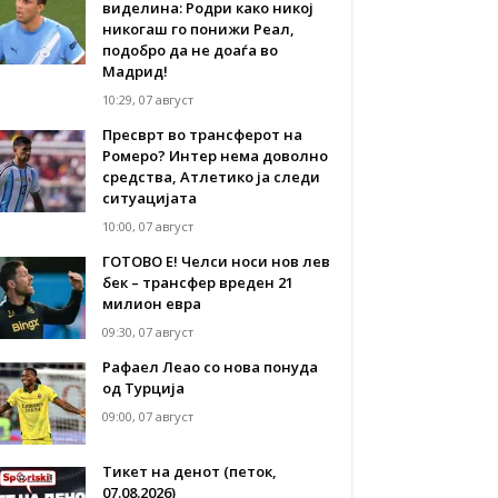
виделина: Родри како никој
никогаш го понижи Реал,
подобро да не доаѓа во
Мадрид!
10:29, 07 август
Пресврт во трансферот на
Ромеро? Интер нема доволно
средства, Атлетико ја следи
ситуацијата
10:00, 07 август
ГОТОВО Е! Челси носи нов лев
бек – трансфер вреден 21
милион евра
09:30, 07 август
Рафаел Леао со нова понуда
од Турција
09:00, 07 август
Тикет на денот (петок,
07.08.2026)