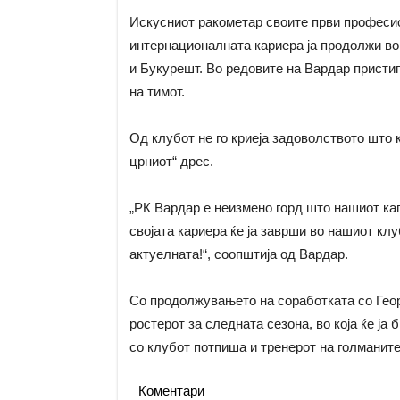
Искусниот ракометар своите први професио
интернационалната кариера ја продолжи во 
и Букурешт. Во редовите на Вардар пристиг
на тимот.
Од клубот не го криеја задоволството што к
црниот“ дрес.
„РК Вардар е неизмено горд што нашиот кап
својата кариера ќе ја заврши во нашиот кл
актуелната!“, соопштија од Вардар.
Со продолжувањето на соработката со Гео
ростерот за следната сезона, во која ќе ја
со клубот потпиша и тренерот на голманит
Коментари