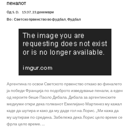
пеналот
Од
S. D.
15:37, 23 декември
Во :
Светско првенство во фудбал
,
Фудбал
Aргентина го освои Светското првенство откако во финалето
ја победи Франција по подоброто изведување пенали, а еден
од хероите беше Паоло Дибала. Дибала за аргентинските
медиуми откри дека голманот Емилијано Мартинез му кажал
каде да шутира и како да му даде гол на Лорис. „Ми кажа да
му шутирам по средина. Забележа дека Лорис цело време се
фрла цело време. …