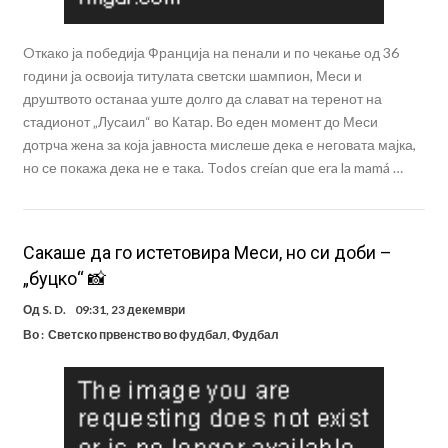
Oткако ја победија Франција на пенали и по чекање од 36
години ја освоија титулата светски шампион, Меси и
друштвото останаа уште долго да слават на теренот на
стадионот „Лусаил“ во Катар. Во еден момент до Меси
дотрча жена за која јавноста мислеше дека е неговата мајка,
но се покажа дека не е така. Todos creían que era la mamá …
Сакаше да го истетовира Меси, но си доби –
„буцко“ 📸
Од
S. D.
09:31, 23 декември
Во :
Светско првенство во фудбал
,
Фудбал