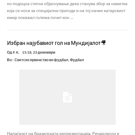
но подоцна стигна објаснување дека станува збор за наметка
која се носи за специјални пригоди и на тој начин катарскиот
емир покажал голема почит кон …
Избран најубавиот гол на Мундијалот🎥
Од
P. K.
15:18, 23 декември
Во :
Светско првенство во фудбал
,
Фудбал
Напаѓачот на бразилската репрезентација, Ричарлисон е