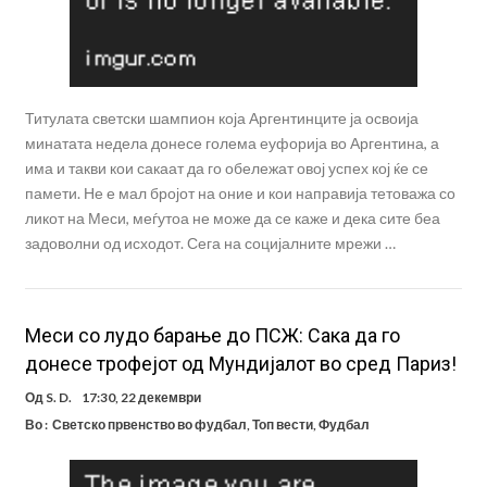
Титулата светски шампион која Аргентинците ја освоија
минатата недела донесе голема еуфорија во Аргентина, а
има и такви кои сакаат да го обележат овој успех кој ќе се
памети. Не е мал бројот на оние и кои направија тетоважа со
ликот на Меси, меѓутоа не може да се каже и дека сите беа
задоволни од исходот. Сега на социјалните мрежи …
Meси со лудо барање до ПСЖ: Сака да го
донесе трофејот од Мундијалот во сред Париз!
Од
S. D.
17:30, 22 декември
Во :
Светско првенство во фудбал
,
Топ вести
,
Фудбал