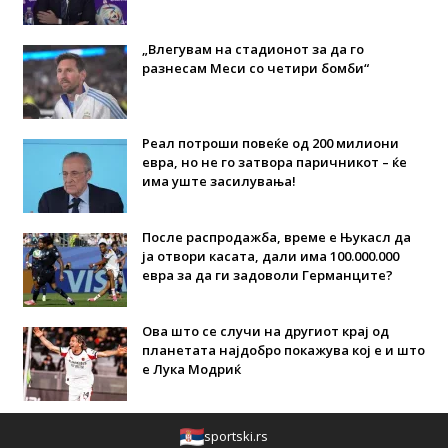
„Влегувам на стадионот за да го
разнесам Меси со четири бомби“
Реал потроши повеќе од 200 милиони
евра, но не го затвора паричникот – ќе
има уште засилувања!
После распродажба, време е Њукасл да
ја отвори касата, дали има 100.000.000
евра за да ги задоволи Германците?
Ова што се случи на другиот крај од
планетата најдобро покажува кој е и што
е Лука Модриќ
sportski.rs