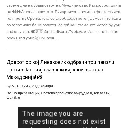
стрелец на најубавиот гол на Мундијалот во Катар, соопштија
од ФИФА после анкетата. Ричарлисон постигна фантастичен
гол против Србија, кога со акробарски потег ја смести топката
во голот иако беше завртен со грб кон голманот. Voted by you
and only you: 🕊🇧🇷 @richarlison97's bicycle kick is one for the
books and your 🥇 Hyundai …
Дресот со кој Ливаковиќ одбрани три пенали
против Јапонија заврши кај капитенот на
Македонија! 📸
Од
S. D.
12:49, 23 декември
Во :
Репрезентации
,
Светско првенство во фудбал
,
Топ вести
,
Фудбал