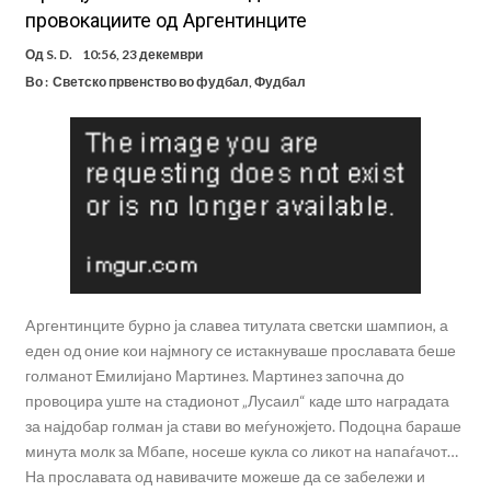
провокациите од Аргентинците
Од
S. D.
10:56, 23 декември
Во :
Светско првенство во фудбал
,
Фудбал
Aргентинците бурно ја славеа титулата светски шампион, а
еден од оние кои најмногу се истакнуваше прославата беше
голманот Емилијано Мартинез. Мартинез започна до
провоцира уште на стадионот „Лусаил“ каде што наградата
за најдобар голман ја стави во меѓуножјето. Подоцна бараше
минута молк за Мбапе, носеше кукла со ликот на напаѓачот…
На прославата од навивачите можеше да се забележи и