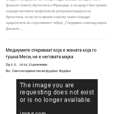
финале помеѓу Аргентина и Франција, а на крајот бил среќен
поради неговите пријатели во репрезентацијата на
Аргентина, но во исто време и малку тажен поради
пријателите во спротивниот табор. „Гледавме спектакуларно
финале, …
Медиумите откриваат која е жената која го
гушна Меси, не е неговата мајка
Од
S. D.
10:16, 23 декември
Во :
Светско првенство во фудбал
,
Фудбал