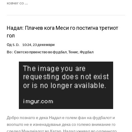
ковчег со …
Надал: Плачев кога Меси го постигна третиот
гол
Од
S. D.
10:24, 23 декември
Во :
Светско првенство во фудбал
,
Тенис
,
Фудбал
Добро познато е дека Надал е голем фан на фудбалот и
воопшто не е изненадување дека со големо внимание го
следел Мундијалот во Катар. Надал уживал во одличното