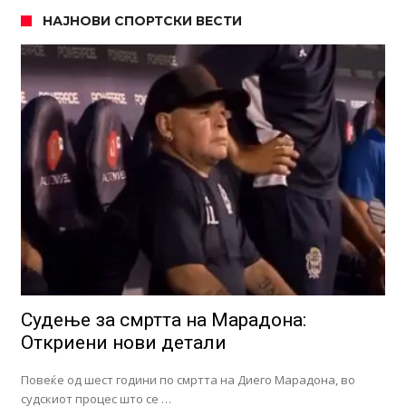
НАЈНОВИ СПОРТСКИ ВЕСТИ
Судење за смртта на Марадона:
Откриени нови детали
Повеќе од шест години по смртта на Диего Марадона, во
судскиот процес што се …