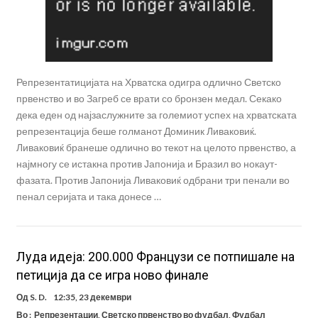
Репрезентатицијата на Хрватска одигра одлично Светско
првенство и во Загреб се врати со бронзен медал. Секако
дека еден од најзаслужните за големиот успех на хрватската
репрезентација беше голманот Доминик Ливаковиќ.
Ливаковиќ бранеше одлично во текот на целото првенство, а
најмногу се истакна против Јапонија и Бразил во нокаут-
фазата. Против Јапонија Ливаковиќ одбрани три пенали во
пенал серијата и така донесе …
Луда идеја: 200.000 Французи се потпишале на
петиција да се игра ново финале
Од
S. D.
12:35, 23 декември
Во :
Репрезентации
,
Светско првенство во фудбал
,
Фудбал