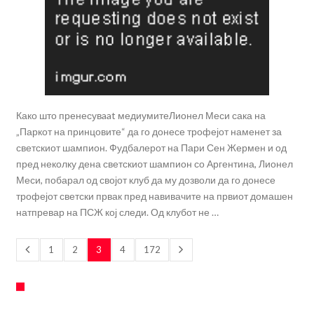
Како што пренесувaat медиумитеЛионел Меси сака на
„Паркот на принцовите“ да го донесе трофејот наменет за
светскиот шампион. Фудбалерот на Пари Сен Жермен и од
пред неколку дена светскиот шампион со Аргентина, Лионел
Меси, побарал од својот клуб да му дозволи да го донесе
трофејот светски првак пред навивачите на првиот домашен
натпревар на ПСЖ кој следи. Од клубот не …
1
2
3
4
172