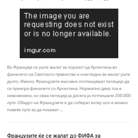
Во Франција се уште жалат за поразот од Аргентина во
финалето на Светското првенство и очигледно ќе жалат уште
долго. Имено, Французите масовно потпишуваат петиција да
се преигра финалето со Аргентина. Нормално дека тоа е
невозможно, но оваа петиција ја досега ја потпишале 200.000
луѓе. Обидот на Французите е да соберат колку што е можно
повеќе луѓе за да покажат …
Французите ќе се жалат до ФИФА за