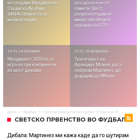
ќе гледаме Мундијал во
што досега не се
Саудиска Арабија –
памети: Шест
ФИФА обвинета за
репрезентации ќе
малверзации!
имаат обезбеден
пласман на СП?!
19:41, 04 октомври
15:32, 03 февруари
Мундијалот 2030 ќе се
Tрагичарот на
игра на три континенти,
Франција: Можев да го
во шест држави
лобувам Мартинез, да
додадам до Мбапе…
Дома
Фудбал
Светско првенство во фудбал
(Страница 3)
СВЕТСКО ПРВЕНСТВО ВО ФУДБАЛ
Дибала: Мартинез ми кажа каде да го шутирам