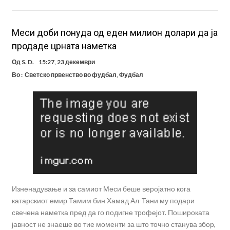
Meси доби понуда од еден милион долари да ја
продаде црната наметка
Од
S. D.
15:27, 23 декември
Во :
Светско првенство во фудбал
,
Фудбал
Изненадување и за самиот Меси беше веројатно кога
катарскиот емир Тамим бин Хамад Ал-Тани му подари
свечена наметка пред да го подигне трофејот. Пошироката
јавност не знаеше во тие моменти за што точно станува збор,