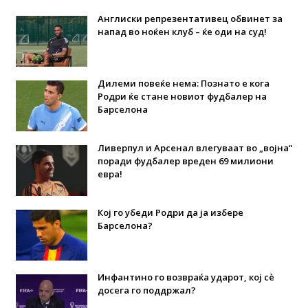
Англиски репрезентативец обвинет за
напад во ноќен клуб – ќе оди на суд!
Дилеми повеќе нема: Познато е кога
Родри ќе стане новиот фудбалер на
Барселона
Ливерпул и Арсенал влегуваат во „војна“
поради фудбалер вреден 69 милиони
евра!
Кој го убеди Родри да ја избере
Барселона?
Инфантино го возвраќа ударот, кој сè
досега го поддржал?